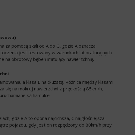
liwowa)
a za pomocą skali od A do G, gdzie A oznacza
 toczenia jest testowany w warunkach laboratoryjnych
e na obrotowy bęben imitujący nawierzchnię.
chni
amowania, a klasa E najdłuższą. Różnica między klasami
a się na mokrej nawierzchni z prędkością 85km/h,
uruchamiane są hamulce.
ch, gdzie A to opona najcichsza, C najgłośniejsza.
trz pojazdu, gdy jest on rozpędzony do 80km/h przy