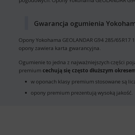
pogodowych. Opony Yokohama GEOLANDAR G94 28
Gwarancja ogumienia Yokoha
Opony Yokohama GEOLANDAR G94 285/65R17 116 H
opony zawiera karta gwarancyjna.
Ogumienie to jedna z najważniejszych części poj
premium
cechują się często dłuższym okres
w oponach klasy premium stosowane są licz
opony premium prezentują wysoką jakość.