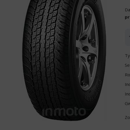
Da
pr
Ty
Se
Ro
In
In
Gw
Zo