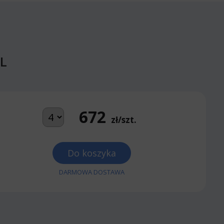
L
672
zł/szt.
Do koszyka
DARMOWA DOSTAWA