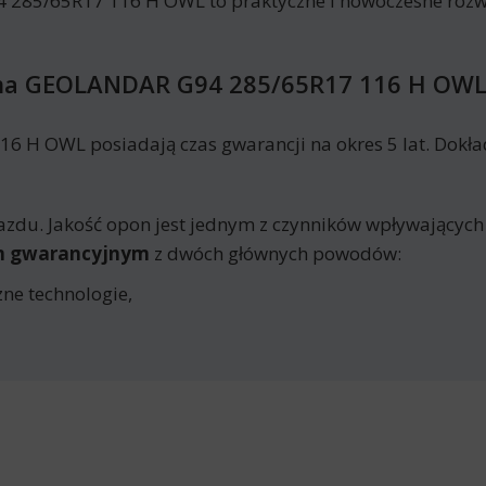
5/65R17 116 H OWL to praktyczne i nowoczesne rozwią
ma GEOLANDAR G94 285/65R17 116 H OW
 OWL posiadają czas gwarancji na okres 5 lat. Dokładn
azdu. Jakość opon jest jednym z czynników wpływających
em gwarancyjnym
z dwóch głównych powodów:
ne technologie,