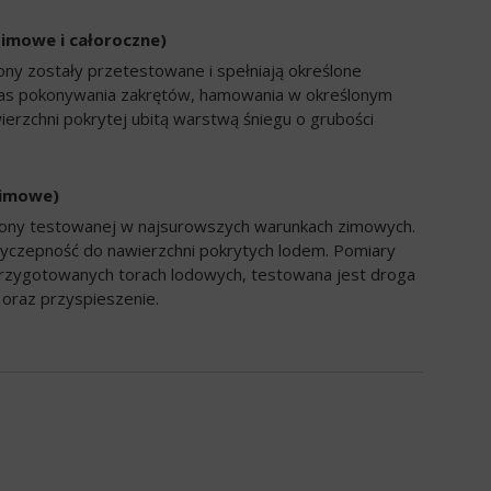
zimowe i całoroczne)
ony zostały przetestowane i spełniają określone
zas pokonywania zakrętów, hamowania w określonym
ierzchni pokrytej ubitą warstwą śniegu o grubości
zimowe)
opony testowanej w najsurowszych warunkach zimowych.
yczepność do nawierzchni pokrytych lodem. Pomiary
rzygotowanych torach lodowych, testowana jest droga
oraz przyspieszenie.