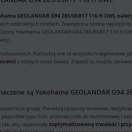
kohama GEOLANDAR G94 285/65R17 116 H OWL należy
ch oddzielnych strefach. Zewnętrzna strona najczęściej 
 Opony Yokohama GEOLANDAR G94 285/65R17 116 H OWL
wcy!
roducenckich. Pochodzą one ze wszystkich segmentów jak
ucenci
z różnych stron świata. Znaleźć tu można zarówn
zeznaczone są Yokohama GEOLANDAR G94 2
zasadnicze grupy. Pierwszą są opony terenowe, dedykowa
 pojazdów typu SUV, przeznaczone do komfortowej i bezp
 tak, aby zapewniały
zoptymalizowaną trwałość i prz