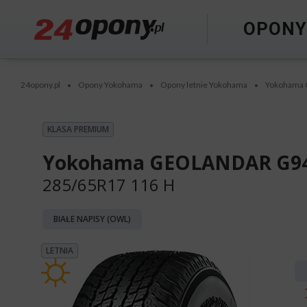
OPON
24opony.pl
Opony Yokohama
Opony letnie Yokohama
Yokohama
•
•
•
KLASA PREMIUM
Yokohama GEOLANDAR G9
285/65R17 116 H
BIAŁE NAPISY (OWL)
LETNIA