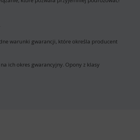
zanie, które pozwala przyjemniej podróżować!
L
e warunki gwarancji, które określa producent
 na ich okres gwarancyjny. Opony z klasy