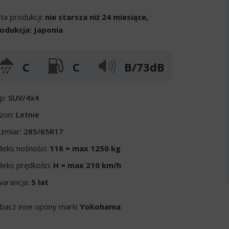
ta produkcji:
nie starsza niż 24 miesiące,
odukcja: Japonia
C
C
B/73dB
p:
SUV/4x4
zon:
Letnie
zmiar:
285/65R17
deks nośności:
116 = max 1250 kg
deks prędkości:
H = max 210 km/h
arancja:
5 lat
bacz inne opony marki
Yokohama