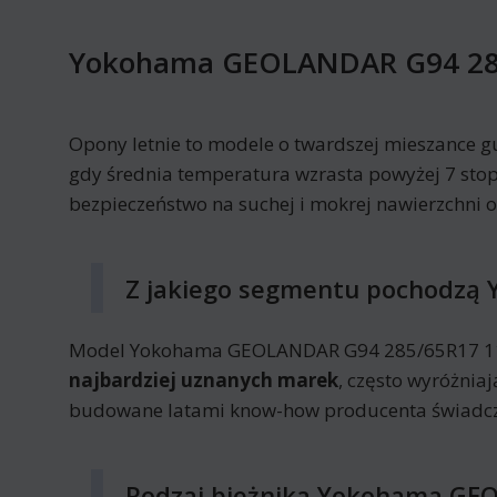
Yokohama GEOLANDAR G94 28
Opony letnie to modele o twardszej mieszance g
gdy średnia temperatura wzrasta powyżej 7 stop
bezpieczeństwo na suchej i mokrej nawierzchni 
Z jakiego segmentu pochodz
Model Yokohama GEOLANDAR G94 285/65R17 116 
najbardziej uznanych marek
, często wyróżnia
budowane latami know-how producenta świadczą
Rodzaj bieżnika Yokohama GE