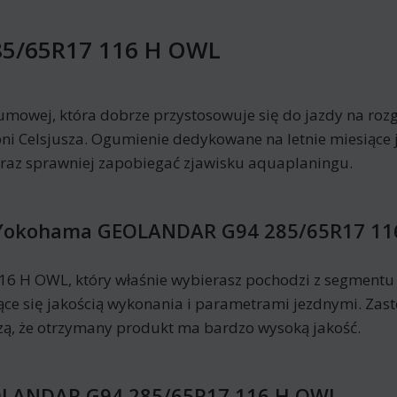
5/65R17 116 H OWL
umowej, która dobrze przystosowuje się do jazdy na rozg
ni Celsjusza. Ogumienie dedykowane na letnie miesiące 
oraz sprawniej zapobiegać zjawisku aquaplaningu.
ą Yokohama GEOLANDAR G94 285/65R17 11
H OWL, który właśnie wybierasz pochodzi z segmentu 
jące się jakością wykonania i parametrami jezdnymi. Zas
, że otrzymany produkt ma bardzo wysoką jakość.
OLANDAR G94 285/65R17 116 H OWL