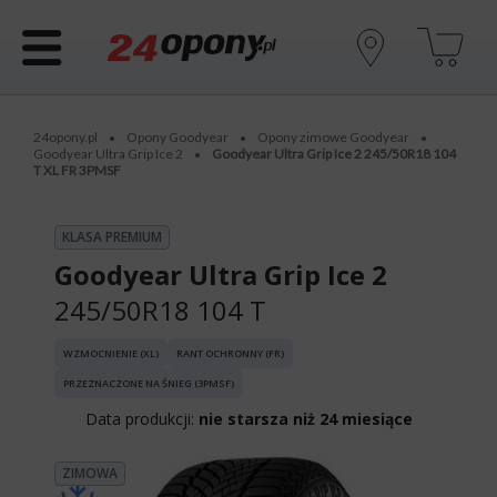
24opony.pl
Opony Goodyear
Opony zimowe Goodyear
•
•
•
Goodyear Ultra Grip Ice 2
Goodyear Ultra Grip Ice 2 245/50R18 104
•
T XL FR 3PMSF
KLASA PREMIUM
Goodyear Ultra Grip Ice 2
245/50R18 104 T
WZMOCNIENIE (XL)
RANT OCHRONNY (FR)
PRZEZNACZONE NA ŚNIEG (3PMSF)
Data produkcji:
nie starsza niż 24 miesiące
ZIMOWA