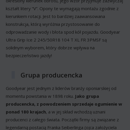
określony kierunek obrotu, jego wzór przyjmuje zazwyczaj
kształt litery “V”. Opony te wymagają montażu zgodnie z
kierunkiem rotacji. Jest to bardziej zaawansowana
konstrukcja, którą wyróżnia przystosowanie do
odprowadzanie wody i błota spod kół pojazdu. Goodyear
Ultra Grip Ice 2 245/50R18 104 T XL FR 3PMSF są
solidnym wyborem, który dobrze wpływa na
bezpieczeństwo jazdy!
Grupa producencka
Goodyear jest jednym z liderów branży oponiarskiej od
momentu powstania w 1898 roku.
Jako grupa
producencka, z powodzeniem sprzedaje ogumienie w
ponad 180 krajach
, a w jej skład wchodzą uznani
producenci z całego świata. Początki firmy są związane z
legendarną postacią Franka Seiberlinga (ojca założyciela