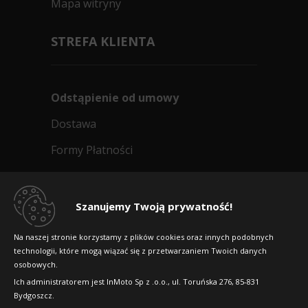
Mapa witryny
STREFA KLIENTA
Odstąpienie od umowy
Dostawa
Formy Płatności
Regulamin sklepu
Dlaczego warto kupić w 24opony.pl
Szanujemy Twoją prywatność!
Konkursy i promocje
Na naszej stronie korzystamy z plików cookies oraz innych podobnych
technologii, które mogą wiązać się z przetwarzaniem Twoich danych
Raty
osobowych.
FAQ
Ich administratorem jest InMoto Sp z .o.o., ul. Toruńska 276, 85-831
Bydgoszcz.