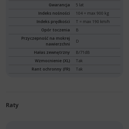
Gwarancja
5 lat
Indeks nośności
104 = max 900 kg
Indeks prędkości
T = max 190 km/h
Opór toczenia
B
Przyczepność na mokrej
D
nawierzchni
Hałas zewnętrzny
B/71dB
Wzmocnienie (XL)
Tak
Rant ochronny (FR)
Tak
Raty