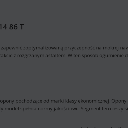
14 86 T
y zapewnić zoptymalizowaną przyczepność na mokrej nawi
akcie z rozgrzanym asfaltem. W ten sposób ogumienie du
o opony pochodzące od marki klasy ekonomicznej. Opony
y model spełnia normy jakościowe. Segment ten cieszy 