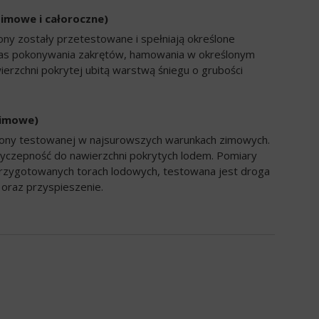
zimowe i całoroczne)
ony zostały przetestowane i spełniają określone
zas pokonywania zakrętów, hamowania w określonym
ierzchni pokrytej ubitą warstwą śniegu o grubości
zimowe)
opony testowanej w najsurowszych warunkach zimowych.
yczepność do nawierzchni pokrytych lodem. Pomiary
rzygotowanych torach lodowych, testowana jest droga
oraz przyspieszenie.