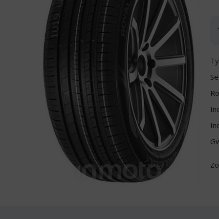
Ty
Se
Ro
In
In
Gw
Zo