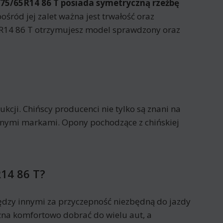
175/65R14 86 T posiada
symetryczną rzeźbę
ośród jej zalet ważna jest trwałość oraz
5R14 86 T otrzymujesz model sprawdzony oraz
cji. Chińscy producenci nie tylko są znani na
nanymi markami. Opony pochodzące z chińskiej
R14 86 T?
dzy innymi za przyczepność niezbędną do jazdy
na komfortowo dobrać do wielu aut, a