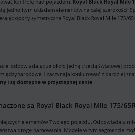
hować kontrolę nad pojazdem.
Royal Black Royal Mile 
 się jednolitym układem elementów na całej szerokości. Sp
ierając opony symetryczne Royal Black Royal Mile 175/6
e, odpowiadając za około jedną trzecią światowej produk
nie międzynarodowej i zaczynają konkurować z bardziej z
my i są dostępne w przystępnej cenie
.
naczone są Royal Black Royal Mile 175/65
niejszych elementów Twojego pojazdu. Odpowiadają mię
eczeństwa drogę hamowania. Modele w tym segmencie moż