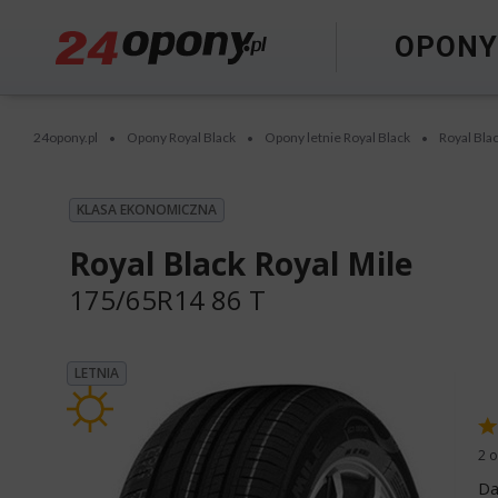
OPON
24opony.pl
Opony Royal Black
Opony letnie Royal Black
Royal Bla
•
•
•
KLASA EKONOMICZNA
Royal Black Royal Mile
175/65R14 86 T
LETNIA
2 o
Da