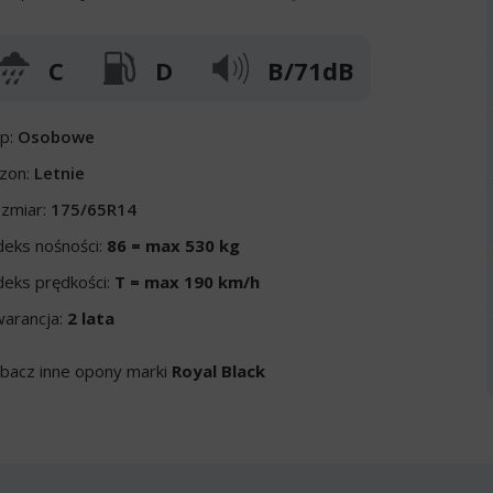
C
D
B/71dB
p:
Osobowe
zon:
Letnie
zmiar:
175/65R14
deks nośności:
86 = max 530 kg
deks prędkości:
T = max 190 km/h
arancja:
2 lata
bacz inne opony marki
Royal Black