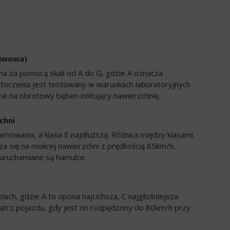
liwowa)
a za pomocą skali od A do G, gdzie A oznacza
 toczenia jest testowany w warunkach laboratoryjnych
e na obrotowy bęben imitujący nawierzchnię.
chni
amowania, a klasa E najdłuższą. Różnica między klasami
a się na mokrej nawierzchni z prędkością 85km/h,
uruchamiane są hamulce.
ch, gdzie A to opona najcichsza, C najgłośniejsza.
trz pojazdu, gdy jest on rozpędzony do 80km/h przy