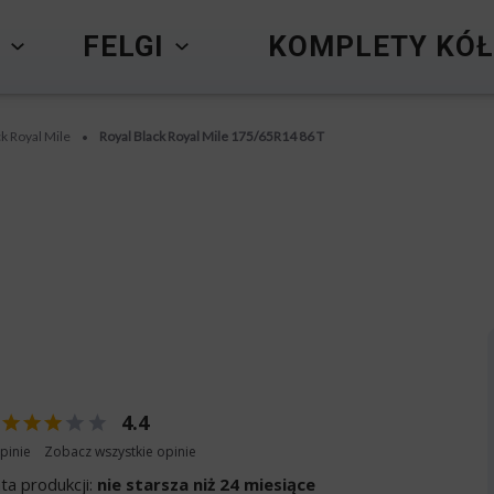
Y
FELGI
KOMPLETY KÓŁ
ck Royal Mile
Royal Black Royal Mile 175/65R14 86 T
•
4.4
pinie
Zobacz wszystkie opinie
ta produkcji:
nie starsza niż 24 miesiące