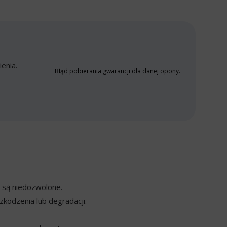
enia.
Błąd pobierania gwarancji dla danej opony.
y są niedozwolone.
kodzenia lub degradacji.