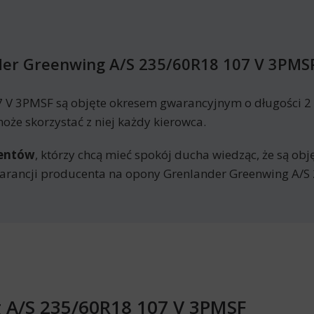
er Greenwing A/S 235/60R18 107 V 3PMS
 V 3PMSF są objęte okresem gwarancyjnym o długości 2
że skorzystać z niej każdy kierowca.
mentów
, którzy chcą mieć spokój ducha wiedząc, że są ob
arancji producenta na opony Grenlander Greenwing A/S
g A/S 235/60R18 107 V 3PMSF