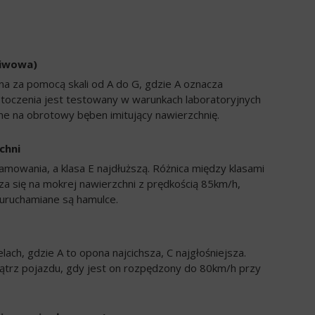
liwowa)
a za pomocą skali od A do G, gdzie A oznacza
 toczenia jest testowany w warunkach laboratoryjnych
e na obrotowy bęben imitujący nawierzchnię.
chni
amowania, a klasa E najdłuższą. Różnica między klasami
a się na mokrej nawierzchni z prędkością 85km/h,
uruchamiane są hamulce.
ch, gdzie A to opona najcichsza, C najgłośniejsza.
trz pojazdu, gdy jest on rozpędzony do 80km/h przy