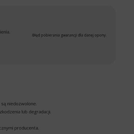
enia.
Błąd pobierania gwarancji dla danej opony.
y są niedozwolone.
kodzenia lub degradacji.
cznymi producenta.