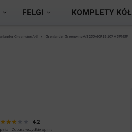
Y
FELGI
KOMPLETY KÓŁ
enlander Greenwing A/S
Grenlander Greenwing A/S 235/60R18 107 V 3PMSF
•
4.2
pinia
Zobacz wszystkie opinie