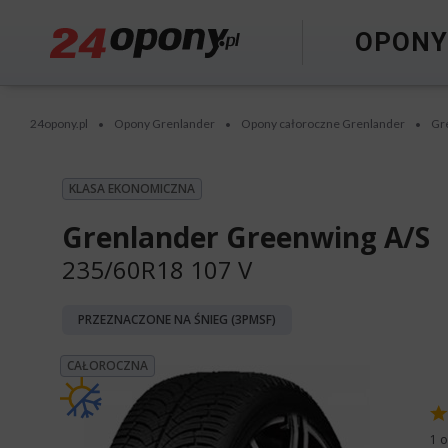
OPON
24opony.pl
Opony Grenlander
Opony całoroczne Grenlander
Gr
•
•
•
KLASA EKONOMICZNA
Grenlander Greenwing A/S
235/60R18 107 V
PRZEZNACZONE NA ŚNIEG (3PMSF)
CAŁOROCZNA
1 o