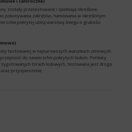
zimowe i całoroczne)
ony zostały przetestowane i spełniają określone
zas pokonywania zakrętów, hamowania w określonym
ierzchni pokrytej ubitą warstwą śniegu o grubości
zimowe)
opony testowanej w najsurowszych warunkach zimowych.
yczepność do nawierzchni pokrytych lodem. Pomiary
rzygotowanych torach lodowych, testowana jest droga
oraz przyspieszenie.