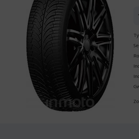
Ty
Se
Ro
In
In
Gw
Zo