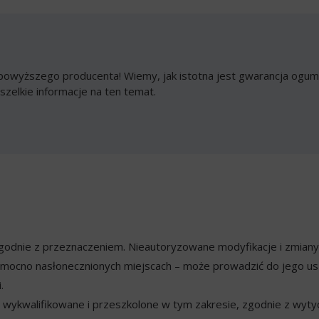
owyższego producenta! Wiemy, jak istotna jest gwarancja ogumi
szelkie informacje na ten temat.
ezgodnie z przeznaczeniem. Nieautoryzowane modyfikacje i zmian
mocno nasłonecznionych miejscach – może prowadzić do jego usz
.
ykwalifikowane i przeszkolone w tym zakresie, zgodnie z wyty