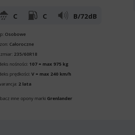
C
C
B/72dB
p:
Osobowe
zon:
Całoroczne
zmiar:
235/60R18
deks nośności:
107 = max 975 kg
deks prędkości:
V = max 240 km/h
arancja:
2 lata
bacz inne opony marki
Grenlander