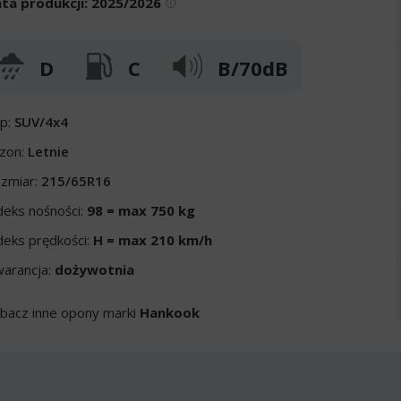
ta produkcji:
2025/2026
D
C
B/70dB
p:
SUV/4x4
zon:
Letnie
zmiar:
215/65R16
deks nośności:
98 = max 750 kg
deks prędkości:
H = max 210 km/h
arancja:
dożywotnia
bacz inne opony marki
Hankook