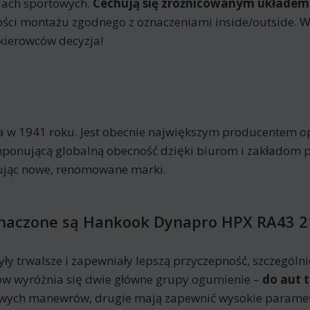
odach sportowych.
Cechują się zróżnicowanym układem
ności montażu zgodnego z oznaczeniami inside/outside
kierowców decyzja!
a w 1941 roku. Jest obecnie największym producentem op
ponującą globalną obecność dzięki biurom i zakładom 
kując nowe, renomowane marki.
eznaczone są Hankook Dynapro HPX RA43 
ły trwalsze i zapewniały lepszą przyczepność, szczególn
ów wyróżnia się dwie główne grupy ogumienie –
do aut 
dowych manewrów, drugie mają zapewnić wysokie parame