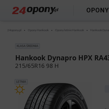
OPON
24opony.pl
Opony Hankook
Opony letnie Hankook
Hankook Dyna
•
•
•
KLASA ŚREDNIA
Hankook Dynapro HPX RA4
215/65R16 98 H
LETNIA