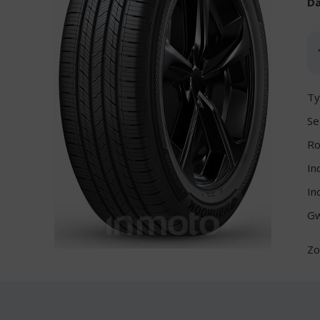
Da
Ty
Se
Ro
In
In
Gw
Zo