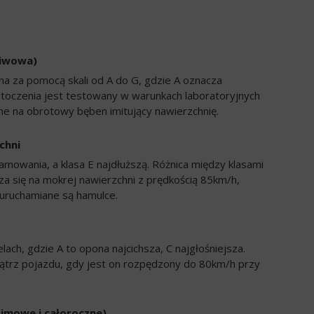
liwowa)
a za pomocą skali od A do G, gdzie A oznacza
 toczenia jest testowany w warunkach laboratoryjnych
e na obrotowy bęben imitujący nawierzchnię.
chni
amowania, a klasa E najdłuższą. Różnica między klasami
a się na mokrej nawierzchni z prędkością 85km/h,
uruchamiane są hamulce.
ch, gdzie A to opona najcichsza, C najgłośniejsza.
trz pojazdu, gdy jest on rozpędzony do 80km/h przy
zimowe i całoroczne)