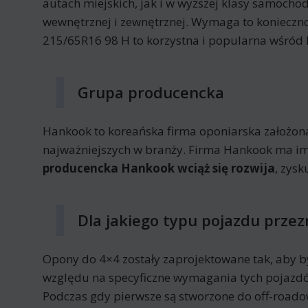
autach miejskich, jak i w wyższej klasy samoch
wewnętrznej i zewnętrznej. Wymaga to koniecz
215/65R16 98 H to korzystna i popularna wśród 
Grupa producencka
Hankook to koreańska firma oponiarska założon
najważniejszych w branży. Firma Hankook ma im
producencka Hankook wciąż się rozwija
, zys
Dla jakiego typu pojazdu prz
Opony do 4×4 zostały zaprojektowane tak, aby by
względu na specyficzne wymagania tych pojazd
Podczas gdy pierwsze są stworzone do off-roa