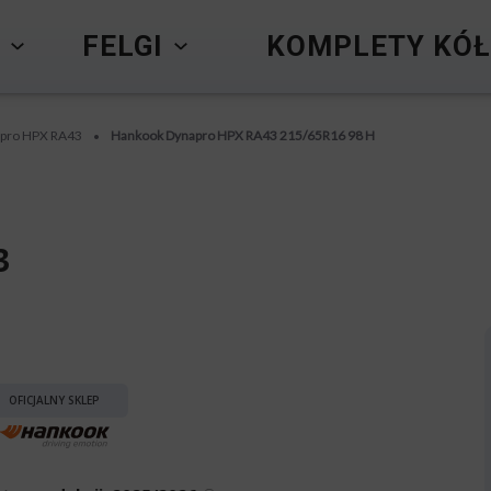
Y
FELGI
KOMPLETY KÓŁ
pro HPX RA43
Hankook Dynapro HPX RA43 215/65R16 98 H
•
3
OFICJALNY SKLEP