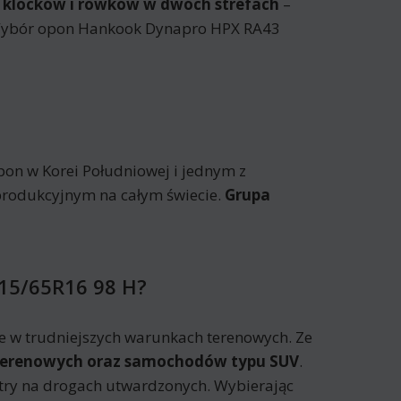
 klocków i rowków w dwóch strefach
–
. Wybór opon Hankook Dynapro HPX RA43
on w Korei Południowej i jednym z
produkcyjnym na całym świecie.
Grupa
215/65R16 98 H?
ie w trudniejszych warunkach terenowych. Ze
terenowych oraz samochodów typu SUV
.
try na drogach utwardzonych. Wybierając