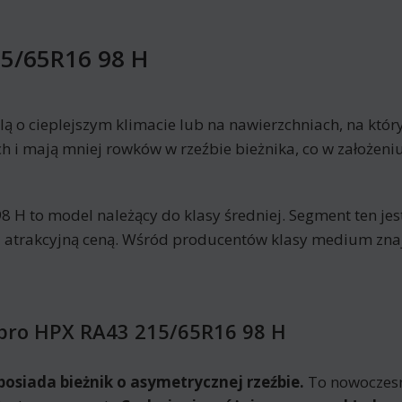
5/65R16 98 H
lą o cieplejszym klimacie lub na nawierzchniach, na któ
i mają mniej rowków w rzeźbie bieżnika, co w założeniu
 to model należący do klasy średniej. Segment ten jes
 atrakcyjną ceną. Wśród producentów klasy medium zna
pro HPX RA43 215/65R16 98 H
siada bieżnik o asymetrycznej rzeźbie.
To nowoczesn