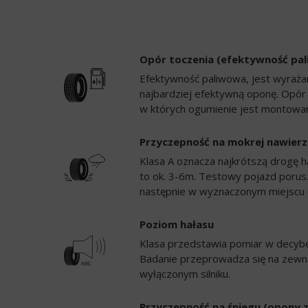
Opór toczenia (efektywność pa
Efektywność paliwowa, jest wyrażan
najbardziej efektywną oponę. Opór
w których ogumienie jest montowan
Przyczepność na mokrej nawierz
Klasa A oznacza najkrótszą drogę h
to ok. 3-6m. Testowy pojazd porusz
następnie w wyznaczonym miejscu 
Poziom hałasu
Klasa przedstawia pomiar w decybela
Badanie przeprowadza się na zewną
wyłączonym silniku.
Przyczepność na śniegu (opony 