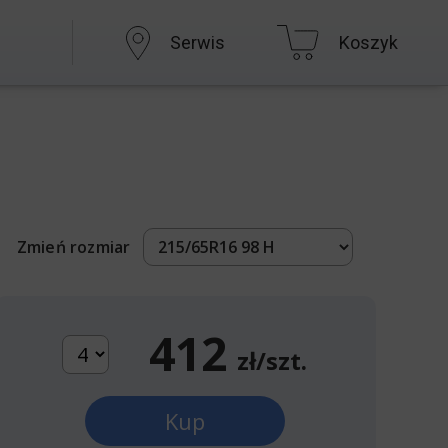
Serwis
Koszyk
Zmień rozmiar
412
zł/szt.
Kup