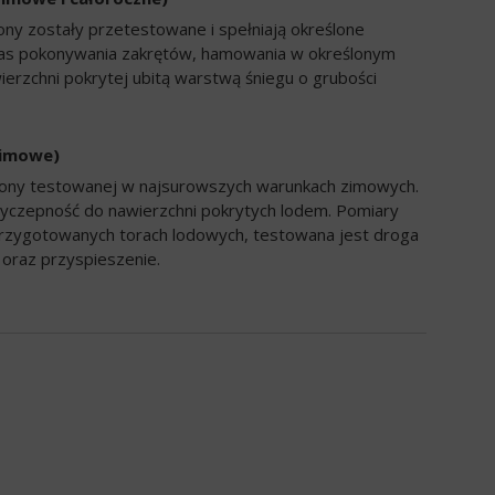
ony zostały przetestowane i spełniają określone
zas pokonywania zakrętów, hamowania w określonym
ierzchni pokrytej ubitą warstwą śniegu o grubości
zimowe)
opony testowanej w najsurowszych warunkach zimowych.
yczepność do nawierzchni pokrytych lodem. Pomiary
rzygotowanych torach lodowych, testowana jest droga
oraz przyspieszenie.