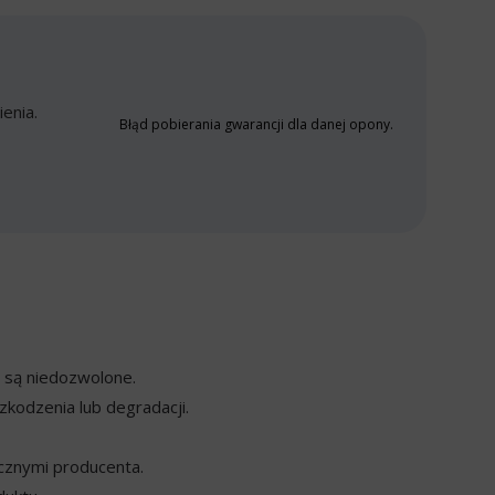
enia.
Błąd pobierania gwarancji dla danej opony.
y są niedozwolone.
kodzenia lub degradacji.
cznymi producenta.