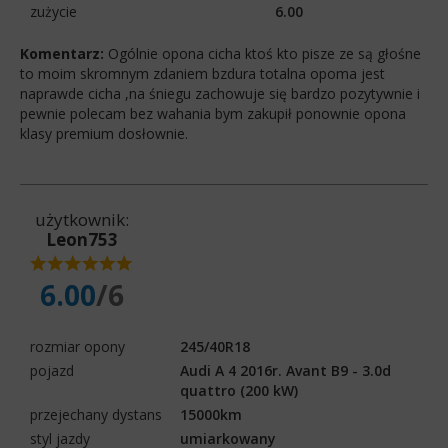
zużycie
6.00
Komentarz:
Ogólnie opona cicha ktoś kto pisze ze są głośne
to moim skromnym zdaniem bzdura totalna opoma jest
naprawde cicha ,na śniegu zachowuje się bardzo pozytywnie i
pewnie polecam bez wahania bym zakupił ponownie opona
klasy premium dosłownie.
użytkownik:
Leon753
6.00
/6
rozmiar opony
245/40R18
pojazd
Audi A 4 2016r. Avant B9 - 3.0d
quattro (200 kW)
przejechany dystans
15000km
styl jazdy
umiarkowany