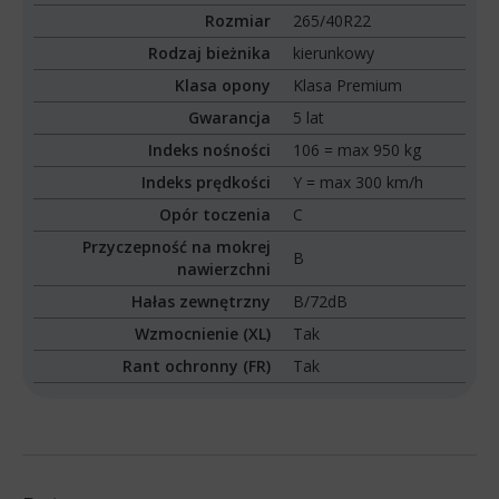
Rozmiar
265/40R22
Rodzaj bieżnika
kierunkowy
Klasa opony
Klasa Premium
Gwarancja
5 lat
Indeks nośności
106 = max 950 kg
Indeks prędkości
Y = max 300 km/h
Opór toczenia
C
Przyczepność na mokrej
B
nawierzchni
Hałas zewnętrzny
B/72dB
Wzmocnienie (XL)
Tak
Rant ochronny (FR)
Tak