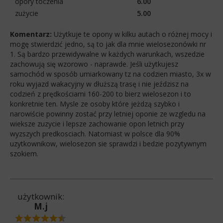
opory toczenia
6.00
zużycie
5.00
Komentarz:
Użytkuje te opony w kilku autach o różnej mocy i
mogę stwierdzić jedno, są to jak dla mnie wielosezonówki nr
1. Są bardzo przewidywalne w każdych warunkach, wszedzie
zachowują się wzorowo - naprawde. Jeśli użytkujesz
samochód w sposób umiarkowany tz na codzien miasto, 3x w
roku wyjazd wakacyjny w dłuższą trasę i nie jeździsz na
codzień z prędkościami 160-200 to bierz wielosezon i to
konkretnie ten. Mysle ze osoby które jeżdzą szybko i
narowiście powinny zostać przy letniej oponie ze wzgledu na
wieksze zuzycie i lepsze zachowanie opon letnich przy
wyzszych predkosciach. Natomiast w polsce dla 90%
uzytkownikow, wielosezon sie sprawdzi i bedzie pozytywnym
szokiem.
użytkownik:
M.j