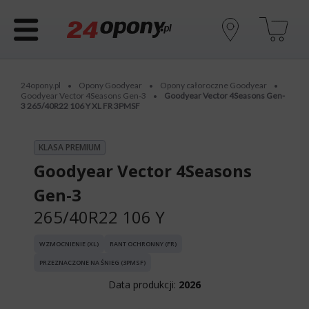
24opony.pl
Opony Goodyear
Opony całoroczne Goodyear
•
•
•
Goodyear Vector 4Seasons Gen-3
Goodyear Vector 4Seasons Gen-
•
3 265/40R22 106 Y XL FR 3PMSF
KLASA PREMIUM
Goodyear Vector 4Seasons
Gen-3
265/40R22 106 Y
WZMOCNIENIE (XL)
RANT OCHRONNY (FR)
PRZEZNACZONE NA ŚNIEG (3PMSF)
Data produkcji:
2026