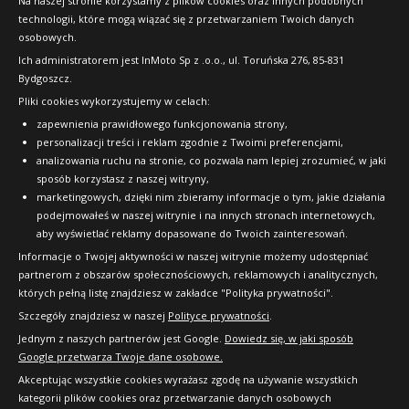
Na naszej stronie korzystamy z plików cookies oraz innych podobnych
technologii, które mogą wiązać się z przetwarzaniem Twoich danych
Raty
osobowych.
FAQ
Ich administratorem jest InMoto Sp z .o.o., ul. Toruńska 276, 85-831
Bydgoszcz.
Pliki cookies wykorzystujemy w celach:
OFICJALNY PARTNER
zapewnienia prawidłowego funkcjonowania strony,
personalizacji treści i reklam zgodnie z Twoimi preferencjami,
analizowania ruchu na stronie, co pozwala nam lepiej zrozumieć, w jaki
sposób korzystasz z naszej witryny,
marketingowych, dzięki nim zbieramy informacje o tym, jakie działania
podejmowałeś w naszej witrynie i na innych stronach internetowych,
aby wyświetlać reklamy dopasowane do Twoich zainteresowań.
Informacje o Twojej aktywności w naszej witrynie możemy udostępniać
partnerom z obszarów społecznościowych, reklamowych i analitycznych,
których pełną listę znajdziesz w zakładce "Polityka prywatności".
Szczegóły znajdziesz w naszej
Polityce prywatności
.
Jednym z naszych partnerów jest Google.
Dowiedz się, w jaki sposób
Google przetwarza Twoje dane osobowe.
Akceptując wszystkie cookies wyrażasz zgodę na używanie wszystkich
kategorii plików cookies oraz przetwarzanie danych osobowych