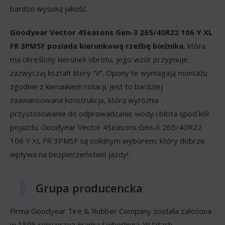
bardzo wysoką jakość.
Goodyear Vector 4Seasons Gen-3 265/40R22 106 Y XL
FR 3PMSF posiada kierunkową rzeźbę bieżnika
, która
ma określony kierunek obrotu, jego wzór przyjmuje
zazwyczaj kształt litery “V”. Opony te wymagają montażu
zgodnie z kierunkiem rotacji. Jest to bardziej
zaawansowana konstrukcja, którą wyróżnia
przystosowanie do odprowadzanie wody i błota spod kół
pojazdu. Goodyear Vector 4Seasons Gen-3 265/40R22
106 Y XL FR 3PMSF są solidnym wyborem, który dobrze
wpływa na bezpieczeństwo jazdy!
Grupa producencka
Firma Goodyear Tire & Rubber Company została założona
w 1898 roku przez Franka Seiberlinga. W latach