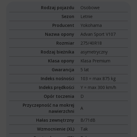
Rodzaj pojazdu
Osobowe
Sezon
Letnie
Producent
Yokohama
Nazwa opony
Advan Sport V107
Rozmiar
275/40R18
Rodzaj bieżnika
asymetryczny
Klasa opony
Klasa Premium
Gwarancja
5 lat
Indeks nośności
103 = max 875 kg
Indeks prędkości
Y = max 300 km/h
Opór toczenia
D
Przyczepność na mokrej
A
nawierzchni
Hałas zewnętrzny
B/71dB
Wzmocnienie (XL)
Tak