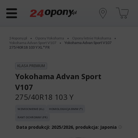
24opony.pl
Opony Yokohama
Opony letnie Yokohama
•
•
•
Yokohama Advan Sport V107
Yokohama Advan Sport V107
•
275/40R18 103 Y XL * FR
KLASA PREMIUM
Yokohama Advan Sport
V107
275/40R18 103 Y
WZMOCNIENIE (XL)
HOMOLOGACJA BMW (*)
RANT OCHRONNY (FR)
Data produkcji:
2025/2026, produkcja: Japonia