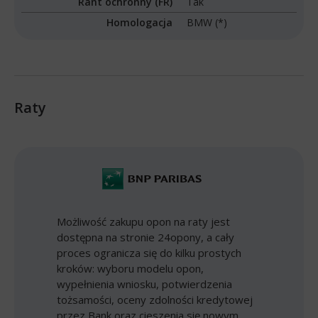
Rant ochronny (FR)
Tak
Homologacja
BMW (*)
Raty
Możliwość zakupu opon na raty jest
dostępna na stronie 24opony, a cały
proces ogranicza się do kilku prostych
kroków: wyboru modelu opon,
wypełnienia wniosku, potwierdzenia
tożsamości, oceny zdolności kredytowej
przez Bank oraz cieszenia się nowym