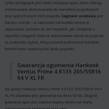
rynku dostępnych jest wiele rodzajów opon, które oferują
zróżnicowane dostosowanie do warunków pogodowych
oraz specyficznych cech pojazdu.
Segment osobowy
jest
bardzo szeroki – w zależności od modelu można je
dopasować zarówno do aut miejskich, jak i sedanów o
wysokich osiągach. Dobrze dopasowane opony do pojazdu
to znakomity wybór, który pozwoli podróżować bardziej
komfortowo i wykorzystać atuty pojazdu!
Gwarancja ogumienia Hankook
Ventus Prime 4 K135 205/55R16
94 V XL FR
Na opony Hankook Ventus Prime 4 K135 205/55R16 94 V
XL FR udzielana jest gwarancja na okres 83 lat
.
Długość
gwarancji opon jest zależna między innymi od: marki,
zastosowanych technologii oraz ceny.