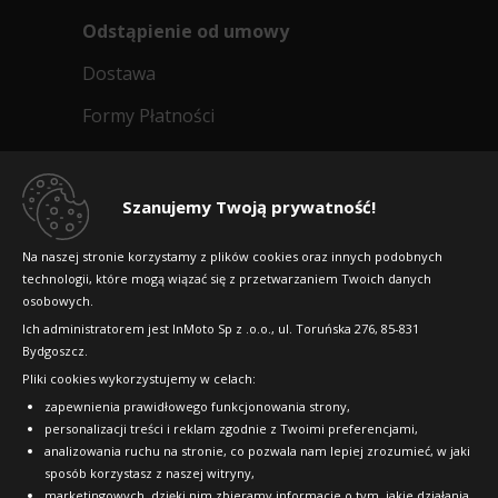
Odstąpienie od umowy
Dostawa
Formy Płatności
Regulamin sklepu
Dlaczego warto kupić w 24opony.pl
Szanujemy Twoją prywatność!
Konkursy i promocje
Na naszej stronie korzystamy z plików cookies oraz innych podobnych
technologii, które mogą wiązać się z przetwarzaniem Twoich danych
Raty
osobowych.
FAQ
Ich administratorem jest InMoto Sp z .o.o., ul. Toruńska 276, 85-831
Bydgoszcz.
Pliki cookies wykorzystujemy w celach:
OFICJALNY PARTNER
zapewnienia prawidłowego funkcjonowania strony,
personalizacji treści i reklam zgodnie z Twoimi preferencjami,
analizowania ruchu na stronie, co pozwala nam lepiej zrozumieć, w jaki
sposób korzystasz z naszej witryny,
marketingowych, dzięki nim zbieramy informacje o tym, jakie działania