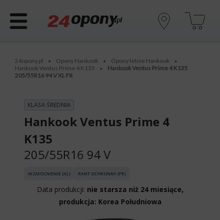
24opony.pl
Opony Hankook
Opony letnie Hankook
•
•
•
Hankook Ventus Prime 4 K135
Hankook Ventus Prime 4 K135
•
205/55R16 94 V XL FR
KLASA ŚREDNIA
Hankook Ventus Prime 4
K135
205/55R16 94 V
WZMOCNIENIE (XL)
RANT OCHRONNY (FR)
Data produkcji:
nie starsza niż 24 miesiące,
produkcja: Korea Południowa