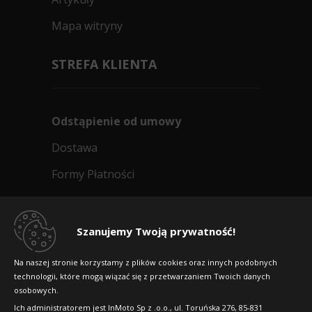
Mapa witryny
STREFA KLIENTA
Odstąpienie od umowy
Dostawa
Formy Płatności
Regulamin sklepu
Dlaczego warto kupić w 24opony.pl
Szanujemy Twoją prywatność!
Konkursy i promocje
Na naszej stronie korzystamy z plików cookies oraz innych podobnych
technologii, które mogą wiązać się z przetwarzaniem Twoich danych
Raty
osobowych.
FAQ
Ich administratorem jest InMoto Sp z .o.o., ul. Toruńska 276, 85-831