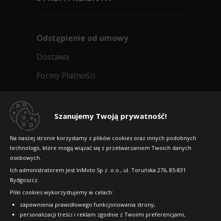
Odstąpienie od umowy
Dostawa
Formy Płatności
Regulamin sklepu
Dlaczego warto kupić w 24opony.pl
Szanujemy Twoją prywatność!
Konkursy i promocje
Na naszej stronie korzystamy z plików cookies oraz innych podobnych
technologii, które mogą wiązać się z przetwarzaniem Twoich danych
Raty
osobowych.
FAQ
Ich administratorem jest InMoto Sp z .o.o., ul. Toruńska 276, 85-831
Bydgoszcz.
Pliki cookies wykorzystujemy w celach:
OFICJALNY PARTNER
zapewnienia prawidłowego funkcjonowania strony,
personalizacji treści i reklam zgodnie z Twoimi preferencjami,