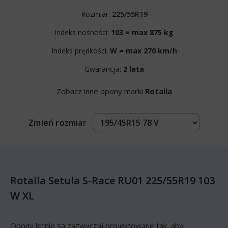
Rozmiar:
225/55R19
Indeks nośności:
103 = max 875 kg
Indeks prędkości:
W = max 270 km/h
Gwarancja:
2 lata
Zobacz inne opony marki
Rotalla
Zmień rozmiar
Rotalla Setula S-Race RU01 225/55R19 103
W XL
Opony letnie są zazwyczaj projektowane tak, aby