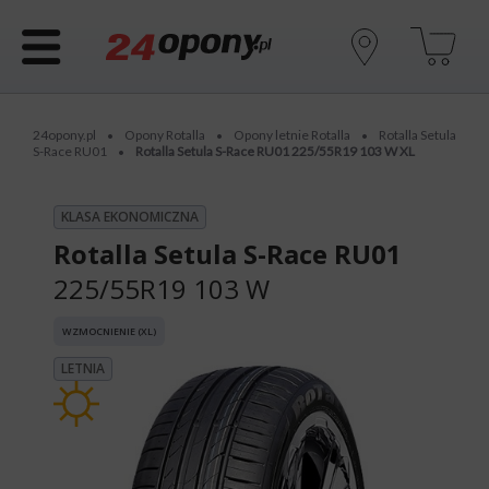
24opony.pl
Opony Rotalla
Opony letnie Rotalla
Rotalla Setula
•
•
•
S-Race RU01
Rotalla Setula S-Race RU01 225/55R19 103 W XL
•
KLASA EKONOMICZNA
Rotalla Setula S-Race RU01
225/55R19 103 W
WZMOCNIENIE (XL)
LETNIA