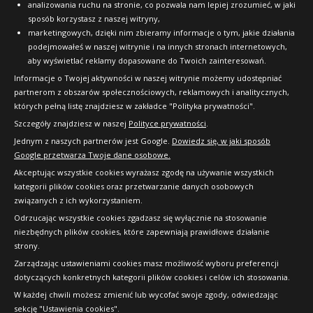
analizowania ruchu na stronie, co pozwala nam lepiej zrozumieć, w jaki
sposób korzystasz z naszej witryny,
marketingowych, dzięki nim zbieramy informacje o tym, jakie działania
podejmowałeś w naszej witrynie i na innych stronach internetowych,
aby wyświetlać reklamy dopasowane do Twoich zainteresowań.
Informacje o Twojej aktywności w naszej witrynie możemy udostępniać
partnerom z obszarów społecznościowych, reklamowych i analitycznych,
których pełną listę znajdziesz w zakładce "Polityka prywatności".
Szczegóły znajdziesz w naszej
Polityce prywatności
.
Jednym z naszych partnerów jest Google.
Dowiedz się, w jaki sposób
Google przetwarza Twoje dane osobowe.
Akceptując wszystkie cookies wyrażasz zgodę na używanie wszystkich
kategorii plików cookies oraz przetwarzanie danych osobowych
związanych z ich wykorzystaniem.
Odrzucając wszystkie cookies zgadzasz się wyłącznie na stosowanie
niezbędnych plików cookies, które zapewniają prawidłowe działanie
strony.
Copyright © 2010-2026 24opony.pl. Wszelkie
Zarządzając ustawieniami cookies masz możliwość wyboru preferencji
prawa zastrzeżone.
dotyczących konkretnych kategorii plików cookies i celów ich stosowania.
W każdej chwili możesz zmienić lub wycofać swoje zgody, odwiedzając
sekcję "Ustawienia cookies".