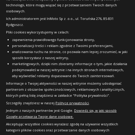
technologii, które mogą wiązać się z przetwarzaniem Twoich danych
Raty
osobowych.
FAQ
Ich administratorem jest InMoto Sp z .o.o., ul. Toruńska 276, 85-831
Bydgoszcz.
Pliki cookies wykorzystujemy w celach:
OFICJALNY PARTNER
zapewnienia prawidłowego funkcjonowania strony,
personalizacji treści i reklam zgodnie z Twoimi preferencjami,
analizowania ruchu na stronie, co pozwala nam lepiej zrozumieć, w jaki
sposób korzystasz z naszej witryny,
marketingowych, dzięki nim zbieramy informacje o tym, jakie działania
podejmowałeś w naszej witrynie i na innych stronach internetowych,
aby wyświetlać reklamy dopasowane do Twoich zainteresowań.
Informacje o Twojej aktywności w naszej witrynie możemy udostępniać
partnerom z obszarów społecznościowych, reklamowych i analitycznych,
których pełną listę znajdziesz w zakładce "Polityka prywatności".
Szczegóły znajdziesz w naszej
Polityce prywatności
.
Jednym z naszych partnerów jest Google.
Dowiedz się, w jaki sposób
Google przetwarza Twoje dane osobowe.
Akceptując wszystkie cookies wyrażasz zgodę na używanie wszystkich
kategorii plików cookies oraz przetwarzanie danych osobowych