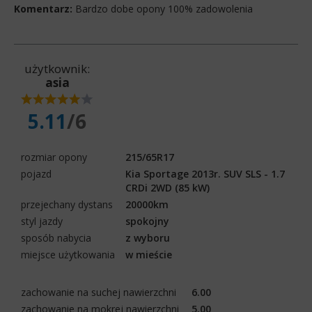
Komentarz:
Bardzo dobe opony 100% zadowolenia
użytkownik:
asia
5.11
/6
rozmiar opony
215/65R17
pojazd
Kia Sportage 2013r. SUV SLS - 1.7
CRDi 2WD (85 kW)
przejechany dystans
20000km
styl jazdy
spokojny
sposób nabycia
z wyboru
miejsce użytkowania
w mieście
zachowanie na suchej nawierzchni
6.00
zachowanie na mokrej nawierzchni
5.00