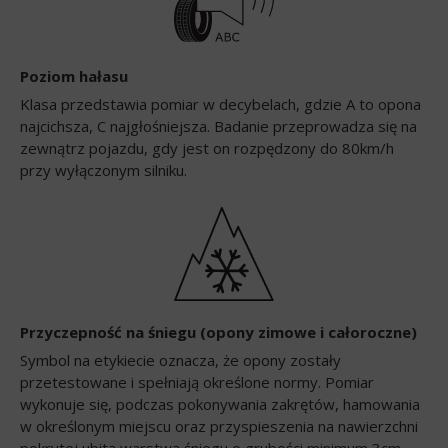
Poziom hałasu
Klasa przedstawia pomiar w decybelach, gdzie A to opona
najcichsza, C najgłośniejsza. Badanie przeprowadza się na
zewnątrz pojazdu, gdy jest on rozpędzony do 80km/h
przy wyłączonym silniku.
Przyczepność na śniegu (opony zimowe i całoroczne)
Symbol na etykiecie oznacza, że opony zostały
przetestowane i spełniają określone normy. Pomiar
wykonuje się, podczas pokonywania zakrętów, hamowania
w określonym miejscu oraz przyspieszenia na nawierzchni
pokrytej ubitą warstwą śniegu o grubości minimum 3cm.