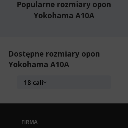
Popularne rozmiary opon
Yokohama A10A
Dostępne rozmiary opon
Yokohama A10A
18 cali
Yokohama A10A
215/45R18 89 W
RANT OCHRONNY (FR)
FIRMA
C
D
71dB