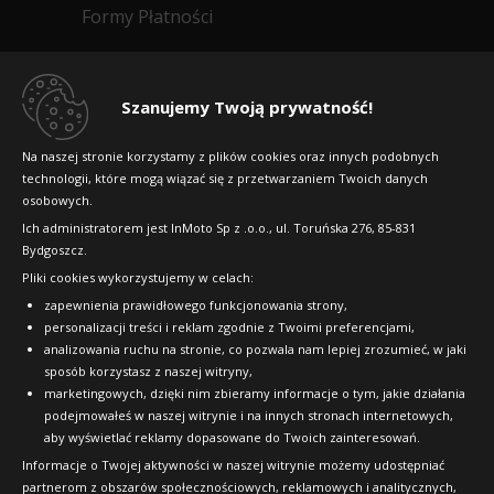
Formy Płatności
Regulamin sklepu
Dlaczego warto kupić w 24opony.pl
Szanujemy Twoją prywatność!
Konkursy i promocje
Na naszej stronie korzystamy z plików cookies oraz innych podobnych
technologii, które mogą wiązać się z przetwarzaniem Twoich danych
Raty
osobowych.
FAQ
Ich administratorem jest InMoto Sp z .o.o., ul. Toruńska 276, 85-831
Bydgoszcz.
Pliki cookies wykorzystujemy w celach:
OFICJALNY PARTNER
zapewnienia prawidłowego funkcjonowania strony,
personalizacji treści i reklam zgodnie z Twoimi preferencjami,
analizowania ruchu na stronie, co pozwala nam lepiej zrozumieć, w jaki
sposób korzystasz z naszej witryny,
marketingowych, dzięki nim zbieramy informacje o tym, jakie działania
podejmowałeś w naszej witrynie i na innych stronach internetowych,
aby wyświetlać reklamy dopasowane do Twoich zainteresowań.
Informacje o Twojej aktywności w naszej witrynie możemy udostępniać
partnerom z obszarów społecznościowych, reklamowych i analitycznych,