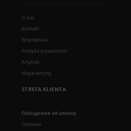
Doręczymy
Zapytaj o
Mała
dostępność
ilość
O nas
994
Kontakt
zł/szt.
Współpraca
Kup
Polityka prywatności
Artykuły
Mapa witryny
STREFA KLIENTA
Odstąpienie od umowy
Dostawa