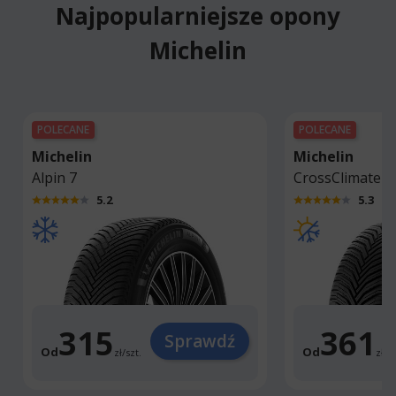
Najpopularniejsze opony
Michelin
POLECANE
POLECANE
Michelin
Michelin
Alpin 7
CrossClimate 2
5.2
5.3
315
361
Sprawdź
Od
Od
zł
/
szt.
zł
/
sz