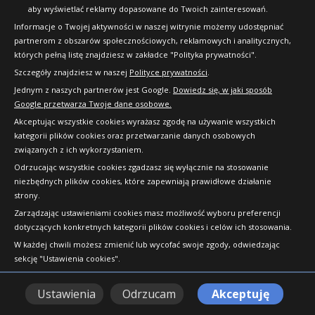
Dlaczego warto kupić w 24opony.pl
aby wyświetlać reklamy dopasowane do Twoich zainteresowań.
Informacje o Twojej aktywności w naszej witrynie możemy udostępniać
Konkursy i promocje
partnerom z obszarów społecznościowych, reklamowych i analitycznych,
których pełną listę znajdziesz w zakładce "Polityka prywatności".
Raty
Szczegóły znajdziesz w naszej
Polityce prywatności
.
FAQ
Jednym z naszych partnerów jest Google.
Dowiedz się, w jaki sposób
Google przetwarza Twoje dane osobowe.
Akceptując wszystkie cookies wyrażasz zgodę na używanie wszystkich
OFICJALNY PARTNER
kategorii plików cookies oraz przetwarzanie danych osobowych
związanych z ich wykorzystaniem.
Odrzucając wszystkie cookies zgadzasz się wyłącznie na stosowanie
niezbędnych plików cookies, które zapewniają prawidłowe działanie
strony.
Zarządzając ustawieniami cookies masz możliwość wyboru preferencji
dotyczących konkretnych kategorii plików cookies i celów ich stosowania.
W każdej chwili możesz zmienić lub wycofać swoje zgody, odwiedzając
sekcję "Ustawienia cookies".
Ustawienia
Odrzucam
Akceptuję