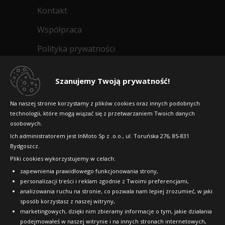
Kontakt
Współpraca
Polityka prywatności
Artykuły
Szanujemy Twoją prywatność!
Mapa witryny
Na naszej stronie korzystamy z plików cookies oraz innych podobnych
STREFA KLIENTA
technologii, które mogą wiązać się z przetwarzaniem Twoich danych
osobowych.
Ich administratorem jest InMoto Sp z .o.o., ul. Toruńska 276, 85-831
Bydgoszcz.
Odstąpienie od umowy
Pliki cookies wykorzystujemy w celach:
zapewnienia prawidłowego funkcjonowania strony,
Dostawa
personalizacji treści i reklam zgodnie z Twoimi preferencjami,
analizowania ruchu na stronie, co pozwala nam lepiej zrozumieć, w jaki
Formy Płatności
sposób korzystasz z naszej witryny,
marketingowych, dzięki nim zbieramy informacje o tym, jakie działania
Regulamin sklepu
podejmowałeś w naszej witrynie i na innych stronach internetowych,