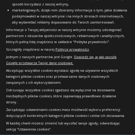
1017
sposób korzystasz z naszej witryny,
zł/szt.
marketingowych, dzięki nim zbieramy informacje o tym, jakie działania
podejmowałeś w naszej witrynie i na innych stronach internetowych,
aby wyświetlać reklamy dopasowane do Twoich zainteresowań.
Kup
Informacje o Twojej aktywności w naszej witrynie możemy udostępniać
partnerom z obszarów społecznościowych, reklamowych i analitycznych,
których pełną listę znajdziesz w zakładce "Polityka prywatności".
Szczegóły znajdziesz w naszej
Polityce prywatności
.
Jednym z naszych partnerów jest Google.
Dowiedz się, w jaki sposób
Google przetwarza Twoje dane osobowe.
Akceptując wszystkie cookies wyrażasz zgodę na używanie wszystkich
kategorii plików cookies oraz przetwarzanie danych osobowych
związanych z ich wykorzystaniem.
Odrzucając wszystkie cookies zgadzasz się wyłącznie na stosowanie
niezbędnych plików cookies, które zapewniają prawidłowe działanie
strony.
Copyright © 2010-2026 24opony.pl. Wszelkie
Zarządzając ustawieniami cookies masz możliwość wyboru preferencji
prawa zastrzeżone.
dotyczących konkretnych kategorii plików cookies i celów ich stosowania.
W każdej chwili możesz zmienić lub wycofać swoje zgody, odwiedzając
sekcję "Ustawienia cookies".