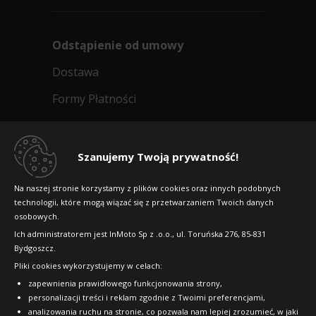
535
HOMOLOGACJA MERCEDES (MO-V)
zł/szt.
A
B
70dB
Odstąpienie od umowy
Data produkcji:
nie starsza niż 24 miesiące
Dostawa
Doręczymy
14.08 - 17.08
Duża ilość
Kup
897
Formy Płatności
zł/szt.
Regulamin sklepu
Michelin Agilis +
Dlaczego warto kupić w 24opony.pl
Kup
Szanujemy Twoją prywatność!
225/75R16 121 R
Konkursy i promocje
CARGO (C)
Na naszej stronie korzystamy z plików cookies oraz innych podobnych
technologii, które mogą wiązać się z przetwarzaniem Twoich danych
Raty
B
C
70dB
Michelin Agilis +
osobowych.
Doręczymy
14.08 - 17.08
Średnia ilość
FAQ
215/60R17 104/102 H DT
Ich administratorem jest InMoto Sp z .o.o., ul. Toruńska 276, 85-831
702
Bydgoszcz.
CARGO (C)
zł/szt.
Pliki cookies wykorzystujemy w celach:
OFICJALNY PARTNER
A
C
72dB
zapewnienia prawidłowego funkcjonowania strony,
Doręczymy
14.08 - 17.08
Średnia ilość
personalizacji treści i reklam zgodnie z Twoimi preferencjami,
Kup
analizowania ruchu na stronie, co pozwala nam lepiej zrozumieć, w jaki