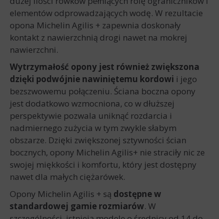
dużej ilości rowków pełniących rolę ograniczników i
elementów odprowadzających wodę. W rezultacie
opona Michelin Agilis + zapewnia doskonały
kontakt z nawierzchnią drogi nawet na mokrej
nawierzchni.
Wytrzymałość opony jest również zwiększona
dzięki podwójnie nawiniętemu kordowi
i jego
bezszwowemu połączeniu. Ściana boczna opony
jest dodatkowo wzmocniona, co w dłuższej
perspektywie pozwala uniknąć rozdarcia i
nadmiernego zużycia w tym zwykle słabym
obszarze. Dzięki zwiększonej sztywności ścian
bocznych, opony Michelin Agilis+ nie straciły nic ze
swojej miękkości i komfortu, który jest dostępny
nawet dla małych ciężarówek.
Opony Michelin Agilis + są
dostępne w
standardowej gamie rozmiarów
. W
szczególności, istnieją modele o średnicy od 14 do