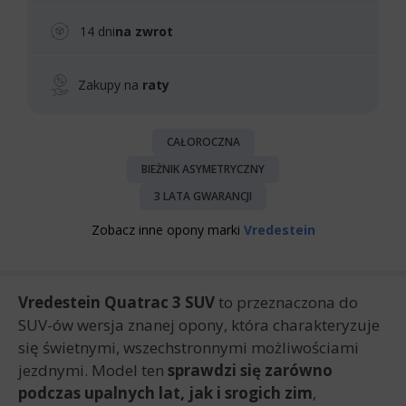
14 dni
na zwrot
Zakupy na
raty
CAŁOROCZNA
BIEŻNIK ASYMETRYCZNY
3 LATA GWARANCJI
Zobacz inne opony marki
Vredestein
Vredestein Quatrac 3 SUV
to przeznaczona do
SUV-ów wersja znanej opony, która charakteryzuje
się świetnymi, wszechstronnymi możliwościami
jezdnymi. Model ten
sprawdzi się zarówno
podczas upalnych lat, jak i srogich zim
,