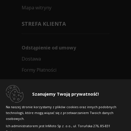
Mapa witryny
STREFA KLIENTA
Odstąpienie od umowy
Dostawa
Formy Płatności
Regulamin sklepu
Dlaczego warto kupić w 24opony.pl
Szanujemy Twoją prywatność!
Konkursy i promocje
Na naszej stronie korzystamy z plików cookies oraz innych podobnych
technologii, które mogą wiązać się z przetwarzaniem Twoich danych
Raty
osobowych.
FAQ
Ich administratorem jest InMoto Sp z .o.o., ul. Toruńska 276, 85-831