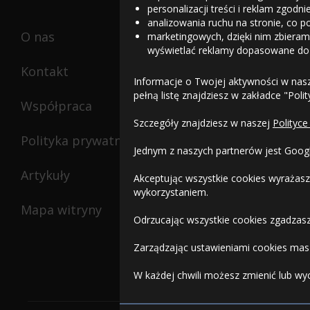
personalizacji treści i reklam zgodn
analizowania ruchu na stronie, co p
O nas
marketingowych, dzięki nim zbieramy
wyświetlać reklamy dopasowane do
Kontakt
Informacje o Twojej aktywności w nas
pełną listę znajdziesz w zakładce "Poli
Współpraca
Szczegóły znajdziesz w naszej
Polityce
Polityka prywatności
Jednym z naszych partnerów jest Goog
Artykuły
Akceptując wszystkie cookies wyrażasz
wykorzystaniem.
Mapa witryny
Odrzucając wszystkie cookies zgadzasz
Zarządzając ustawieniami cookies masz
W każdej chwili możesz zmienić lub wy