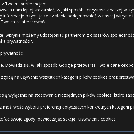
ie z Twoimi preferencjami,
ozwala nam lepiej zrozumieć, w jaki sposób korzystasz z naszej witry
Odstąpienie od umowy
 informacje o tym, jakie działania podejmowałeś w naszej witrynie i
 Twoich zainteresowań.
Dostawa
zej witrynie możemy udostępniać partnerom z obszarów społeczności
tyka prywatności".
Formy Płatności
 prywatności
.
Regulamin sklepu
le.
Dowiedz się, w jaki sposób Google przetwarza Twoje dane osobo
Dlaczego warto kupić w 24opony.pl
 zgodę na używanie wszystkich kategorii plików cookies oraz przet
Konkursy i promocje
 się wyłącznie na stosowanie niezbędnych plików cookies, które zape
Raty
 możliwość wyboru preferencji dotyczących konkretnych kategorii pli
cofać swoje zgody, odwiedzając sekcję "Ustawienia cookies".
FAQ