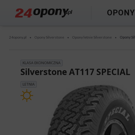
OPON
24opony.pl
Opony Silverstone
Opony letnie Silverstone
Opony Si
•
•
•
KLASA EKONOMICZNA
Silverstone AT117 SPECIAL
LETNIA