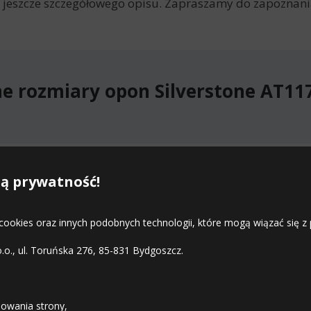
jeszcze szczegółowego opisu. Zapraszamy do zapoznania
e rozmiary opon Silverstone AT11
e rozmiary opon Silverstone AT117
ą prywatność!
 cookies oraz innych podobnych technologii, które mogą wiązać się
o.o., ul. Toruńska 276, 85-831 Bydgoszcz.
STREFA KLIENTA
owania strony,