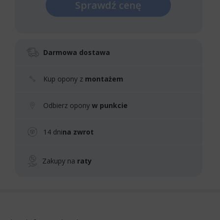
Sprawdź cenę
Darmowa dostawa
Kup opony z
montażem
Odbierz opony
w punkcie
14 dni
na zwrot
Zakupy na
raty