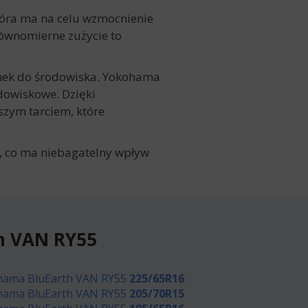
óra ma na celu wzmocnienie
Równomierne zużycie to
unek do środowiska. Yokohama
dowiskowe. Dzięki
szym tarciem, które
, co ma niebagatelny wpływ
h VAN RY55
hama BluEarth VAN RY55
225/65R16
hama BluEarth VAN RY55
205/70R15