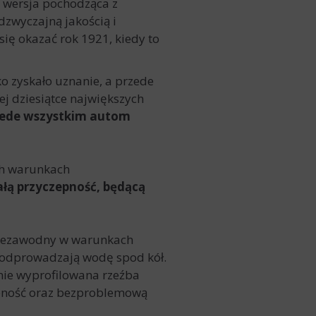
 wersja pochodząca z
zwyczajną jakością i
się okazać rok 1921, kiedy to
o zyskało uznanie, a przede
j dziesiątce największych
ede wszystkim autom
ych warunkach
łą przyczepność, będącą
 niezawodny w warunkach
 odprowadzają wodę spod kół.
nie wyprofilowana rzeźba
epność oraz bezproblemową