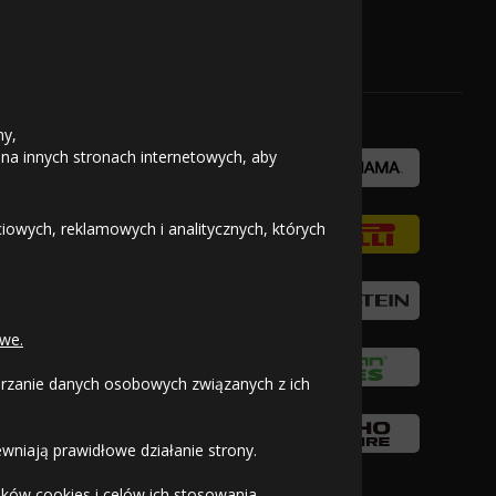
601
Kup
OFICJALNY PARTNER
zł/szt.
423
Kup
ny,
zł/szt.
 na innych stronach internetowych, aby
416
Kup
zł/szt.
owych, reklamowych i analitycznych, których
605
Kup
zł/szt.
435
we.
Kup
zł/szt.
warzanie danych osobowych związanych z ich
427
Kup
zł/szt.
wniają prawidłowe działanie strony.
ków cookies i celów ich stosowania.