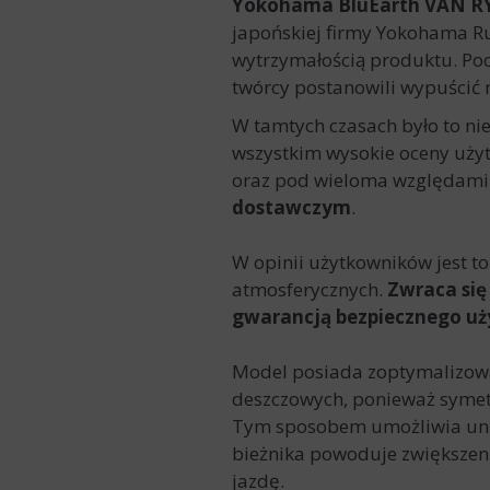
Yokohama BluEarth VAN R
japońskiej firmy Yokohama Ru
wytrzymałością produktu. Pocz
twórcy postanowili wypuścić 
W tamtych czasach było to ni
wszystkim wysokie oceny użyt
oraz pod wieloma względami 
dostawczym
.
W opinii użytkowników jest t
atmosferycznych.
Zwraca się
gwarancją bezpiecznego uż
Model posiada zoptymalizowa
deszczowych, ponieważ symet
Tym sposobem umożliwia unik
bieżnika powoduje zwiększeni
jazdę.