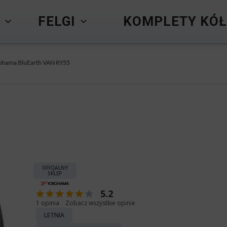
Y
FELGI
KOMPLETY KÓŁ
ohama BluEarth VAN RY55
OFICJALNY
SKLEP
5.2
1 opinia
Zobacz wszystkie opinie
LETNIA