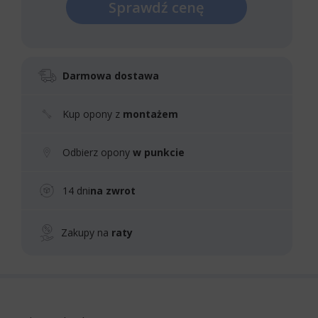
Sprawdź cenę
Darmowa dostawa
Kup opony z
montażem
Odbierz opony
w punkcie
14 dni
na zwrot
Zakupy na
raty