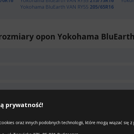
70R16
Yokohama BluEarth VAN RY55
215/75R16
Yoko
Yokohama BluEarth VAN RY55
205/65R16
rozmiary opon Yokohama BluEart
ą prywatność!
17.08
Mała ilość
 cookies oraz innych podobnych technologii, które mogą wiązać się
Średnia ilość