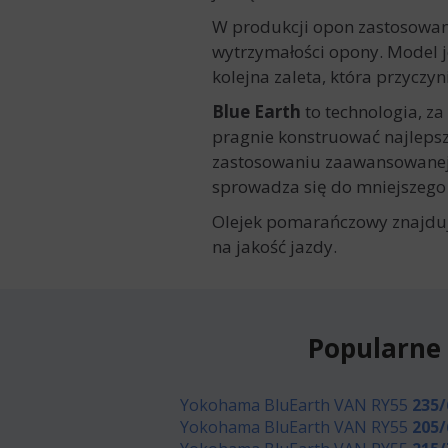
W produkcji opon zastosowa
wytrzymałości opony. Model je
kolejna zaleta, która przyczy
Blue Earth
to technologia, z
pragnie konstruować najlepsz
zastosowaniu zaawansowanej t
sprowadza się do mniejszego
Olejek pomarańczowy znajduj
na jakość jazdy.
Popularne
Yokohama BluEarth VAN RY55
235/
Yokohama BluEarth VAN RY55
205/