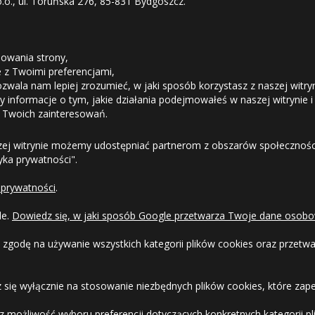
o.o., ul. Toruńska 276, 85-831 Bydgoszcz.
08
Średnia ilość
STREFA KLIENTA
owania strony,
Mała ilość
ie z Twoimi preferencjami,
ozwala nam lepiej zrozumieć, w jaki sposób korzystasz z naszej witry
Odstąpienie od umowy
 informacje o tym, jakie działania podejmowałeś w naszej witrynie i
 Twoich zainteresowań.
Duża ilość
Dostawa
zej witrynie możemy udostępniać partnerom z obszarów społeczności
Duża ilość
tyka prywatności".
Formy Płatności
 prywatności
.
Regulamin sklepu
17.08
Średnia ilość
le.
Dowiedz się, w jaki sposób Google przetwarza Twoje dane osobo
Dlaczego warto kupić w 24opony.pl
 zgodę na używanie wszystkich kategorii plików cookies oraz przet
17.08
Średnia ilość
Konkursy i promocje
 się wyłącznie na stosowanie niezbędnych plików cookies, które zape
Średnia ilość
Raty
 możliwość wyboru preferencji dotyczących konkretnych kategorii pli