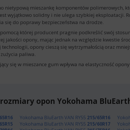
no nietypową mieszankę komponentów polimerowych, kt
st wyjątkowo solidny i nie ulega szybkiej eksploatacji. 
nia się do poprawy bezpieczeństwa na drodze.
a pomocą której producent pragnie podkreślić swój stos
ej jakości opony, mając jednak na względzie kwestie śro
echnologii, opony cieszą się wytrzymałością oraz mniej
 zużycia paliwa.
ący się w mieszance gum wpływa na elastyczność opony
 rozmiary opon Yokohama BluEart
65R16
Yokohama BluEarth VAN RY55
215/65R16
Yoko
65R15
Yokohama BluEarth VAN RY55
215/60R17
Yoko