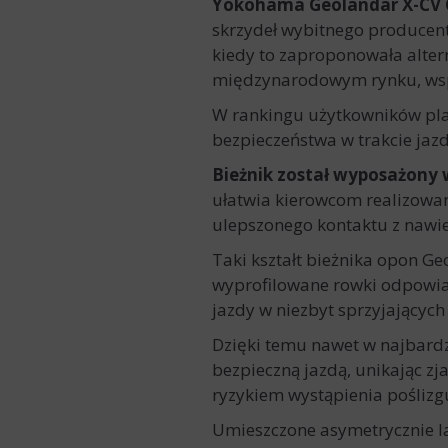
Yokohama Geolandar X-CV 
skrzydeł wybitnego producen
kiedy to zaproponowała alter
międzynarodowym rynku, wsp
W rankingu użytkowników pla
bezpieczeństwa w trakcie jaz
Bieżnik został wyposażony
ułatwia kierowcom realizowan
ulepszonego kontaktu z nawie
Taki kształt bieżnika opon G
wyprofilowane rowki odpowiad
jazdy w niezbyt sprzyjający
Dzięki temu nawet w najbardz
bezpieczną jazdą, unikając z
ryzykiem wystąpienia poślizg
Umieszczone asymetrycznie la