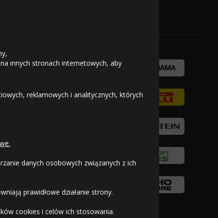
533
Kup
995
zł/szt.
Kup
OFICJALNY PARTNER
630
zł/szt.
Kup
zł/szt.
619
ny,
Kup
 na innych stronach internetowych, aby
zł/szt.
788
625
Kup
zł/szt.
Kup
owych, reklamowych i analitycznych, których
zł/szt.
1012
Kup
643
zł/szt.
Kup
zł/szt.
we.
666
Kup
zł/szt.
warzanie danych osobowych związanych z ich
719
830
Kup
zł/szt.
Kup
zł/szt.
wniają prawidłowe działanie strony.
1077
Kup
ków cookies i celów ich stosowania.
zł/szt.