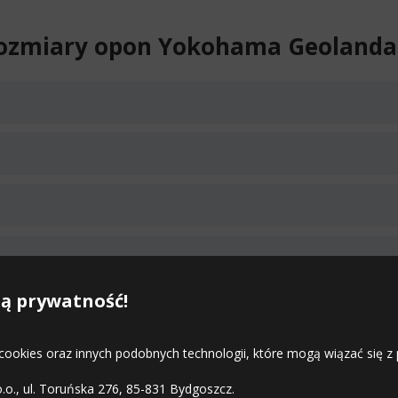
ozmiary opon Yokohama Geolanda
14.08
Średnia ilość
ą prywatność!
Średnia ilość
 cookies oraz innych podobnych technologii, które mogą wiązać się
Średnia ilość
o.o., ul. Toruńska 276, 85-831 Bydgoszcz.