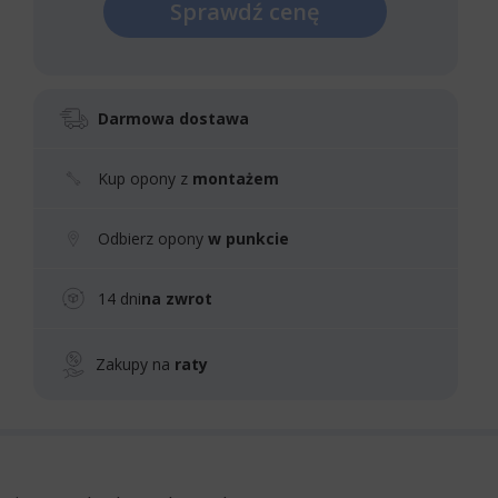
Sprawdź cenę
Darmowa dostawa
Kup opony z
montażem
Odbierz opony
w punkcie
14 dni
na zwrot
Zakupy na
raty