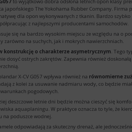
G057
to wyjątkowo dobra odsłona letnich opon klasy p
ta japońskiego The Yokohama Rubber Company. Firma p
natywę dla opon wykonywanych z tkanin. Bardzo szybko z
ółpracując z najlepszymi producentami samochodów.
suje się na bardzo wysokim miejscu ze względu na o p
dy zarówno na suchych, jak i mokrych nawierzchniach.
 w konstrukcję o charakterze asymetrycznym
. Tego t
ie dosyć ostrych zakrętów. Zapewnia również doskonałą
rzchnią.
eolandar X-CV G057 wpływa również na
równomierne zuż
ają z kolei za usuwanie nadmiaru wody, co będzie miał
ch warunkach pogodowych.
iej deszczowe letnie dni będzie można cieszyć się komfo
jawiska aquaplaningu. W praktyce oznacza to tyle, że ki
u na poduszce wodnej.
mele odpowiadają za skuteczny drenaż, ale jednocześni