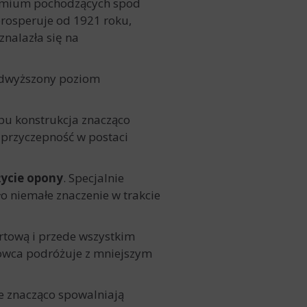
remium pochodzących spod
rosperuje od 1921 roku,
nalazła się na
odwyższony poziom
ypu konstrukcja znacząco
 przyczepność w postaci
ycie opony
. Specjalnie
o niemałe znaczenie w trakcie
rtową i przede wszystkim
erowca podróżuje z mniejszym
e znacząco spowalniają