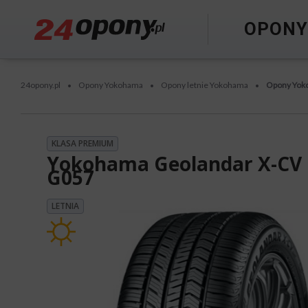
OPON
24opony.pl
Opony Yokohama
Opony letnie Yokohama
Opony Yok
•
•
•
KLASA PREMIUM
Yokohama Geolandar X-CV
G057
LETNIA