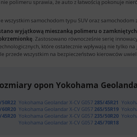
ie polimeru sprawia, że auto z łatwością pokonuje nieró
de wszystkim samochodom typu SUV oraz samochodom z 
stano wyjątkową mieszanką polimeru o zamkniętych
okrzemionkę
. Zastosowano równocześnie serię innowac
hnologicznych, które ostatecznie wpływają nie tylko na 
e przede wszystkim na bezpieczeństwo kierowców uwielb
rozmiary opon Yokohama Geolanda
/50R22
Yokohama Geolandar X-CV G057
285/45R21
Yokoh
/60R20
Yokohama Geolandar X-CV G057
265/55R19
Yokoh
/45R20
Yokohama Geolandar X-CV G057
235/50R20
Yokoh
Yokohama Geolandar X-CV G057
245/70R18