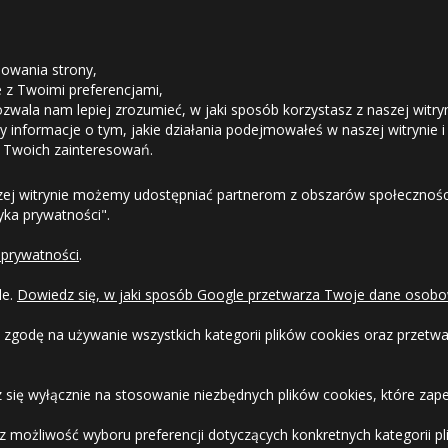
)
.2026
Duża ilość
STREFA KLIENTA
14.08
Średnia ilość
owania strony,
my
14.08 - 17.08
Mała ilość
ie z Twoimi preferencjami,
17.08
Średnia ilość
ozwala nam lepiej zrozumieć, w jaki sposób korzystasz z naszej witry
Odstąpienie od umowy
 informacje o tym, jakie działania podejmowałeś w naszej witrynie i
 Twoich zainteresowań.
Średnia ilość
Dostawa
zej witrynie możemy udostępniać partnerom z obszarów społeczności
tyka prywatności".
my
13.08 - 14.08
Średnia ilość
Duża ilość
Formy Płatności
 prywatności
.
Regulamin sklepu
my
13.08 - 14.08
Mała ilość
le.
Dowiedz się, w jaki sposób Google przetwarza Twoje dane osobo
Duża ilość
Dlaczego warto kupić w 24opony.pl
 zgodę na używanie wszystkich kategorii plików cookies oraz przet
Duża ilość
Konkursy i promocje
 się wyłącznie na stosowanie niezbędnych plików cookies, które zape
08
Mała ilość
 - 12.08
Duża ilość
Raty
 możliwość wyboru preferencji dotyczących konkretnych kategorii pli