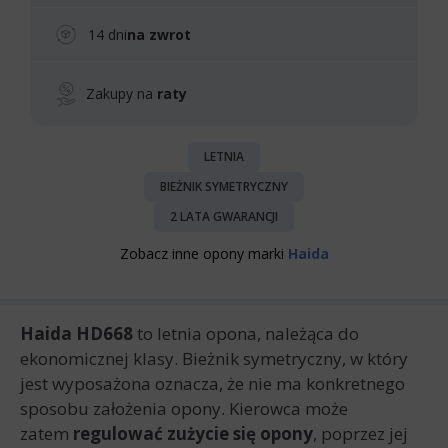
14 dni
na zwrot
Zakupy na
raty
LETNIA
BIEŻNIK SYMETRYCZNY
2 LATA GWARANCJI
Zobacz inne opony marki
Haida
Haida HD668
to letnia opona, należąca do
ekonomicznej klasy. Bieżnik symetryczny, w który
jest wyposażona oznacza, że nie ma konkretnego
sposobu założenia opony. Kierowca może
zatem
regulować zużycie się opony
, poprzez jej