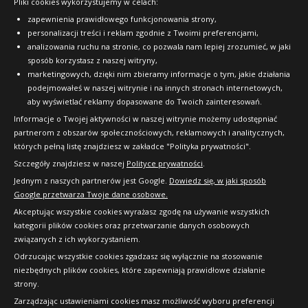
Pliki cookies wykorzystujemy w celach:
OFICJALNY PARTNER
zapewnienia prawidłowego funkcjonowania strony,
personalizacji treści i reklam zgodnie z Twoimi preferencjami,
analizowania ruchu na stronie, co pozwala nam lepiej zrozumieć, w jaki
sposób korzystasz z naszej witryny,
marketingowych, dzięki nim zbieramy informacje o tym, jakie działania
podejmowałeś w naszej witrynie i na innych stronach internetowych,
aby wyświetlać reklamy dopasowane do Twoich zainteresowań.
Informacje o Twojej aktywności w naszej witrynie możemy udostępniać
partnerom z obszarów społecznościowych, reklamowych i analitycznych,
których pełną listę znajdziesz w zakładce "Polityka prywatności".
Szczegóły znajdziesz w naszej
Polityce prywatności
.
Jednym z naszych partnerów jest Google.
Dowiedz się, w jaki sposób
Google przetwarza Twoje dane osobowe.
Akceptując wszystkie cookies wyrażasz zgodę na używanie wszystkich
kategorii plików cookies oraz przetwarzanie danych osobowych
związanych z ich wykorzystaniem.
Odrzucając wszystkie cookies zgadzasz się wyłącznie na stosowanie
niezbędnych plików cookies, które zapewniają prawidłowe działanie
strony.
Copyright © 2010-2026 24opony.pl. Wszelkie
Zarządzając ustawieniami cookies masz możliwość wyboru preferencji