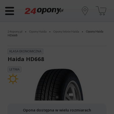
24opony.pl
Opony Haida
Opony letnie Haida
Opony Haida
•
•
•
HD668
KLASA EKONOMICZNA
Haida HD668
LETNIA
Opona dostępna w wielu rozmiarach