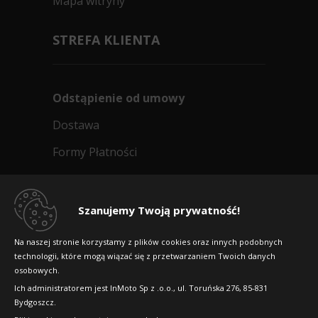
Mapa witryny
STREFA KLIENTA
Odstąpienie od umowy
Dostawa
Formy Płatności
Regulamin sklepu
Dlaczego warto kupić w 24opony.pl
Szanujemy Twoją prywatność!
Konkursy i promocje
Na naszej stronie korzystamy z plików cookies oraz innych podobnych
technologii, które mogą wiązać się z przetwarzaniem Twoich danych
Raty
osobowych.
FAQ
Ich administratorem jest InMoto Sp z .o.o., ul. Toruńska 276, 85-831
Bydgoszcz.