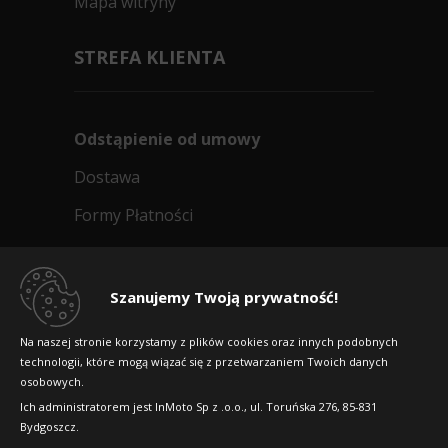
Mapa witryny
Yokohama GEOLANDAR
G900
STREFA KLIENTA
215/55R17 94 V
C
D
71dB
Data produkcji:
2025/2026, produkcja: Japonia
Odstąpienie od umowy
Doręczymy
13.08 - 14.08
Średnia ilość
Dostawa
458
Formy Płatności
zł/szt.
Regulamin sklepu
Kup
Dlaczego warto kupić w 24opony.pl
Szanujemy Twoją prywatność!
Konkursy i promocje
Na naszej stronie korzystamy z plików cookies oraz innych podobnych
technologii, które mogą wiązać się z przetwarzaniem Twoich danych
Raty
osobowych.
FAQ
Ich administratorem jest InMoto Sp z .o.o., ul. Toruńska 276, 85-831
Bydgoszcz.