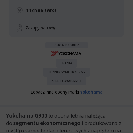
14 dni
na zwrot
Zakupy na
raty
OFICJALNY SKLEP
LETNIA
BIEŻNIK SYMETRYCZNY
5 LAT GWARANCJI
Zobacz inne opony marki
Yokohama
Yokohama G900
to opona letnia należąca
do
segmentu ekonomicznego
i produkowana z
myślą o samochodach terenowych z napędem na