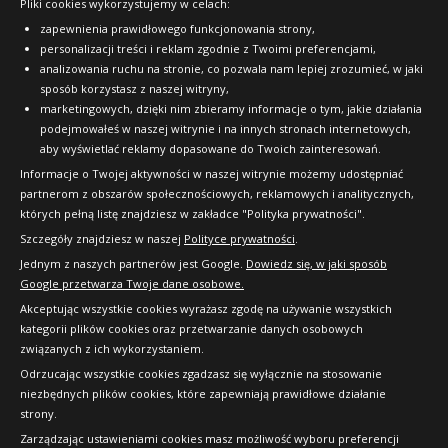
Pliki cookies wykorzystujemy w celach:
OFICJALNY PARTNER
zapewnienia prawidłowego funkcjonowania strony,
personalizacji treści i reklam zgodnie z Twoimi preferencjami,
analizowania ruchu na stronie, co pozwala nam lepiej zrozumieć, w jaki
sposób korzystasz z naszej witryny,
marketingowych, dzięki nim zbieramy informacje o tym, jakie działania
podejmowałeś w naszej witrynie i na innych stronach internetowych,
aby wyświetlać reklamy dopasowane do Twoich zainteresowań.
Informacje o Twojej aktywności w naszej witrynie możemy udostępniać
partnerom z obszarów społecznościowych, reklamowych i analitycznych,
których pełną listę znajdziesz w zakładce "Polityka prywatności".
Szczegóły znajdziesz w naszej
Polityce prywatności
.
Jednym z naszych partnerów jest Google.
Dowiedz się, w jaki sposób
Google przetwarza Twoje dane osobowe.
Akceptując wszystkie cookies wyrażasz zgodę na używanie wszystkich
kategorii plików cookies oraz przetwarzanie danych osobowych
związanych z ich wykorzystaniem.
Odrzucając wszystkie cookies zgadzasz się wyłącznie na stosowanie
niezbędnych plików cookies, które zapewniają prawidłowe działanie
strony.
Copyright © 2010-2026 24opony.pl. Wszelkie
Zarządzając ustawieniami cookies masz możliwość wyboru preferencji