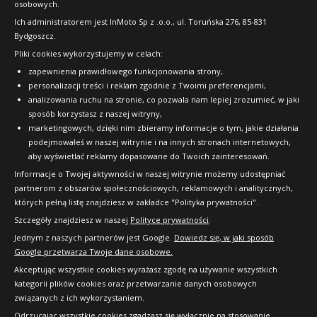
B
C
71dB
PRZEZNACZONE NA ŚNIEG (3PMSF)
osobowych.
FAQ
Data produkcji:
nie starsza niż 24 miesiące
Ich administratorem jest InMoto Sp z .o.o., ul. Toruńska 276, 85-831
B
C
71dB
Doręczymy
17.08 - 18.08
Średnia ilość
Bydgoszcz.
Data produkcji:
2025/2026
534
Pliki cookies wykorzystujemy w celach:
OFICJALNY PARTNER
Doręczymy
11.08.2026
Średnia ilość
zapewnienia prawidłowego funkcjonowania strony,
zł/szt.
511
personalizacji treści i reklam zgodnie z Twoimi preferencjami,
analizowania ruchu na stronie, co pozwala nam lepiej zrozumieć, w jaki
zł/szt.
Kup
sposób korzystasz z naszej witryny,
marketingowych, dzięki nim zbieramy informacje o tym, jakie działania
Kup
podejmowałeś w naszej witrynie i na innych stronach internetowych,
aby wyświetlać reklamy dopasowane do Twoich zainteresowań.
Informacje o Twojej aktywności w naszej witrynie możemy udostępniać
partnerom z obszarów społecznościowych, reklamowych i analitycznych,
Marshal CX11
których pełną listę znajdziesz w zakładce "Polityka prywatności".
195/65R16 104/102 T
Szczegóły znajdziesz w naszej
Polityce prywatności
.
Jednym z naszych partnerów jest Google.
Dowiedz się, w jaki sposób
CARGO (C)
Google przetwarza Twoje dane osobowe.
PRZEZNACZONE NA ŚNIEG (3PMSF)
Akceptując wszystkie cookies wyrażasz zgodę na używanie wszystkich
B
D
71dB
kategorii plików cookies oraz przetwarzanie danych osobowych
związanych z ich wykorzystaniem.
Data produkcji:
nie starsza niż 24 miesiące
Doręczymy
17.08 - 18.08
Duża ilość
Odrzucając wszystkie cookies zgadzasz się wyłącznie na stosowanie