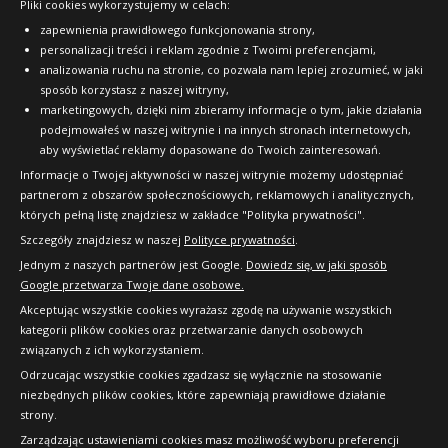
Pliki cookies wykorzystujemy w celach:
OFICJALNY PARTNER
Yokohama ADVAN Sport
WZMOCNIENIE (XL)
Doręczymy
14.08 - 17.08
Duża ilość
EV V108
zapewnienia prawidłowego funkcjonowania strony,
A
C
71dB
RANT OCHRONNY (FR)
581
personalizacji treści i reklam zgodnie z Twoimi preferencjami,
Data produkcji:
285/35R22 106 W
2025/2026, produkcja: Japonia
B
B
70dB
analizowania ruchu na stronie, co pozwala nam lepiej zrozumieć, w jaki
zł/szt.
WZMOCNIENIE (XL)
sposób korzystasz z naszej witryny,
Doręczymy
Data produkcji:
10.08.2026
2024, produkcja: Japonia
Duża ilość
marketingowych, dzięki nim zbieramy informacje o tym, jakie działania
Doręczymy
11.08.2026
Mała ilość
RANT OCHRONNY (FR)
708
Kup
podejmowałeś w naszej witrynie i na innych stronach internetowych,
857
A
B
71dB
aby wyświetlać reklamy dopasowane do Twoich zainteresowań.
zł/szt.
Data produkcji:
nie starsza niż 24 miesiące,
zł/szt.
Informacje o Twojej aktywności w naszej witrynie możemy udostępniać
produkcja: Japonia
partnerom z obszarów społecznościowych, reklamowych i analitycznych,
Kup
Doręczymy
17.08 - 18.08
Duża ilość
których pełną listę znajdziesz w zakładce "Polityka prywatności".
Yokohama ADVAN Sport
Kup
EV V108
1247
Szczegóły znajdziesz w naszej
Polityce prywatności
.
235/50R19 103 W
Jednym z naszych partnerów jest Google.
Dowiedz się, w jaki sposób
zł/szt.
Google przetwarza Twoje dane osobowe.
Yokohama ADVAN Sport
WZMOCNIENIE (XL)
Akceptując wszystkie cookies wyrażasz zgodę na używanie wszystkich
Yokohama ADVAN Sport
EV V108
RANT OCHRONNY (FR)
Kup
kategorii plików cookies oraz przetwarzanie danych osobowych
EV V108
235/35R20 92 Y
związanych z ich wykorzystaniem.
B
B
70dB
255/35R21 98 W
WZMOCNIENIE (XL)
Odrzucając wszystkie cookies zgadzasz się wyłącznie na stosowanie
Data produkcji:
2025/2026, produkcja: Japonia
WZMOCNIENIE (XL)
niezbędnych plików cookies, które zapewniają prawidłowe działanie
RANT OCHRONNY (FR)
RANT OCHRONNY (FR)
Doręczymy
11.08.2026
Mała ilość
strony.
A
C
70dB
Copyright © 2010-2026 24opony.pl. Wszelkie
Zarządzając ustawieniami cookies masz możliwość wyboru preferencji