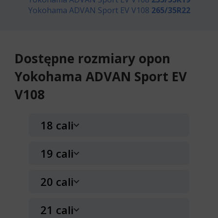
Yokohama ADVAN Sport EV V108
265/35R22
Dostępne rozmiary opon
Yokohama ADVAN Sport EV
V108
18 cali
19 cali
Yokohama ADVAN Sport
EV V108
20 cali
235/45R18 98 Y
Yokohama ADVAN Sport
EV V108
WZMOCNIENIE (XL)
21 cali
RANT OCHRONNY (FR)
225/55R19 103 Y
Yokohama ADVAN Sport