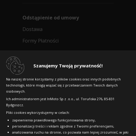
Odstąpienie od umowy
Dostawa
Formy Płatności
Regulamin sklepu
Dlaczego warto kupić w 24opony.pl
Szanujemy Twoją prywatność!
Konkursy i promocje
Na naszej stronie korzystamy z plików cookies oraz innych podobnych
technologii, które mogą wiązać się z przetwarzaniem Twoich danych
Raty
osobowych.
FAQ
Ich administratorem jest InMoto Sp z .o.o., ul. Toruńska 276, 85-831
Bydgoszcz.
Pliki cookies wykorzystujemy w celach:
OFICJALNY PARTNER
zapewnienia prawidłowego funkcjonowania strony,
personalizacji treści i reklam zgodnie z Twoimi preferencjami,
analizowania ruchu na stronie, co pozwala nam lepiej zrozumieć, w jaki