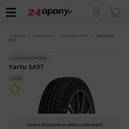
24opony.pl
Opony Yartu
Opony letnie Yartu
Opony Yartu
•
•
•
SA37
KLASA EKONOMICZNA
Yartu SA37
LETNIA
Opona dostępna w wielu rozmiarach