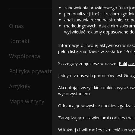
zapewnienia prawidłowego funkcjon
personalizacji treści i reklam zgodn
analizowania ruchu na stronie, co p
O nas
marketingowych, dzięki nim zbieramy
wyświetlać reklamy dopasowane do
Kontakt
Informacje o Twojej aktywności w nas
pełną listę znajdziesz w zakładce "Poli
Współpraca
Szczegóły znajdziesz w naszej
Polityce
Polityka prywatności
Jednym z naszych partnerów jest Goog
Artykuły
Akceptując wszystkie cookies wyrażasz
wykorzystaniem.
Mapa witryny
Odrzucając wszystkie cookies zgadzasz
Zarządzając ustawieniami cookies masz
W każdej chwili możesz zmienić lub wy