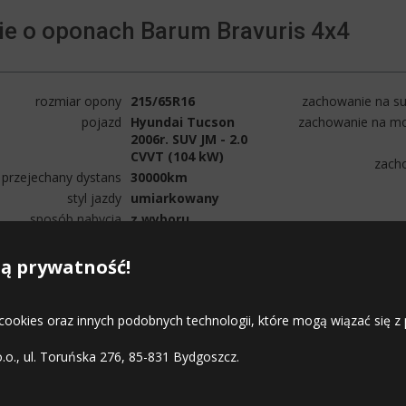
ie o oponach Barum Bravuris 4x4
rozmiar opony
215/65R16
zachowanie na su
pojazd
Hyundai Tucson
zachowanie na mo
2006r. SUV JM - 2.0
CVVT (104 kW)
zach
przejechany dystans
30000km
styl jazdy
umiarkowany
sposób nabycia
z wyboru
miejsce użytkowania
w mieście i poza
miastem
ą prywatność!
 cookies oraz innych podobnych technologii, które mogą wiązać się
o.o., ul. Toruńska 276, 85-831 Bydgoszcz.
STREFA KLIENTA