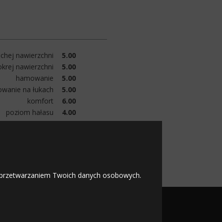
chej nawierzchni
5.00
krej nawierzchni
5.00
hamowanie
5.00
owanie na łukach
5.00
komfort
6.00
poziom hałasu
4.00
wygląd
5.00
opory toczenia
4.00
zużycie
4.00
 z przetwarzaniem Twoich danych osobowych.
OFICJALNY PARTNER