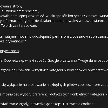
owania strony,
ie z Twoimi preferencjami,
ozwala nam lepiej zrozumieć, w jaki sposób korzystasz z naszej witry
Odstąpienie od umowy
 informacje o tym, jakie działania podejmowałeś w naszej witrynie i
 Twoich zainteresowań.
Dostawa
zej witrynie możemy udostępniać partnerom z obszarów społeczności
tyka prywatności".
Formy Płatności
 prywatności
.
Regulamin sklepu
le.
Dowiedz się, w jaki sposób Google przetwarza Twoje dane osobo
Dlaczego warto kupić w 24opony.pl
 zgodę na używanie wszystkich kategorii plików cookies oraz przet
Konkursy i promocje
 się wyłącznie na stosowanie niezbędnych plików cookies, które zape
Raty
 możliwość wyboru preferencji dotyczących konkretnych kategorii pli
cofać swoje zgody, odwiedzając sekcję "Ustawienia cookies".
FAQ