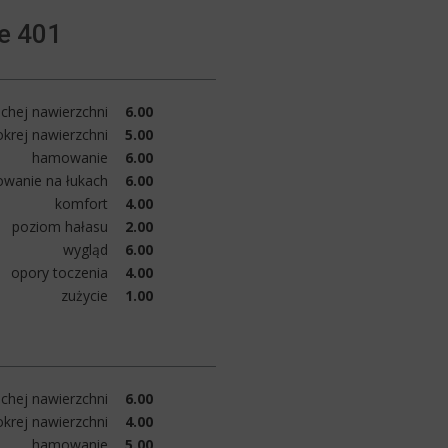
e 401
chej nawierzchni
6.00
krej nawierzchni
5.00
hamowanie
6.00
owanie na łukach
6.00
komfort
4.00
poziom hałasu
2.00
wygląd
6.00
opory toczenia
4.00
zużycie
1.00
chej nawierzchni
6.00
krej nawierzchni
4.00
hamowanie
5.00