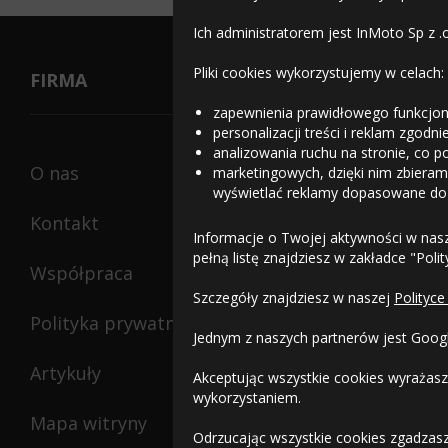
Ich administratorem jest InMoto Sp z .
Pliki cookies wykorzystujemy w celach:
FIRMA
zapewnienia prawidłowego funkcjon
personalizacji treści i reklam zgodn
analizowania ruchu na stronie, co p
O nas
marketingowych, dzięki nim zbieramy
wyświetlać reklamy dopasowane do
Kontakt
Informacje o Twojej aktywności w nas
pełną listę znajdziesz w zakładce "Poli
Współpraca
Szczegóły znajdziesz w naszej
Polityce
Polityka prywatności
Jednym z naszych partnerów jest Goog
Artykuły
Akceptując wszystkie cookies wyrażasz
wykorzystaniem.
Mapa witryny
Odrzucając wszystkie cookies zgadzasz