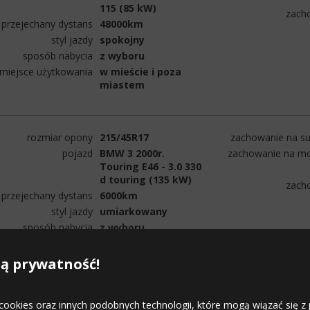
115 (85 kW)
zach
przejechany dystans
48000km
styl jazdy
spokojny
sposób nabycia
z wyboru
miejsce użytkowania
w mieście i poza
miastem
rozmiar opony
215/45R17
zachowanie na su
pojazd
BMW 3 2000r.
zachowanie na mo
Touring E46 - 3.0 330
d touring (135 kW)
zach
przejechany dystans
6000km
styl jazdy
umiarkowany
sposób nabycia
z wyboru
miejsce użytkowania
w mieście i poza
miastem
ą prywatność!
 cookies oraz innych podobnych technologii, które mogą wiązać się