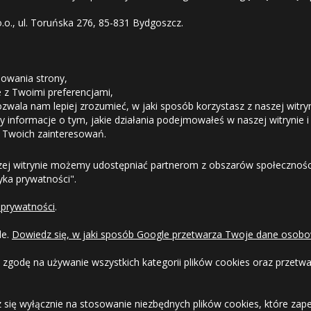
o.o., ul. Toruńska 276, 85-831 Bydgoszcz.
STREFA KLIENTA
owania strony,
ie z Twoimi preferencjami,
ozwala nam lepiej zrozumieć, w jaki sposób korzystasz z naszej witry
Odstąpienie od umowy
 informacje o tym, jakie działania podejmowałeś w naszej witrynie i
 Twoich zainteresowań.
Dostawa
zej witrynie możemy udostępniać partnerom z obszarów społeczności
tyka prywatności".
Formy Płatności
 prywatności
.
Regulamin sklepu
le.
Dowiedz się, w jaki sposób Google przetwarza Twoje dane osobo
Dlaczego warto kupić w 24opony.pl
 zgodę na używanie wszystkich kategorii plików cookies oraz przet
Konkursy i promocje
 się wyłącznie na stosowanie niezbędnych plików cookies, które zape