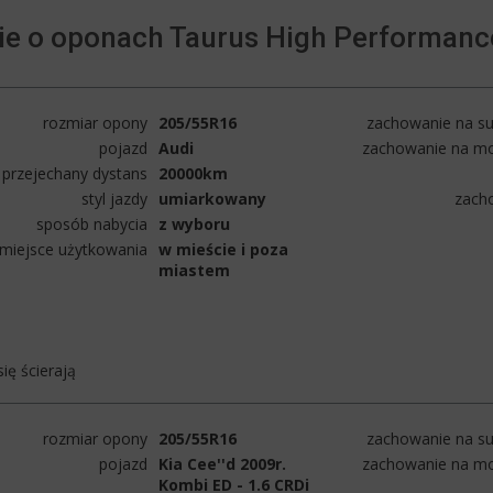
ie o oponach Taurus High Performanc
rozmiar opony
205/55R16
zachowanie na su
pojazd
Audi
zachowanie na mo
przejechany dystans
20000km
styl jazdy
umiarkowany
zach
sposób nabycia
z wyboru
miejsce użytkowania
w mieście i poza
miastem
ię ścierają
rozmiar opony
205/55R16
zachowanie na su
pojazd
Kia Cee''d 2009r.
zachowanie na mo
Kombi ED - 1.6 CRDi