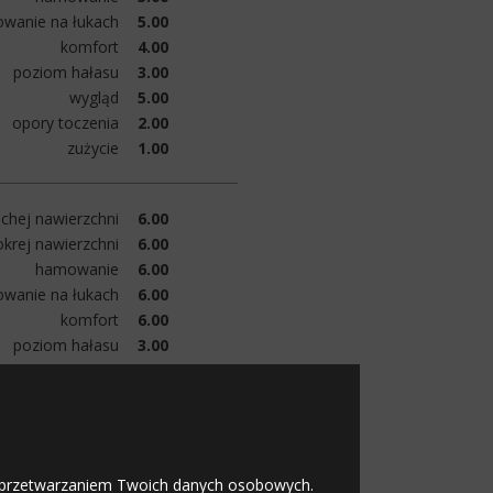
owanie na łukach
5.00
komfort
4.00
poziom hałasu
3.00
wygląd
5.00
opory toczenia
2.00
zużycie
1.00
chej nawierzchni
6.00
krej nawierzchni
6.00
hamowanie
6.00
owanie na łukach
6.00
komfort
6.00
poziom hałasu
3.00
wygląd
6.00
opory toczenia
6.00
zużycie
6.00
 z przetwarzaniem Twoich danych osobowych.