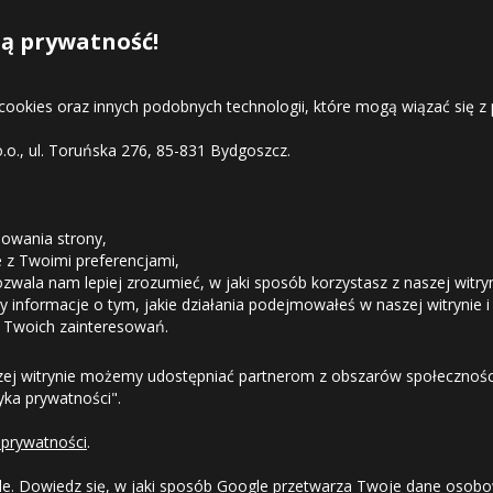
ą prywatność!
 cookies oraz innych podobnych technologii, które mogą wiązać się
o.o., ul. Toruńska 276, 85-831 Bydgoszcz.
STREFA KLIENTA
owania strony,
ie z Twoimi preferencjami,
ozwala nam lepiej zrozumieć, w jaki sposób korzystasz z naszej witry
Odstąpienie od umowy
 informacje o tym, jakie działania podejmowałeś w naszej witrynie i
 Twoich zainteresowań.
Dostawa
zej witrynie możemy udostępniać partnerom z obszarów społeczności
tyka prywatności".
Formy Płatności
 prywatności
.
Regulamin sklepu
le.
Dowiedz się, w jaki sposób Google przetwarza Twoje dane osobo