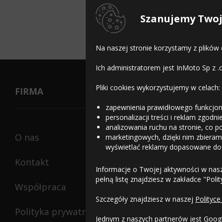
Szanujemy Twoj
Komentarz:
Rewelacyjne!
Na naszej stronie korzystamy z plików
Ich administratorem jest InMoto Sp z .
Pliki cookies wykorzystujemy w celach:
FIRMA
zapewnienia prawidłowego funkcjon
personalizacji treści i reklam zgodn
analizowania ruchu na stronie, co p
O nas
marketingowych, dzięki nim zbieramy
wyświetlać reklamy dopasowane do
Kontakt
Informacje o Twojej aktywności w nas
pełną listę znajdziesz w zakładce "Poli
Współpraca
Szczegóły znajdziesz w naszej
Polityce
Polityka prywatności
Jednym z naszych partnerów jest Goog