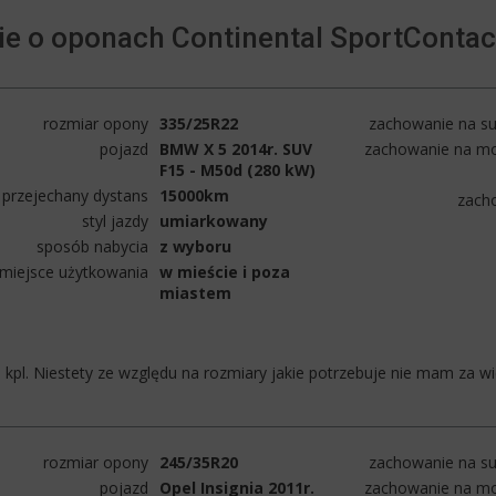
e o oponach Continental SportContac
rozmiar opony
335/25R22
zachowanie na su
pojazd
BMW X 5 2014r. SUV
zachowanie na mo
F15 - M50d (280 kW)
przejechany dystans
15000km
zach
styl jazdy
umiarkowany
sposób nabycia
z wyboru
miejsce użytkowania
w mieście i poza
miastem
ki kpl. Niestety ze względu na rozmiary jakie potrzebuje nie mam za w
rozmiar opony
245/35R20
zachowanie na su
pojazd
Opel Insignia 2011r.
zachowanie na mo