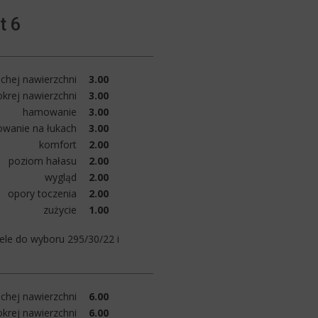
t 6
chej nawierzchni
3.00
krej nawierzchni
3.00
hamowanie
3.00
owanie na łukach
3.00
komfort
2.00
poziom hałasu
2.00
wygląd
2.00
opory toczenia
2.00
zużycie
1.00
iele do wyboru 295/30/22 i
chej nawierzchni
6.00
krej nawierzchni
6.00