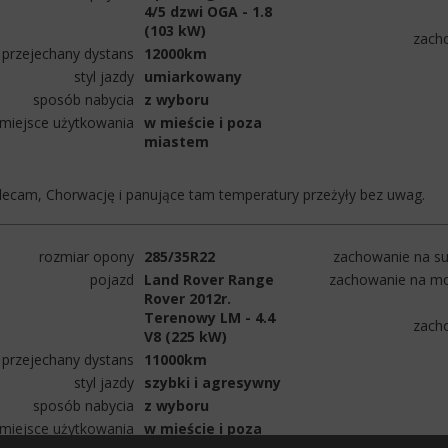
4/5 dzwi OGA - 1.8
(103 kW)
zach
przejechany dystans
12000km
styl jazdy
umiarkowany
sposób nabycia
z wyboru
miejsce użytkowania
w mieście i poza
miastem
lecam, Chorwację i panujące tam temperatury przeżyły bez uwag.
rozmiar opony
285/35R22
zachowanie na su
pojazd
Land Rover Range
zachowanie na mo
Rover 2012r.
Terenowy LM - 4.4
zach
V8 (225 kW)
przejechany dystans
11000km
styl jazdy
szybki i agresywny
sposób nabycia
z wyboru
miejsce użytkowania
w mieście i poza
miastem