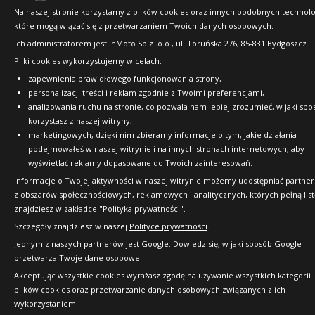
Na naszej stronie korzystamy z plików cookies oraz innych podobnych technolog
które mogą wiązać się z przetwarzaniem Twoich danych osobowych.
Ich administratorem jest InMoto Sp z .o.o., ul. Toruńska 276, 85-831 Bydgoszcz.
Pliki cookies wykorzystujemy w celach:
zapewnienia prawidłowego funkcjonowania strony,
personalizacji treści i reklam zgodnie z Twoimi preferencjami,
analizowania ruchu na stronie, co pozwala nam lepiej zrozumieć, w jaki spo
korzystasz z naszej witryny,
marketingowych, dzięki nim zbieramy informacje o tym, jakie działania
podejmowałeś w naszej witrynie i na innych stronach internetowych, aby
wyświetlać reklamy dopasowane do Twoich zainteresowań.
Informacje o Twojej aktywności w naszej witrynie możemy udostępniać partne
z obszarów społecznościowych, reklamowych i analitycznych, których pełną list
znajdziesz w zakładce "Polityka prywatności".
Szczegóły znajdziesz w naszej
Polityce prywatności
.
Jednym z naszych partnerów jest Google.
Dowiedz się, w jaki sposób Google
przetwarza Twoje dane osobowe.
Akceptując wszystkie cookies wyrażasz zgodę na używanie wszystkich kategorii
plików cookies oraz przetwarzanie danych osobowych związanych z ich
wykorzystaniem.