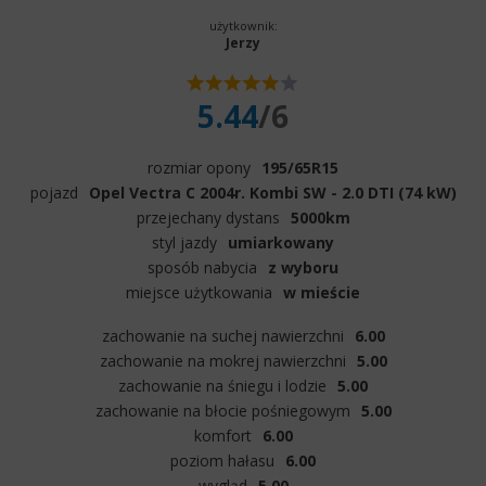
użytkownik:
Jerzy
5.44
/6
rozmiar opony
195/65R15
pojazd
Opel Vectra C 2004r. Kombi SW - 2.0 DTI (74 kW)
przejechany dystans
5000km
styl jazdy
umiarkowany
sposób nabycia
z wyboru
miejsce użytkowania
w mieście
zachowanie na suchej nawierzchni
6.00
zachowanie na mokrej nawierzchni
5.00
zachowanie na śniegu i lodzie
5.00
zachowanie na błocie pośniegowym
5.00
komfort
6.00
poziom hałasu
6.00
wygląd
5.00