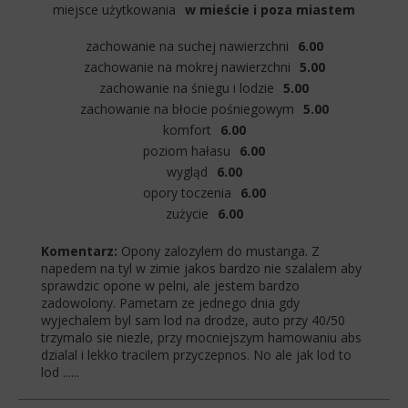
miejsce użytkowania
w mieście i poza miastem
zachowanie na suchej nawierzchni
6.00
zachowanie na mokrej nawierzchni
5.00
zachowanie na śniegu i lodzie
5.00
zachowanie na błocie pośniegowym
5.00
komfort
6.00
poziom hałasu
6.00
wygląd
6.00
opory toczenia
6.00
zużycie
6.00
Komentarz:
Opony zalozylem do mustanga. Z
napedem na tyl w zimie jakos bardzo nie szalalem aby
sprawdzic opone w pelni, ale jestem bardzo
zadowolony. Pametam ze jednego dnia gdy
wyjechalem byl sam lod na drodze, auto przy 40/50
trzymalo sie niezle, przy mocniejszym hamowaniu abs
dzialal i lekko tracilem przyczepnos. No ale jak lod to
lod ......