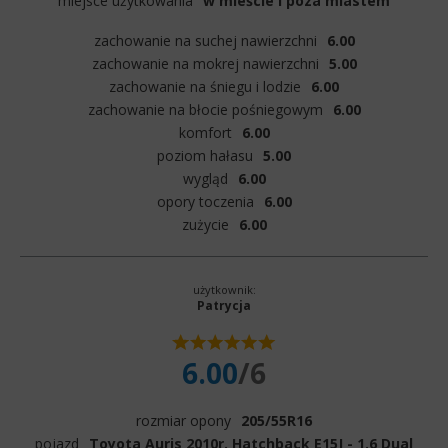
miejsce użytkowania
w mieście i poza miastem
zachowanie na suchej nawierzchni
6.00
zachowanie na mokrej nawierzchni
5.00
zachowanie na śniegu i lodzie
6.00
zachowanie na błocie pośniegowym
6.00
komfort
6.00
poziom hałasu
5.00
wygląd
6.00
opory toczenia
6.00
zużycie
6.00
użytkownik:
Patrycja
6.00
/6
rozmiar opony
205/55R16
pojazd
Toyota Auris 2010r. Hatchback E15J - 1.6 Dual