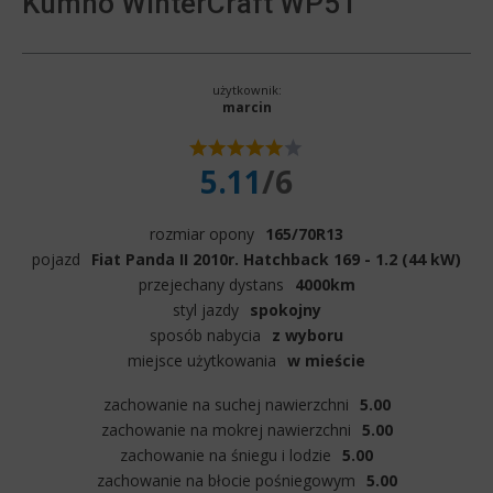
Kumho WinterCraft WP51
użytkownik:
marcin
5.11
/6
rozmiar opony
165/70R13
pojazd
Fiat Panda II 2010r. Hatchback 169 - 1.2 (44 kW)
przejechany dystans
4000km
styl jazdy
spokojny
sposób nabycia
z wyboru
miejsce użytkowania
w mieście
zachowanie na suchej nawierzchni
5.00
zachowanie na mokrej nawierzchni
5.00
zachowanie na śniegu i lodzie
5.00
zachowanie na błocie pośniegowym
5.00