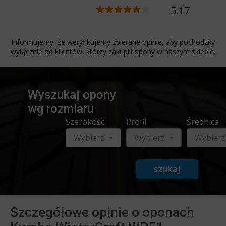
5.17
Informujemy, że weryfikujemy zbierane opinie, aby pochodziły
wyłącznie od klientów, którzy zakupili opony w naszym sklepie.
Wyszukaj opony
wg rozmiaru
Szerokość
Profil
Średnica
Wybierz
Wybierz
Wybierz
szukaj
Szczegółowe opinie o oponach