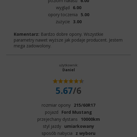
poziom hałasu
6.00
wygląd
6.00
opory toczenia
5.00
zużycie
3.00
Komentarz:
Bardzo dobre opony. Wszystkie
parametry nawet wyższe jak podaje producent. Jestem
mega zadowolony.
użytkownik:
Daniel
5.67
/6
rozmiar opony
215/60R17
pojazd
Ford Mustang
przejechany dystans
10000km
styl jazdy
umiarkowany
sposób nabycia
z wyboru