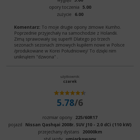
opory toczenia
5.00
zużycie
6.00
Komentarz:
To moje drugie opony zimowe Kumho.
Poprzednie przyjechały na samochodzie z Holandii.
Zimą sprawowały się super!!! Dlatego po trzech
sezonach sezonach zimowych kupiłem nowe w Polsce
/produkowane w Korei Południowej/ To dzięki nim
uniknąłem "dzwona" .
użytkownik:
czarek
5.78
/6
rozmiar opony
225/60R17
pojazd
Nissan Qashqai 2008r. SUV J10 - 2.0 dCi (110 kW)
przejechany dystans
20000km
styl jazdy
umiarkowany