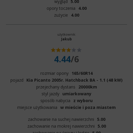
wygląd
5.00
opory toczenia
4.00
zużycie
4.00
użytkownik:
Jakub
4.44
/6
rozmiar opony
165/60R14
pojazd
Kia Picanto 2005r. Hatchback BA - 1.1 (48 kW)
przejechany dystans
20000km
styl jazdy
umiarkowany
sposób nabycia
z wyboru
miejsce użytkowania
w mieście i poza miastem
zachowanie na suchej nawierzchni
5.00
zachowanie na mokrej nawierzchni
5.00
zachowanie na śniegu i lodzie
5.00