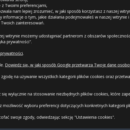
ie z Twoimi preferencjami,
ozwala nam lepiej zrozumieć, w jaki sposób korzystasz z naszej witry
Odstąpienie od umowy
 informacje o tym, jakie działania podejmowałeś w naszej witrynie i
 Twoich zainteresowań.
Dostawa
zej witrynie możemy udostępniać partnerom z obszarów społeczności
tyka prywatności".
Formy Płatności
 prywatności
.
Regulamin sklepu
le.
Dowiedz się, w jaki sposób Google przetwarza Twoje dane osobo
Dlaczego warto kupić w 24opony.pl
 zgodę na używanie wszystkich kategorii plików cookies oraz przet
Konkursy i promocje
 się wyłącznie na stosowanie niezbędnych plików cookies, które zape
Raty
 możliwość wyboru preferencji dotyczących konkretnych kategorii pli
cofać swoje zgody, odwiedzając sekcję "Ustawienia cookies".
FAQ