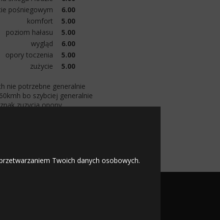
cie pośniegowym
6.00
komfort
5.00
poziom hałasu
5.00
wygląd
6.00
opory toczenia
5.00
zużycie
5.00
h nie potrzebne generalnie
60kmh bo szybciej generalnie
oznak zuzycia opony.
lepsza niz michelin za 1500zl
roku wymienic na nowe i miec
 z przetwarzaniem Twoich danych osobowych.
OFICJALNY PARTNER