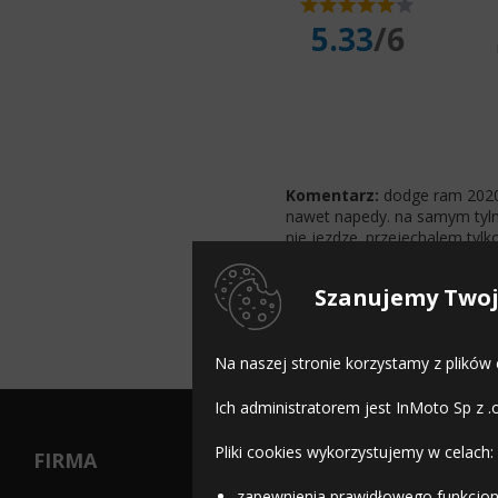
5.33
/6
Komentarz:
dodge ram 2020r
nawet napedy. na samym tylni
nie jezdze. przejechalem tyl
micheliny i cala reszta drog
a nawet jak sie cos bedzie z
Szanujemy Twoj
swierze oponki co roku. ja p
Na naszej stronie korzystamy z plików
Ich administratorem jest InMoto Sp z .
Pliki cookies wykorzystujemy w celach:
FIRMA
zapewnienia prawidłowego funkcjon