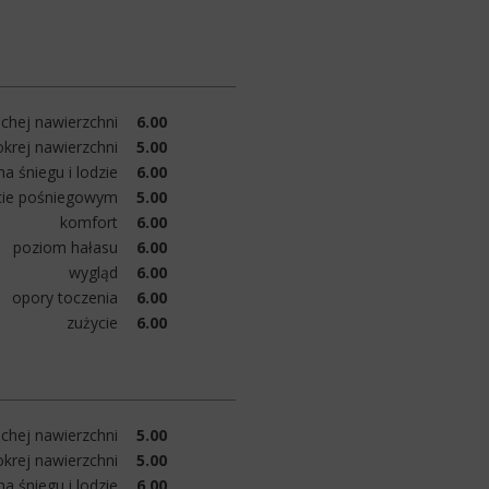
chej nawierzchni
6.00
krej nawierzchni
5.00
a śniegu i lodzie
6.00
cie pośniegowym
5.00
komfort
6.00
poziom hałasu
6.00
wygląd
6.00
opory toczenia
6.00
zużycie
6.00
chej nawierzchni
5.00
krej nawierzchni
5.00
a śniegu i lodzie
6.00