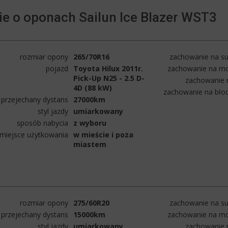
e o oponach Sailun Ice Blazer WST3
rozmiar opony
265/70R16
zachowanie na su
pojazd
Toyota Hilux 2011r.
zachowanie na mo
Pick-Up N25 - 2.5 D-
zachowanie n
4D (88 kW)
zachowanie na bło
przejechany dystans
27000km
styl jazdy
umiarkowany
sposób nabycia
z wyboru
miejsce użytkowania
w mieście i poza
miastem
rozmiar opony
275/60R20
zachowanie na su
przejechany dystans
15000km
zachowanie na mo
styl jazdy
umiarkowany
zachowanie n