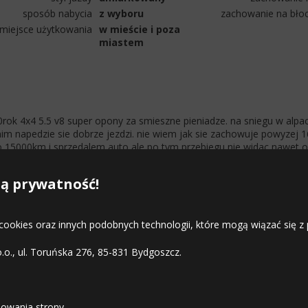
sposób nabycia
z wyboru
zachowanie na bło
miejsce użytkowania
w mieście i poza
miastem
ok 4x4 5.5 v8 super opony za smieszne pieniadze. na sniegu w alpac
m napedzie sie dobrze jezdzi. nie wiem jak sie zachowuje powyzej 1
ko 15000km i sprzedalem auto ale po tym przebiegu nie widac nawet 
ich opon musza sie pochowac pod dywan. opona za 500zl dla mnie jest 
 tymi oponami dzialo po przejechaniu 50.000km to mozna smialo co 
ą prywatność!
olecam
 cookies oraz innych podobnych technologii, które mogą wiązać się
o.o., ul. Toruńska 276, 85-831 Bydgoszcz.
STREFA KLIENTA
owania strony,