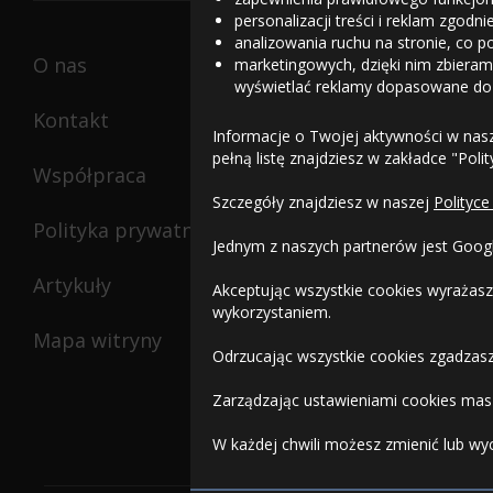
personalizacji treści i reklam zgodn
analizowania ruchu na stronie, co p
O nas
marketingowych, dzięki nim zbieramy
wyświetlać reklamy dopasowane do
Kontakt
Informacje o Twojej aktywności w nas
pełną listę znajdziesz w zakładce "Poli
Współpraca
Szczegóły znajdziesz w naszej
Polityce
Polityka prywatności
Jednym z naszych partnerów jest Goog
Artykuły
Akceptując wszystkie cookies wyrażasz
wykorzystaniem.
Mapa witryny
Odrzucając wszystkie cookies zgadzasz
Zarządzając ustawieniami cookies masz
W każdej chwili możesz zmienić lub wy