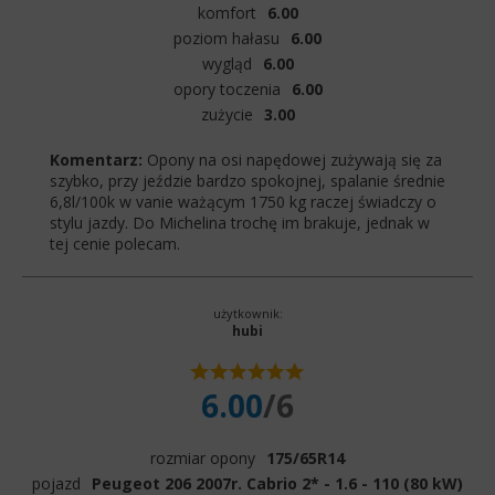
komfort
6.00
poziom hałasu
6.00
wygląd
6.00
opory toczenia
6.00
zużycie
3.00
Komentarz:
Opony na osi napędowej zużywają się za
szybko, przy jeździe bardzo spokojnej, spalanie średnie
6,8l/100k w vanie ważącym 1750 kg raczej świadczy o
stylu jazdy. Do Michelina trochę im brakuje, jednak w
tej cenie polecam.
użytkownik:
hubi
6.00
/6
rozmiar opony
175/65R14
pojazd
Peugeot 206 2007r. Cabrio 2* - 1.6 - 110 (80 kW)