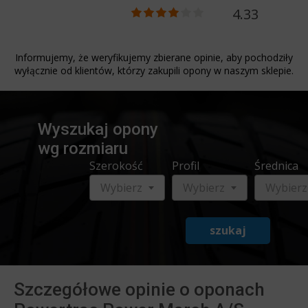
4.33
Informujemy, że weryfikujemy zbierane opinie, aby pochodziły
wyłącznie od klientów, którzy zakupili opony w naszym sklepie.
Wyszukaj opony
wg rozmiaru
Szerokość
Profil
Średnica
Wybierz
Wybierz
Wybierz
szukaj
Szczegółowe opinie o oponach