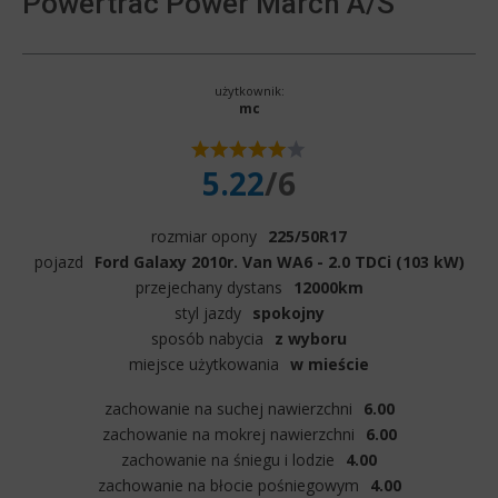
Powertrac Power March A/S
użytkownik:
mc
5.22
/6
rozmiar opony
225/50R17
pojazd
Ford Galaxy 2010r. Van WA6 - 2.0 TDCi (103 kW)
przejechany dystans
12000km
styl jazdy
spokojny
sposób nabycia
z wyboru
miejsce użytkowania
w mieście
zachowanie na suchej nawierzchni
6.00
zachowanie na mokrej nawierzchni
6.00
zachowanie na śniegu i lodzie
4.00
zachowanie na błocie pośniegowym
4.00