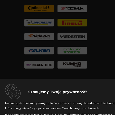
Copyright © 2010-2026 24opony.pl. Wszelkie
Szanujemy Twoją prywatność!
prawa zastrzeżone.
Na naszej stronie korzystamy z plików cookies oraz innych podobnych technolog
które mogą wiązać się z przetwarzaniem Twoich danych osobowych.
Ich administratorem jest InMoto Sp z .o.o., ul. Toruńska 276, 85-831 Bydgoszcz.