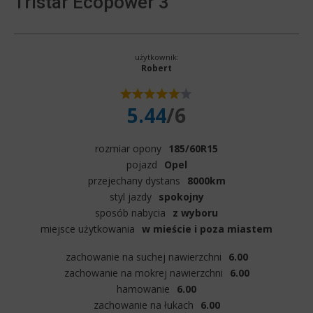
Tristar Ecopower 3
użytkownik:
Robert
5.44
/6
rozmiar opony
185/60R15
pojazd
Opel
przejechany dystans
8000km
styl jazdy
spokojny
sposób nabycia
z wyboru
miejsce użytkowania
w mieście i poza miastem
zachowanie na suchej nawierzchni
6.00
zachowanie na mokrej nawierzchni
6.00
hamowanie
6.00
zachowanie na łukach
6.00