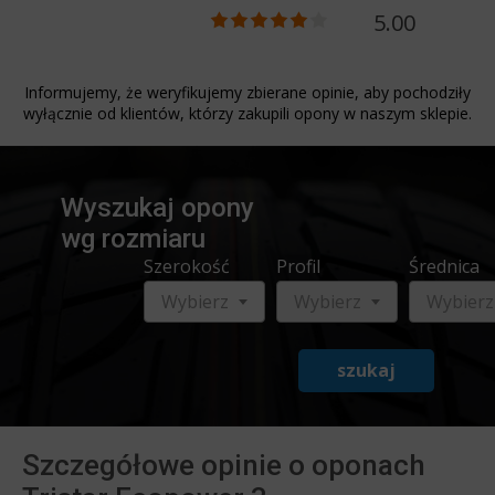
5.00
Informujemy, że weryfikujemy zbierane opinie, aby pochodziły
wyłącznie od klientów, którzy zakupili opony w naszym sklepie.
Wyszukaj opony
wg rozmiaru
Szerokość
Profil
Średnica
Wybierz
Wybierz
Wybierz
szukaj
Szczegółowe opinie o oponach