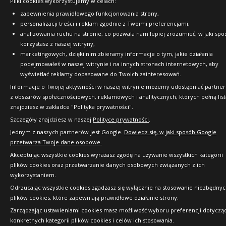
Pliki cookies wykorzystujemy w celach:
Copyright © 2010-2026 24opony.pl. Wszelkie
zapewnienia prawidłowego funkcjonowania strony,
prawa zastrzeżone.
personalizacji treści i reklam zgodnie z Twoimi preferencjami,
analizowania ruchu na stronie, co pozwala nam lepiej zrozumieć, w jaki spo
korzystasz z naszej witryny,
marketingowych, dzięki nim zbieramy informacje o tym, jakie działania
podejmowałeś w naszej witrynie i na innych stronach internetowych, aby
wyświetlać reklamy dopasowane do Twoich zainteresowań.
Informacje o Twojej aktywności w naszej witrynie możemy udostępniać partne
z obszarów społecznościowych, reklamowych i analitycznych, których pełną list
znajdziesz w zakładce "Polityka prywatności".
Szczegóły znajdziesz w naszej
Polityce prywatności
.
Jednym z naszych partnerów jest Google.
Dowiedz się, w jaki sposób Google
przetwarza Twoje dane osobowe.
Akceptując wszystkie cookies wyrażasz zgodę na używanie wszystkich kategorii
plików cookies oraz przetwarzanie danych osobowych związanych z ich
wykorzystaniem.
Odrzucając wszystkie cookies zgadzasz się wyłącznie na stosowanie niezbędny
plików cookies, które zapewniają prawidłowe działanie strony.
Zarządzając ustawieniami cookies masz możliwość wyboru preferencji dotyczą
konkretnych kategorii plików cookies i celów ich stosowania.