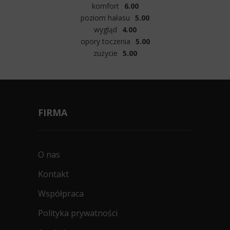
komfort
6.00
poziom hałasu
5.00
wygląd
4.00
opory toczenia
5.00
zużycie
5.00
FIRMA
O nas
Kontakt
Współpraca
Polityka prywatności