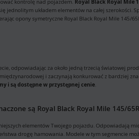
hować kontrolę nad pojazdem.
Royal Black Royal Mile 
 się jednolitym układem elementów na całej szerokości. Sp
ierając opony symetryczne Royal Black Royal Mile 145/6
e, odpowiadając za około jedną trzecią światowej produk
nie międzynarodowej i zaczynają konkurować z bardziej z
my i są dostępne w przystępnej cenie
.
naczone są Royal Black Royal Mile 145/65
niejszych elementów Twojego pojazdu. Odpowiadają mię
eczeństwa drogę hamowania. Modele w tym segmencie moż