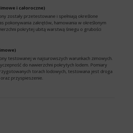
zimowe i całoroczne)
ony zostały przetestowane i spełniają określone
zas pokonywania zakrętów, hamowania w określonym
ierzchni pokrytej ubitą warstwą śniegu o grubości
zimowe)
opony testowanej w najsurowszych warunkach zimowych.
yczepność do nawierzchni pokrytych lodem. Pomiary
rzygotowanych torach lodowych, testowana jest droga
oraz przyspieszenie.