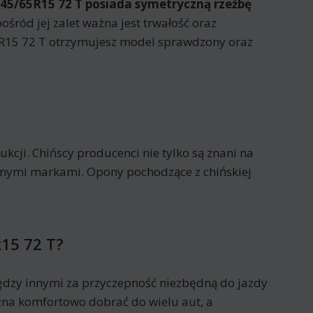
145/65R15 72 T posiada
symetryczną rzeźbę
ośród jej zalet ważna jest trwałość oraz
5R15 72 T otrzymujesz model sprawdzony oraz
cji. Chińscy producenci nie tylko są znani na
nanymi markami. Opony pochodzące z chińskiej
R15 72 T?
dzy innymi za przyczepność niezbędną do jazdy
na komfortowo dobrać do wielu aut, a