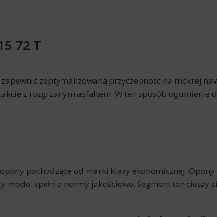
15 72 T
y zapewnić zoptymalizowaną przyczepność na mokrej nawi
akcie z rozgrzanym asfaltem. W ten sposób ogumienie du
o opony pochodzące od marki klasy ekonomicznej. Opony
y model spełnia normy jakościowe. Segment ten cieszy 