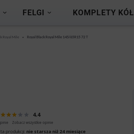
Y
FELGI
KOMPLETY KÓŁ
ck Royal Mile
Royal Black Royal Mile 145/65R15 72 T
•
4.4
pinie
Zobacz wszystkie opinie
ta produkcji:
nie starsza niż 24 miesiące