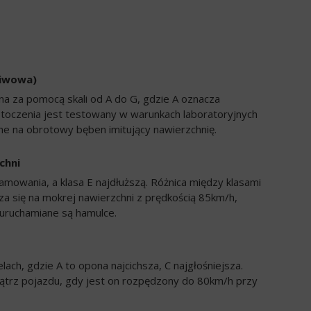
liwowa)
a za pomocą skali od A do G, gdzie A oznacza
 toczenia jest testowany w warunkach laboratoryjnych
e na obrotowy bęben imitujący nawierzchnię.
chni
amowania, a klasa E najdłuższą. Różnica między klasami
a się na mokrej nawierzchni z prędkością 85km/h,
uruchamiane są hamulce.
ch, gdzie A to opona najcichsza, C najgłośniejsza.
trz pojazdu, gdy jest on rozpędzony do 80km/h przy