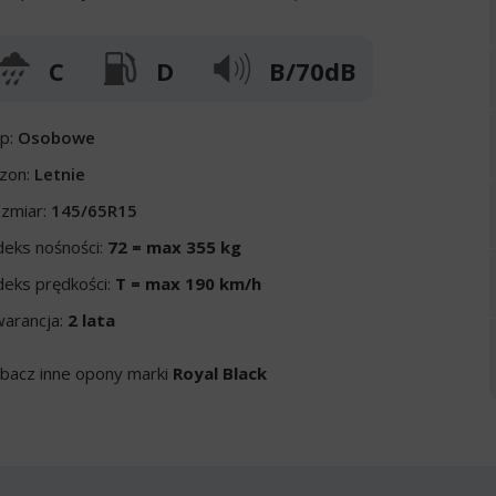
C
D
B/70dB
p:
Osobowe
zon:
Letnie
zmiar:
145/65R15
deks nośności:
72 = max 355 kg
deks prędkości:
T = max 190 km/h
arancja:
2 lata
bacz inne opony marki
Royal Black