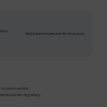
enia.
Błąd pobierania gwarancji dla danej opony.
y są niedozwolone.
kodzenia lub degradacji.