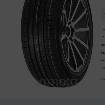
Ty
Se
Ro
In
In
Gw
Zo