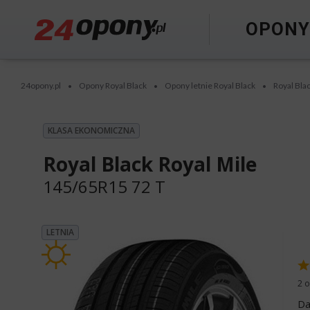
OPON
24opony.pl
Opony Royal Black
Opony letnie Royal Black
Royal Bla
•
•
•
KLASA EKONOMICZNA
Royal Black Royal Mile
145/65R15 72 T
LETNIA
2 o
Da