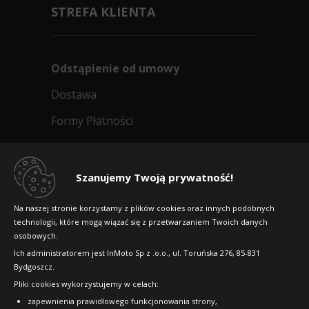
STREFA KLIENTA
Odstąpienie od umowy
Dostawa
Formy Płatności
Regulamin sklepu
Dlaczego warto kupić w 24opony.pl
Szanujemy Twoją prywatność!
Konkursy i promocje
Na naszej stronie korzystamy z plików cookies oraz innych podobnych
technologii, które mogą wiązać się z przetwarzaniem Twoich danych
Raty
osobowych.
FAQ
Ich administratorem jest InMoto Sp z .o.o., ul. Toruńska 276, 85-831
Bydgoszcz.
Pliki cookies wykorzystujemy w celach:
OFICJALNY PARTNER
zapewnienia prawidłowego funkcjonowania strony,