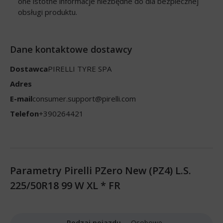
one istotne informacje niezbędne do dla bezpiecznej
obsługi produktu.
Dane kontaktowe dostawcy
Dostawca
PIRELLI TYRE SPA
Adres
E-mail
consumer.support@pirelli.com
Telefon
+390264421
Parametry Pirelli PZero New (PZ4) L.S.
225/50R18 99 W XL * FR
Rodzaj pojazdu
Osobowe