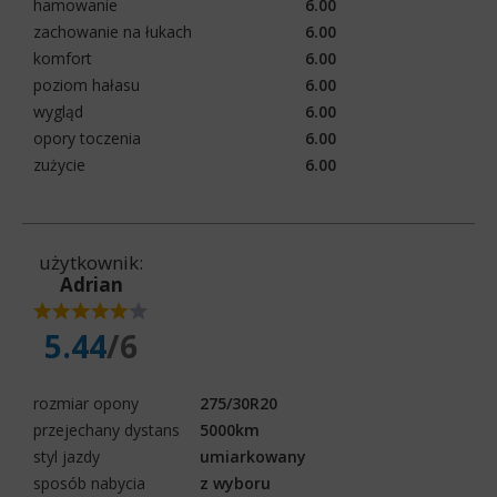
hamowanie
6.00
zachowanie na łukach
6.00
komfort
6.00
poziom hałasu
6.00
wygląd
6.00
opory toczenia
6.00
zużycie
6.00
użytkownik:
Adrian
5.44
/6
rozmiar opony
275/30R20
przejechany dystans
5000km
styl jazdy
umiarkowany
sposób nabycia
z wyboru