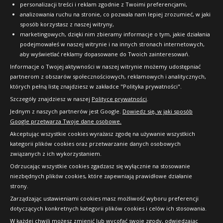
personalizacji treści i reklam zgodnie z Twoimi preferencjami,
analizowania ruchu na stronie, co pozwala nam lepiej zrozumieć, w jaki
sposób korzystasz z naszej witryny,
marketingowych, dzięki nim zbieramy informacje o tym, jakie działania
podejmowałeś w naszej witrynie i na innych stronach internetowych,
aby wyświetlać reklamy dopasowane do Twoich zainteresowań.
Informacje o Twojej aktywności w naszej witrynie możemy udostępniać
partnerom z obszarów społecznościowych, reklamowych i analitycznych,
których pełną listę znajdziesz w zakładce "Polityka prywatności".
Szczegóły znajdziesz w naszej
Polityce prywatności
.
Jednym z naszych partnerów jest Google.
Dowiedz się, w jaki sposób
Google przetwarza Twoje dane osobowe.
Akceptując wszystkie cookies wyrażasz zgodę na używanie wszystkich
kategorii plików cookies oraz przetwarzanie danych osobowych
związanych z ich wykorzystaniem.
Odrzucając wszystkie cookies zgadzasz się wyłącznie na stosowanie
niezbędnych plików cookies, które zapewniają prawidłowe działanie
strony.
Copyright © 2010-2026 24opony.pl. Wszelkie
Zarządzając ustawieniami cookies masz możliwość wyboru preferencji
prawa zastrzeżone.
dotyczących konkretnych kategorii plików cookies i celów ich stosowania.
W każdej chwili możesz zmienić lub wycofać swoje zgody, odwiedzając