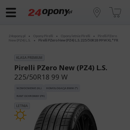
24opony.pl
Opony Pirelli
Opony letnie Pirelli
Pirelli PZero
•
•
•
New (PZ4) L.S.
Pirelli PZero New (PZ4) L.S. 225/50R18 99 W XL * FR
•
KLASA PREMIUM
Pirelli PZero New (PZ4) L.S.
225/50R18 99 W
WZMOCNIENIE (XL)
HOMOLOGACJA BMW (*)
RANT OCHRONNY (FR)
LETNIA