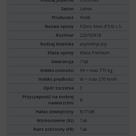
Sezon
Letnie
Producent
Pirelli
Nazwa opony
PZero New (PZ4) L.S.
Rozmiar
225/50R18
Rodzaj bieżnika
asymetryczny
Klasa opony
Klasa Premium
Gwarancja
7 lat
Indeks nośności
99 = max 775 kg
Indeks prędkości
W = max 270 km/h
Opór toczenia
C
Przyczepność na mokrej
B
nawierzchni
Hałas zewnętrzny
B/71dB
Wzmocnienie (XL)
Tak
Rant ochronny (FR)
Tak