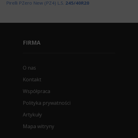
Pirelli PZero New (PZ4) L.S.
245/40R20
FIRMA
O nas
Kontakt
Współpraca
Polityka prywatności
Artykuły
Mapa witryny