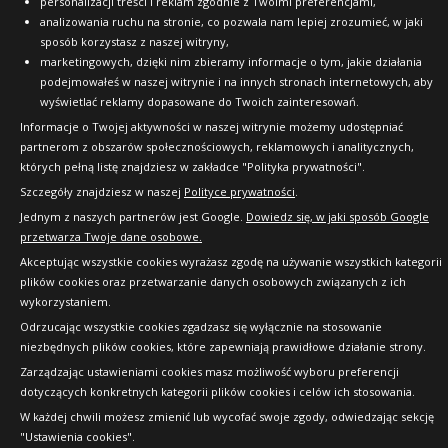
personalizacji treści i reklam zgodnie z Twoimi preferencjami,
analizowania ruchu na stronie, co pozwala nam lepiej zrozumieć, w jaki
sposób korzystasz z naszej witryny,
marketingowych, dzięki nim zbieramy informacje o tym, jakie działania
podejmowałeś w naszej witrynie i na innych stronach internetowych, aby
wyświetlać reklamy dopasowane do Twoich zainteresowań.
Informacje o Twojej aktywności w naszej witrynie możemy udostępniać
partnerom z obszarów społecznościowych, reklamowych i analitycznych,
których pełną listę znajdziesz w zakładce "Polityka prywatności".
Szczegóły znajdziesz w naszej
Polityce prywatności
.
Jednym z naszych partnerów jest Google.
Dowiedz się, w jaki sposób Google
przetwarza Twoje dane osobowe.
Akceptując wszystkie cookies wyrażasz zgodę na używanie wszystkich kategorii
plików cookies oraz przetwarzanie danych osobowych związanych z ich
wykorzystaniem.
Odrzucając wszystkie cookies zgadzasz się wyłącznie na stosowanie
niezbędnych plików cookies, które zapewniają prawidłowe działanie strony.
Zarządzając ustawieniami cookies masz możliwość wyboru preferencji
dotyczących konkretnych kategorii plików cookies i celów ich stosowania.
W każdej chwili możesz zmienić lub wycofać swoje zgody, odwiedzając sekcję
"Ustawienia cookies".