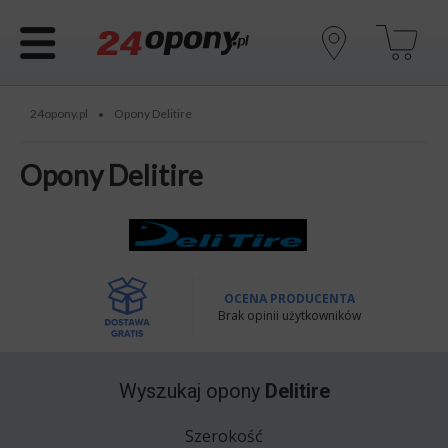
24opony.pl
Opony Delitire
•
Opony Delitire
OCENA PRODUCENTA
Brak opinii użytkowników
Wyszukaj opony
Delitire
Szerokość