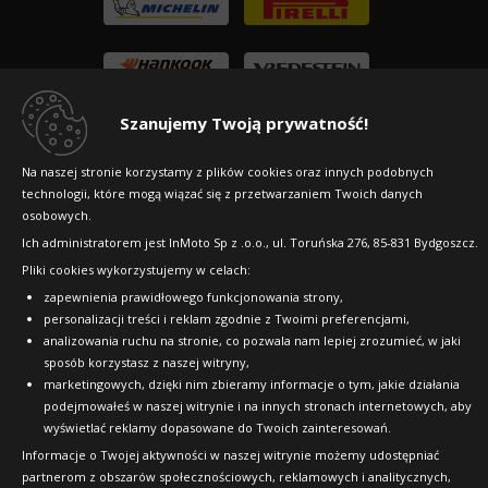
Szanujemy Twoją prywatność!
Na naszej stronie korzystamy z plików cookies oraz innych podobnych
technologii, które mogą wiązać się z przetwarzaniem Twoich danych
osobowych.
Ich administratorem jest InMoto Sp z .o.o., ul. Toruńska 276, 85-831 Bydgoszcz.
Pliki cookies wykorzystujemy w celach:
Copyright © 2010-2026 24opony.pl. Wszelkie
zapewnienia prawidłowego funkcjonowania strony,
prawa zastrzeżone.
personalizacji treści i reklam zgodnie z Twoimi preferencjami,
analizowania ruchu na stronie, co pozwala nam lepiej zrozumieć, w jaki
sposób korzystasz z naszej witryny,
marketingowych, dzięki nim zbieramy informacje o tym, jakie działania
podejmowałeś w naszej witrynie i na innych stronach internetowych, aby
wyświetlać reklamy dopasowane do Twoich zainteresowań.
Informacje o Twojej aktywności w naszej witrynie możemy udostępniać
partnerom z obszarów społecznościowych, reklamowych i analitycznych,