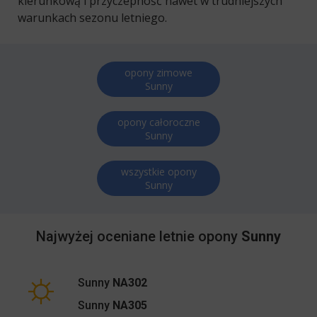
kierunkową i przyczepność nawet w trudniejszych
warunkach sezonu letniego.
opony zimowe
Sunny
opony całoroczne
Sunny
wszystkie opony
Sunny
Najwyżej oceniane letnie opony
Sunny
Sunny
NA302
Sunny
NA305