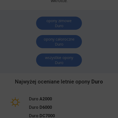
wkrótce.
opony zimowe
Duro
opony całoroczne
Duro
wszystkie opony
Duro
Najwyżej oceniane letnie opony
Duro
Duro
A2000
Duro
D6000
Duro
DC7000