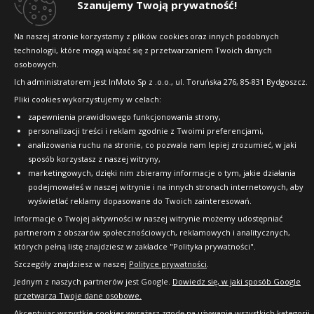
Szanujemy Twoją prywatność!
Copyright © 2010-2026 24opony.pl. Wszelkie
prawa zastrzeżone.
Na naszej stronie korzystamy z plików cookies oraz innych podobnych
technologii, które mogą wiązać się z przetwarzaniem Twoich danych
osobowych.
Ich administratorem jest InMoto Sp z .o.o., ul. Toruńska 276, 85-831 Bydgoszcz.
Pliki cookies wykorzystujemy w celach:
zapewnienia prawidłowego funkcjonowania strony,
personalizacji treści i reklam zgodnie z Twoimi preferencjami,
analizowania ruchu na stronie, co pozwala nam lepiej zrozumieć, w jaki
sposób korzystasz z naszej witryny,
marketingowych, dzięki nim zbieramy informacje o tym, jakie działania
podejmowałeś w naszej witrynie i na innych stronach internetowych, aby
wyświetlać reklamy dopasowane do Twoich zainteresowań.
Informacje o Twojej aktywności w naszej witrynie możemy udostępniać
partnerom z obszarów społecznościowych, reklamowych i analitycznych,
których pełną listę znajdziesz w zakładce "Polityka prywatności".
Szczegóły znajdziesz w naszej
Polityce prywatności
.
Jednym z naszych partnerów jest Google.
Dowiedz się, w jaki sposób Google
przetwarza Twoje dane osobowe.
Akceptując wszystkie cookies wyrażasz zgodę na używanie wszystkich kategorii