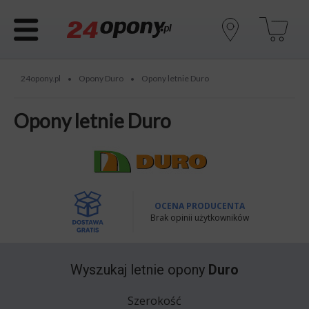
24opony.pl
Opony Duro
Opony letnie Duro
•
•
Opony letnie Duro
OCENA PRODUCENTA
Brak opinii użytkowników
Wyszukaj
letnie opony
Duro
Szerokość