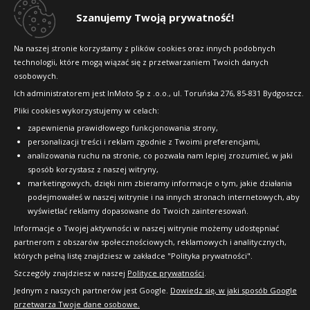
Szanujemy Twoją prywatność!
Na naszej stronie korzystamy z plików cookies oraz innych podobnych
technologii, które mogą wiązać się z przetwarzaniem Twoich danych
osobowych.
Ich administratorem jest InMoto Sp z .o.o., ul. Toruńska 276, 85-831 Bydgoszcz.
Pliki cookies wykorzystujemy w celach:
zapewnienia prawidłowego funkcjonowania strony,
personalizacji treści i reklam zgodnie z Twoimi preferencjami,
Copyright © 2010-2026 24opony.pl. Wszelkie
analizowania ruchu na stronie, co pozwala nam lepiej zrozumieć, w jaki
prawa zastrzeżone.
sposób korzystasz z naszej witryny,
marketingowych, dzięki nim zbieramy informacje o tym, jakie działania
podejmowałeś w naszej witrynie i na innych stronach internetowych, aby
wyświetlać reklamy dopasowane do Twoich zainteresowań.
Informacje o Twojej aktywności w naszej witrynie możemy udostępniać
partnerom z obszarów społecznościowych, reklamowych i analitycznych,
których pełną listę znajdziesz w zakładce "Polityka prywatności".
Szczegóły znajdziesz w naszej
Polityce prywatności
.
Jednym z naszych partnerów jest Google.
Dowiedz się, w jaki sposób Google
przetwarza Twoje dane osobowe.