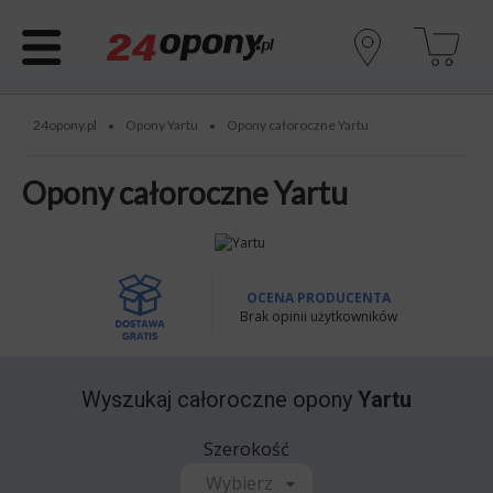
24opony.pl
Opony Yartu
Opony całoroczne Yartu
•
•
Opony całoroczne Yartu
OCENA PRODUCENTA
Brak opinii użytkowników
Wyszukaj
całoroczne opony
Yartu
Szerokość
Wybierz