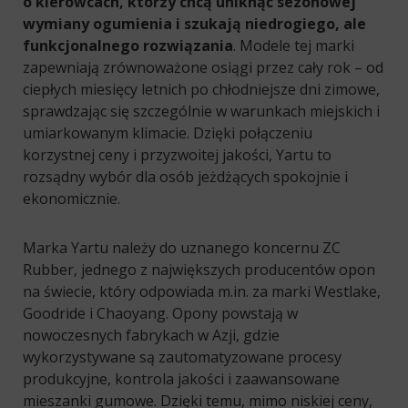
o kierowcach, którzy chcą uniknąć sezonowej
wymiany ogumienia i szukają niedrogiego, ale
funkcjonalnego rozwiązania
. Modele tej marki
zapewniają zrównoważone osiągi przez cały rok – od
ciepłych miesięcy letnich po chłodniejsze dni zimowe,
sprawdzając się szczególnie w warunkach miejskich i
umiarkowanym klimacie. Dzięki połączeniu
korzystnej ceny i przyzwoitej jakości, Yartu to
rozsądny wybór dla osób jeżdżących spokojnie i
ekonomicznie.
Marka Yartu należy do uznanego koncernu ZC
Rubber, jednego z największych producentów opon
na świecie, który odpowiada m.in. za marki Westlake,
Goodride i Chaoyang. Opony powstają w
nowoczesnych fabrykach w Azji, gdzie
wykorzystywane są zautomatyzowane procesy
produkcyjne, kontrola jakości i zaawansowane
mieszanki gumowe. Dzięki temu, mimo niskiej ceny,