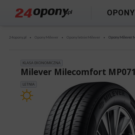
OPON
24opony.pl
Opony Milever
Opony letnie Milever
Opony Milever 
•
•
•
KLASA EKONOMICZNA
Milever Milecomfort MP07
LETNIA