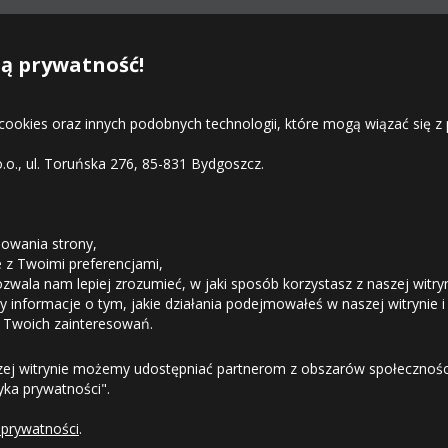
18.08
Średnia ilość
ą prywatność!
18.08
Duża ilość
 cookies oraz innych podobnych technologii, które mogą wiązać się
08
Duża ilość
o.o., ul. Toruńska 276, 85-831 Bydgoszcz.
STREFA KLIENTA
08
Duża ilość
18.08
Średnia ilość
owania strony,
ie z Twoimi preferencjami,
ozwala nam lepiej zrozumieć, w jaki sposób korzystasz z naszej witry
18.08
Duża ilość
Odstąpienie od umowy
 informacje o tym, jakie działania podejmowałeś w naszej witrynie i
08
Duża ilość
 Twoich zainteresowań.
Dostawa
zej witrynie możemy udostępniać partnerom z obszarów społeczności
08
Duża ilość
tyka prywatności".
Formy Płatności
 prywatności
.