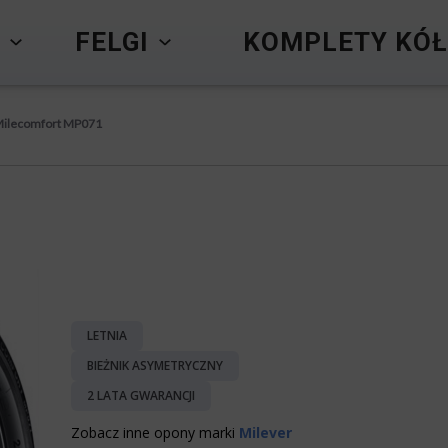
Y
FELGI
KOMPLETY KÓŁ
Milecomfort MP071
1
LETNIA
BIEŻNIK ASYMETRYCZNY
2 LATA GWARANCJI
Zobacz inne opony marki
Milever