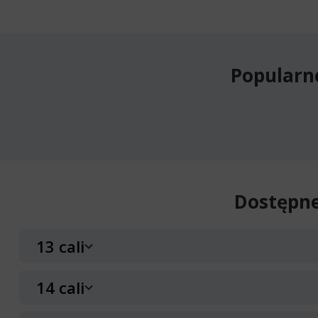
Popularn
Dostępne
13 cali
14 cali
Milever Milecomfort MP071