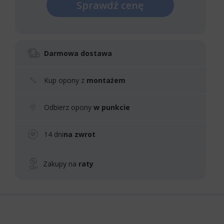
Sprawdź cenę
Darmowa dostawa
Kup opony z
montażem
Odbierz opony
w punkcie
14 dni
na zwrot
Zakupy na
raty