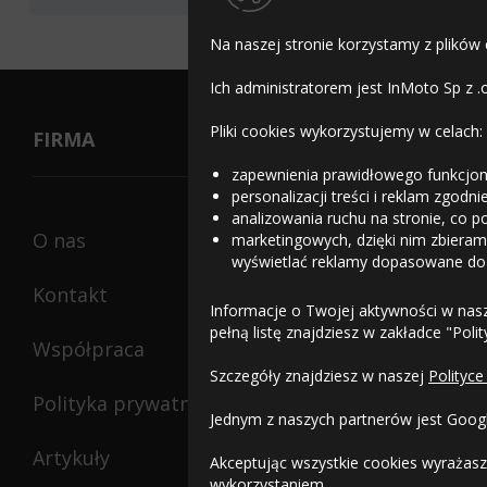
Na naszej stronie korzystamy z plików
Heidenau K43
Ich administratorem jest InMoto Sp z .
2.75-16 46 P TT
Pliki cookies wykorzystujemy w celach:
WZMOCNIENIE (RF)
FIRMA
zapewnienia prawidłowego funkcjon
Data produkcji:
nie
0dB
Doręczymy
17.08 - 18.
personalizacji treści i reklam zgodn
starsza niż 24 miesiące
analizowania ruchu na stronie, co p
O nas
marketingowych, dzięki nim zbieramy
wyświetlać reklamy dopasowane do
Kontakt
Heidenau K43
Informacje o Twojej aktywności w nas
2.75-16 46 P TT
pełną listę znajdziesz w zakładce "Poli
Współpraca
WZMOCNIENIE (RF)
Szczegóły znajdziesz w naszej
Polityce
0dB
Doręczymy
11.08.2026
M
Data produkcji:
2026
Polityka prywatności
Jednym z naszych partnerów jest Goog
Artykuły
Akceptując wszystkie cookies wyrażasz
wykorzystaniem.