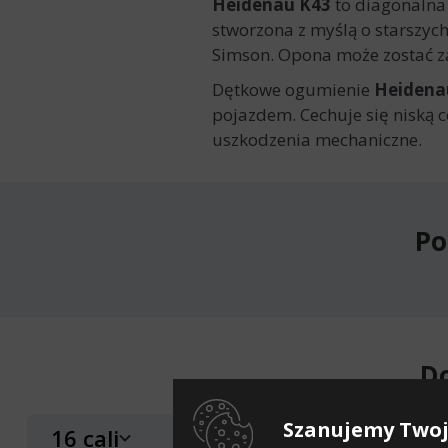
Heidenau K43
to diagonalna 
stworzona z myślą o starszyc
Simson. Opona może zostać z
Dętkowe ogumienie
Heidena
pojazdem. Cechuje się niską 
uszkodzenia mechaniczne.
Po
D
Szanujemy Twoj
16 cali