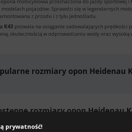
opona motocyklowa przeznaczona do jazdy sportowej i t
h modelach pojazdów. Sprawdzi się w legendarnych motocy
amontowana z przodu i z tyłu jednośladu.
u K43
pozwala na osiąganie zadowalających prędkości p
ceną, skutecznością w odprowadzaniu wody oraz wysoką 
pularne rozmiary opon Heidenau 
ostępne rozmiary opon Heidenau K
ą prywatność!