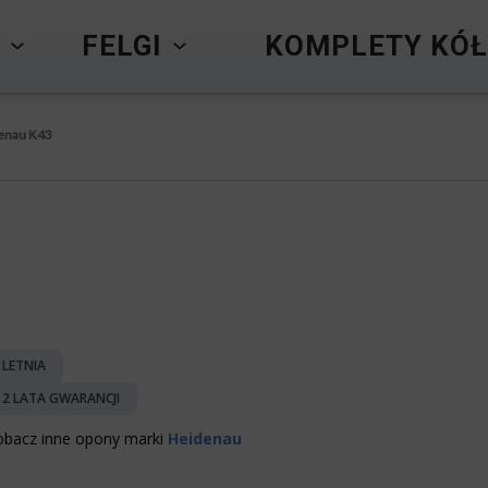
Y
FELGI
KOMPLETY KÓŁ
enau K43
LETNIA
2 LATA GWARANCJI
obacz inne opony marki
Heidenau