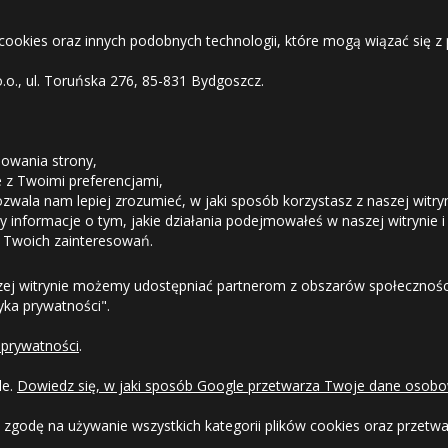
 cookies oraz innych podobnych technologii, które mogą wiązać się
o.o., ul. Toruńska 276, 85-831 Bydgoszcz.
STREFA KLIENTA
owania strony,
08
Średnia ilość
ie z Twoimi preferencjami,
ozwala nam lepiej zrozumieć, w jaki sposób korzystasz z naszej witry
Odstąpienie od umowy
 informacje o tym, jakie działania podejmowałeś w naszej witrynie i
 Twoich zainteresowań.
Dostawa
zej witrynie możemy udostępniać partnerom z obszarów społeczności
tyka prywatności".
Formy Płatności
 prywatności
.
ała ilość
Regulamin sklepu
le.
Dowiedz się, w jaki sposób Google przetwarza Twoje dane osobo
Dlaczego warto kupić w 24opony.pl
 zgodę na używanie wszystkich kategorii plików cookies oraz przet