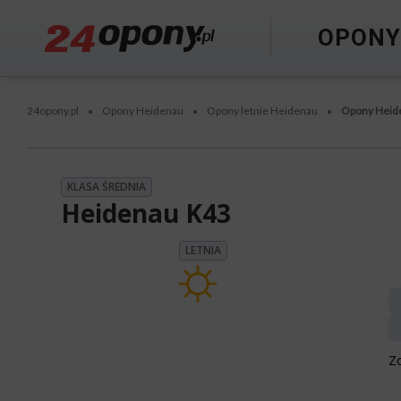
OPON
24opony.pl
Opony Heidenau
Opony letnie Heidenau
Opony Heid
•
•
•
KLASA ŚREDNIA
Heidenau K43
LETNIA
Z