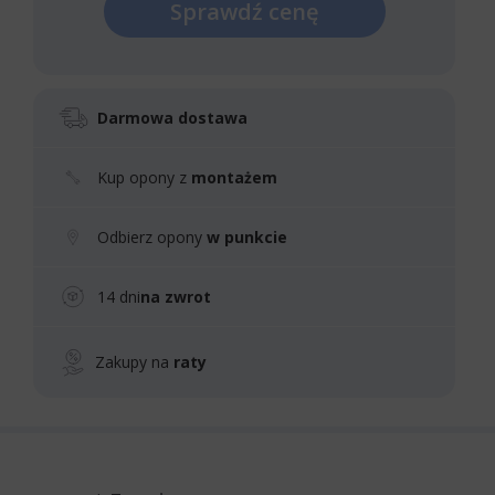
Sprawdź cenę
Darmowa dostawa
Kup opony z
montażem
Odbierz opony
w punkcie
14 dni
na zwrot
Zakupy na
raty