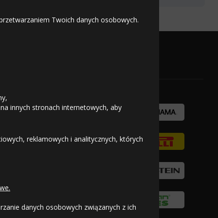
 z przetwarzaniem Twoich danych osobowych.
219
Kup
OFICJALNY PARTNER
zł/szt.
ny,
 na innych stronach internetowych, aby
owych, reklamowych i analitycznych, których
222
Kup
zł/szt.
we.
warzanie danych osobowych związanych z ich