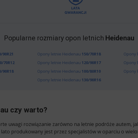
Popularne rozmiary opon letnich
Heidenau
0/90R21
Opony letnie Heidenau
150/70R18
Opony 
0/70R12
Opony letnie Heidenau
120/90R17
Opony 
0/90R18
Opony letnie Heidenau
100/80R10
Opony 
Opony letnie Heidenau
130/90R16
nau czy warto?
rte uwagi rozwiązanie zarówno na letnie podróże autem, j
lato produkowany jest przez specjalistów w oparciu o wielo