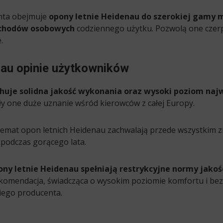
nta obejmuje
opony letnie Heidenau do szerokiej gamy m
ochodów osobowych
codziennego użytku. Pozwolą one czer
.
nau opinie użytkowników
chuje solidna jakość wykonania oraz wysoki poziom na
ały one duże uznanie wśród kierowców z całej Europy.
temat opon letnich Heidenau zachwalają przede wszystkim z
 podczas gorącego lata.
ony letnie Heidenau spełniają restrykcyjne normy jako
ekomendacja, świadcząca o wysokim poziomie komfortu i bez
iego producenta.