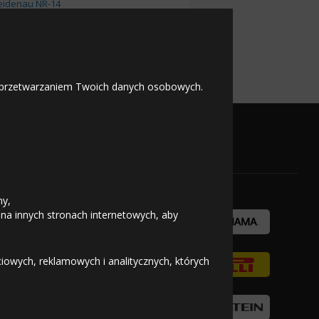
eidenau NR-14
eidenau Slick
 z przetwarzaniem Twoich danych osobowych.
OFICJALNY PARTNER
ny,
 na innych stronach internetowych, aby
owych, reklamowych i analitycznych, których