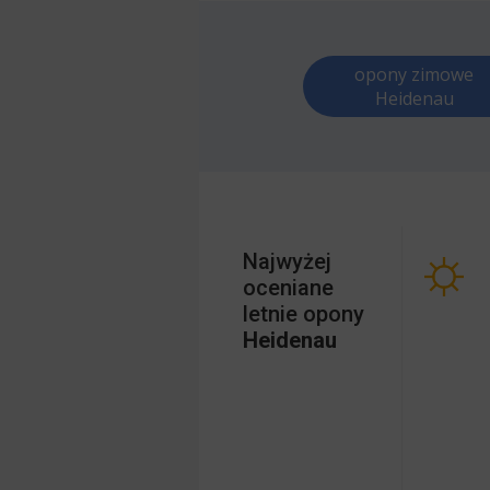
opony zimowe
Heidenau
Najwyżej
oceniane
letnie opony
Heidenau