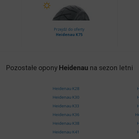
Przejdź do oferty
Heidenau K75
Pozostałe opony
Heidenau
na sezon letni
Heidenau K28
Heidenau K30
Heidenau K33
Heidenau K36
H
Heidenau K38
Heidenau K41