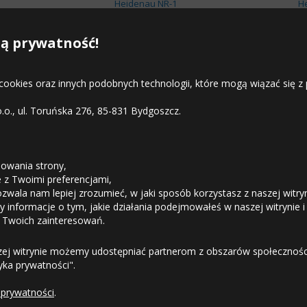
Heidenau NR-1
H
Heidenau ROADSTER
H
ą prywatność!
 cookies oraz innych podobnych technologii, które mogą wiązać się
o.o., ul. Toruńska 276, 85-831 Bydgoszcz.
STREFA KLIENTA
owania strony,
ie z Twoimi preferencjami,
ozwala nam lepiej zrozumieć, w jaki sposób korzystasz z naszej witry
Odstąpienie od umowy
 informacje o tym, jakie działania podejmowałeś w naszej witrynie i
 Twoich zainteresowań.
Dostawa
zej witrynie możemy udostępniać partnerom z obszarów społeczności
tyka prywatności".
Formy Płatności
 prywatności
.