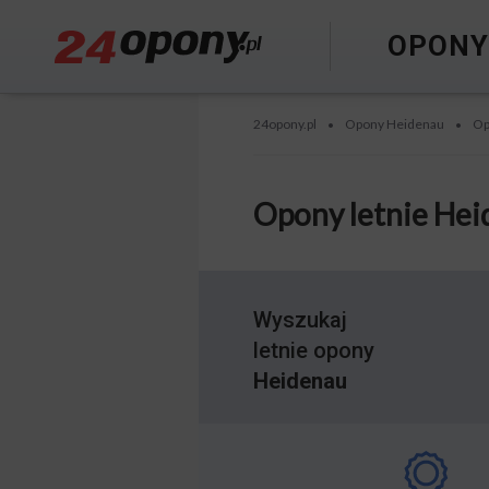
OPON
24opony.pl
Opony Heidenau
Op
•
•
Opony letnie He
Wyszukaj
letnie opony
Heidenau