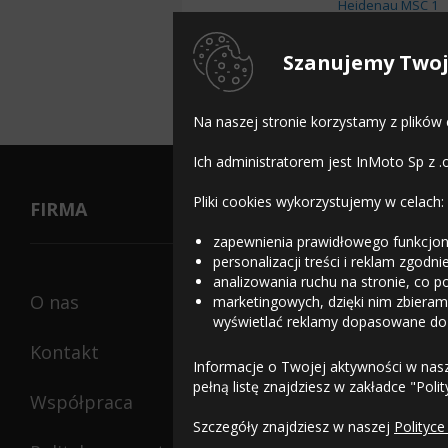
Heidenau MSC 1
Heidenau NR-7
Szanujemy Twoj
Heidenau VRM-100
Na naszej stronie korzystamy z plików
Ich administratorem jest InMoto Sp z .
Pliki cookies wykorzystujemy w celach:
FIRMA
zapewnienia prawidłowego funkcjon
personalizacji treści i reklam zgodn
analizowania ruchu na stronie, co p
O nas
marketingowych, dzięki nim zbieramy
wyświetlać reklamy dopasowane do
Kontakt
Informacje o Twojej aktywności w nas
pełną listę znajdziesz w zakładce "Poli
Współpraca
Szczegóły znajdziesz w naszej
Polityce