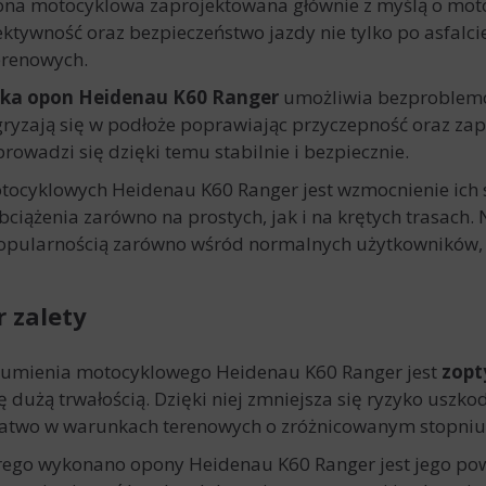
ona motocyklowa zaprojektowana głównie z myślą o mot
ektywność oraz bezpieczeństwo jazdy nie tylko po asfalcie
erenowych.
ka opon Heidenau K60 Ranger
umożliwia bezproblemow
 wgryzają się w podłoże poprawiając przyczepność oraz z
rowadzi się dzięki temu stabilnie i bezpiecznie.
tocyklowych Heidenau K60 Ranger jest wzmocnienie ich s
iążenia zarówno na prostych, jak i na krętych trasach. 
 popularnością zarówno wśród normalnych użytkowników, 
 zalety
umienia motocyklowego Heidenau K60 Ranger jest
zopt
ę dużą trwałością. Dzięki niej zmniejsza się ryzyko usz
ć łatwo w warunkach terenowych o zróżnicowanym stopniu
órego wykonano opony Heidenau K60 Ranger jest jego pow