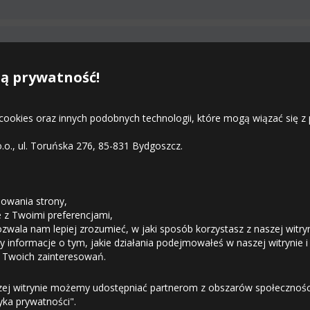
8
Mała ilość
ą prywatność!
ała ilość
 cookies oraz innych podobnych technologii, które mogą wiązać się
ała ilość
o.o., ul. Toruńska 276, 85-831 Bydgoszcz.
STREFA KLIENTA
ała ilość
8
Duża ilość
owania strony,
ie z Twoimi preferencjami,
8
Duża ilość
ozwala nam lepiej zrozumieć, w jaki sposób korzystasz z naszej witry
Odstąpienie od umowy
 informacje o tym, jakie działania podejmowałeś w naszej witrynie i
 Twoich zainteresowań.
8
Mała ilość
Dostawa
zej witrynie możemy udostępniać partnerom z obszarów społeczności
rednia ilość
tyka prywatności".
ała ilość