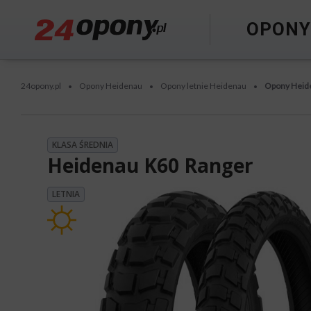
OPON
24opony.pl
Opony Heidenau
Opony letnie Heidenau
Opony Heid
•
•
•
KLASA ŚREDNIA
Heidenau K60 Ranger
LETNIA