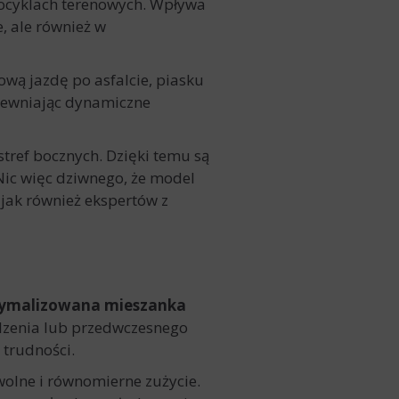
ocyklach terenowych. Wpływa
, ale również w
ą jazdę po asfalcie, piasku
apewniając dynamiczne
tref bocznych. Dzięki temu są
Nic więc dziwnego, że model
jak również ekspertów z
ymalizowana mieszanka
kodzenia lub przedwczesnego
 trudności.
olne i równomierne zużycie.