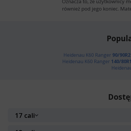
Oznacza to, że użytkownicy m
również pod jego koniec. Mat
Popul
Heidenau K60 Ranger
90/90R2
Heidenau K60 Ranger
140/80R
Heidena
Dostę
17 cali