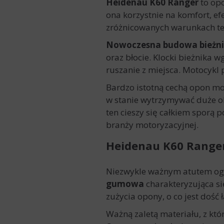
Heidenau K60 Ranger
to op
ona korzystnie na komfort, ef
zróżnicowanych warunkach t
Nowoczesna budowa bieżni
oraz błocie. Klocki bieżnika
ruszanie z miejsca. Motocykl p
Bardzo istotną cechą opon mo
w stanie wytrzymywać duże obc
ten cieszy się całkiem sporą
branży motoryzacyjnej.
Heidenau K60 Ranger
Niezwykle ważnym atutem og
gumowa
charakteryzująca si
zużycia opony, o co jest doś
Ważną zaletą materiału, z kt