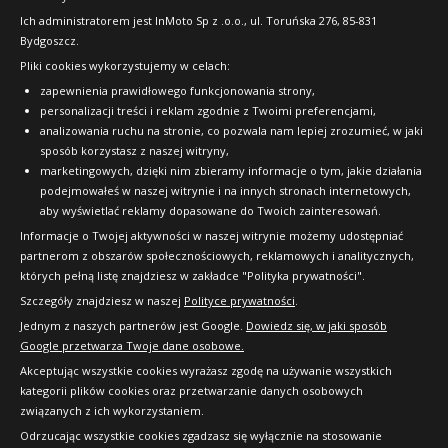
FAQ
Ich administratorem jest InMoto Sp z .o.o., ul. Toruńska 276, 85-831
Bydgoszcz.
Pliki cookies wykorzystujemy w celach:
OFICJALNY PARTNER
zapewnienia prawidłowego funkcjonowania strony,
personalizacji treści i reklam zgodnie z Twoimi preferencjami,
analizowania ruchu na stronie, co pozwala nam lepiej zrozumieć, w jaki
sposób korzystasz z naszej witryny,
marketingowych, dzięki nim zbieramy informacje o tym, jakie działania
podejmowałeś w naszej witrynie i na innych stronach internetowych,
aby wyświetlać reklamy dopasowane do Twoich zainteresowań.
Informacje o Twojej aktywności w naszej witrynie możemy udostępniać
partnerom z obszarów społecznościowych, reklamowych i analitycznych,
których pełną listę znajdziesz w zakładce "Polityka prywatności".
Szczegóły znajdziesz w naszej
Polityce prywatności
.
Jednym z naszych partnerów jest Google.
Dowiedz się, w jaki sposób
Google przetwarza Twoje dane osobowe.
Akceptując wszystkie cookies wyrażasz zgodę na używanie wszystkich
kategorii plików cookies oraz przetwarzanie danych osobowych
związanych z ich wykorzystaniem.
Odrzucając wszystkie cookies zgadzasz się wyłącznie na stosowanie