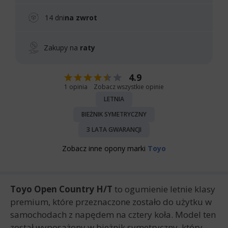
14 dni
na zwrot
Zakupy na
raty
4.9
1 opinia
Zobacz wszystkie opinie
LETNIA
BIEŻNIK SYMETRYCZNY
3 LATA GWARANCJI
Zobacz inne opony marki
Toyo
Toyo Open Country H/T
to ogumienie letnie klasy
premium, które przeznaczone zostało do użytku w
samochodach z napędem na cztery koła. Model ten
został wyposażony w bieżnik symetryczny, który