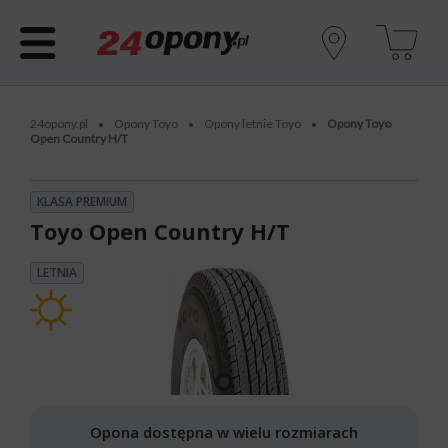
24opony.pl
Opony Toyo
Opony letnie Toyo
Opony Toyo
•
•
•
Open Country H/T
KLASA PREMIUM
Toyo Open Country H/T
LETNIA
Opona dostępna w wielu rozmiarach