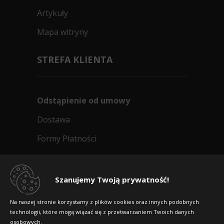
Artykuły
Mapa witryny
STREFA KLIENTA
Odstąpienie od umowy
Dostawa
Formy Płatności
Regulamin sklepu
Dlaczego warto kupić w 24opony.pl
Szanujemy Twoją prywatność!
Konkursy i promocje
Na naszej stronie korzystamy z plików cookies oraz innych podobnych
technologii, które mogą wiązać się z przetwarzaniem Twoich danych
Raty
osobowych.