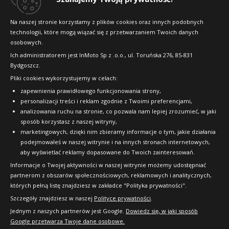
Konkursy i promocje
Na naszej stronie korzystamy z plików cookies oraz innych podobnych
technologii, które mogą wiązać się z przetwarzaniem Twoich danych
Raty
osobowych.
FAQ
Ich administratorem jest InMoto Sp z .o.o., ul. Toruńska 276, 85-831
Bydgoszcz.
Pliki cookies wykorzystujemy w celach:
OFICJALNY PARTNER
zapewnienia prawidłowego funkcjonowania strony,
personalizacji treści i reklam zgodnie z Twoimi preferencjami,
analizowania ruchu na stronie, co pozwala nam lepiej zrozumieć, w jaki
sposób korzystasz z naszej witryny,
marketingowych, dzięki nim zbieramy informacje o tym, jakie działania
podejmowałeś w naszej witrynie i na innych stronach internetowych,
aby wyświetlać reklamy dopasowane do Twoich zainteresowań.
Informacje o Twojej aktywności w naszej witrynie możemy udostępniać
partnerom z obszarów społecznościowych, reklamowych i analitycznych,
których pełną listę znajdziesz w zakładce "Polityka prywatności".
Szczegóły znajdziesz w naszej
Polityce prywatności
.
Jednym z naszych partnerów jest Google.
Dowiedz się, w jaki sposób
Google przetwarza Twoje dane osobowe.