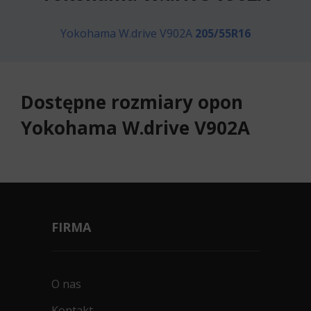
Yokohama W.drive V902A
205/55R16
Dostępne rozmiary opon
Yokohama W.drive V902A
FIRMA
O nas
Kontakt