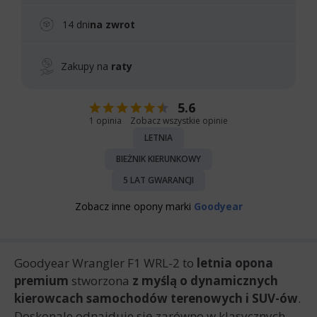
14 dni
na zwrot
Zakupy na
raty
5.6
1 opinia
Zobacz wszystkie opinie
LETNIA
BIEŻNIK KIERUNKOWY
5 LAT GWARANCJI
Zobacz inne opony marki
Goodyear
Goodyear Wrangler F1 WRL-2 to
letnia opona
premium
stworzona
z myślą o dynamicznych
kierowcach samochodów terenowych i SUV-ów
.
Doskonale odnajduje się zarówno w klasycznych