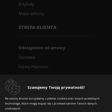
Artykuły
Mapa witryny
STREFA KLIENTA
Odstąpienie od umowy
Dostawa
Formy Płatności
Regulamin sklepu
Dlaczego warto kupić w 24opony.pl
Szanujemy Twoją prywatność!
Konkursy i promocje
Na naszej stronie korzystamy z plików cookies oraz innych podobnych
technologii, które mogą wiązać się z przetwarzaniem Twoich danych
Raty
osobowych.