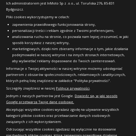
FAQ
Ich administratorem jest InMoto Sp z .o.o., ul. Toruńska 276, 85-831
Bydgoszcz.
Pliki cookies wykorzystujemy w celach:
OFICJALNY PARTNER
zapewnienia prawidłowego funkcjonowania strony,
personalizacji treści i reklam zgodnie z Twoimi preferencjami,
analizowania ruchu na stronie, co pozwala nam lepiej zrozumieć, w jaki
sposób korzystasz z naszej witryny,
marketingowych, dzięki nim zbieramy informacje o tym, jakie działania
podejmowałeś w naszej witrynie i na innych stronach internetowych,
aby wyświetlać reklamy dopasowane do Twoich zainteresowań.
Informacje o Twojej aktywności w naszej witrynie możemy udostępniać
partnerom z obszarów społecznościowych, reklamowych i analitycznych,
których pełną listę znajdziesz w zakładce "Polityka prywatności".
Szczegóły znajdziesz w naszej
Polityce prywatności
.
Jednym z naszych partnerów jest Google.
Dowiedz się, w jaki sposób
Google przetwarza Twoje dane osobowe.
Akceptując wszystkie cookies wyrażasz zgodę na używanie wszystkich
kategorii plików cookies oraz przetwarzanie danych osobowych
związanych z ich wykorzystaniem.
Odrzucając wszystkie cookies zgadzasz się wyłącznie na stosowanie
niezbędnych plików cookies, które zapewniają prawidłowe działanie