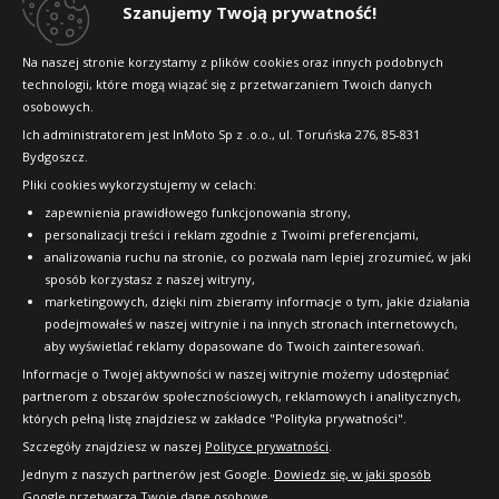
Dlaczego warto kupić w 24opony.pl
Szanujemy Twoją prywatność!
Konkursy i promocje
Na naszej stronie korzystamy z plików cookies oraz innych podobnych
technologii, które mogą wiązać się z przetwarzaniem Twoich danych
Raty
osobowych.
FAQ
Ich administratorem jest InMoto Sp z .o.o., ul. Toruńska 276, 85-831
Bydgoszcz.
Pliki cookies wykorzystujemy w celach:
OFICJALNY PARTNER
zapewnienia prawidłowego funkcjonowania strony,
personalizacji treści i reklam zgodnie z Twoimi preferencjami,
analizowania ruchu na stronie, co pozwala nam lepiej zrozumieć, w jaki
sposób korzystasz z naszej witryny,
marketingowych, dzięki nim zbieramy informacje o tym, jakie działania
podejmowałeś w naszej witrynie i na innych stronach internetowych,
aby wyświetlać reklamy dopasowane do Twoich zainteresowań.
Informacje o Twojej aktywności w naszej witrynie możemy udostępniać
partnerom z obszarów społecznościowych, reklamowych i analitycznych,
których pełną listę znajdziesz w zakładce "Polityka prywatności".
Szczegóły znajdziesz w naszej
Polityce prywatności
.
Jednym z naszych partnerów jest Google.
Dowiedz się, w jaki sposób
Google przetwarza Twoje dane osobowe.