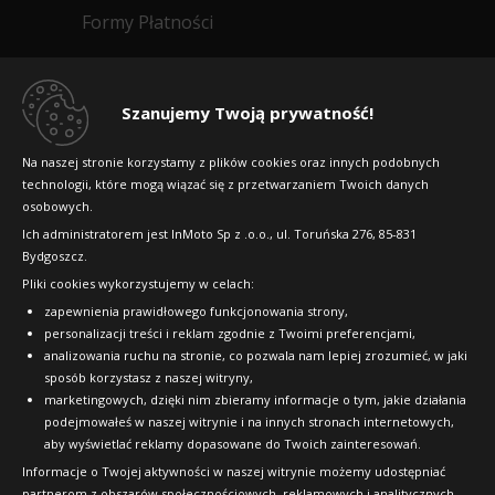
286
Formy Płatności
zł/szt.
Regulamin sklepu
Kup
Dlaczego warto kupić w 24opony.pl
Szanujemy Twoją prywatność!
Konkursy i promocje
Na naszej stronie korzystamy z plików cookies oraz innych podobnych
Kenda K701
technologii, które mogą wiązać się z przetwarzaniem Twoich danych
Raty
osobowych.
130/90-10 61 P
FAQ
Ich administratorem jest InMoto Sp z .o.o., ul. Toruńska 276, 85-831
Bydgoszcz.
0dB
Pliki cookies wykorzystujemy w celach:
Data produkcji:
nie starsza niż 24 miesiące
OFICJALNY PARTNER
Doręczymy
14.08 - 17.08
Mała ilość
zapewnienia prawidłowego funkcjonowania strony,
personalizacji treści i reklam zgodnie z Twoimi preferencjami,
335
analizowania ruchu na stronie, co pozwala nam lepiej zrozumieć, w jaki
zł/szt.
sposób korzystasz z naszej witryny,
marketingowych, dzięki nim zbieramy informacje o tym, jakie działania
podejmowałeś w naszej witrynie i na innych stronach internetowych,
Kup
aby wyświetlać reklamy dopasowane do Twoich zainteresowań.
Informacje o Twojej aktywności w naszej witrynie możemy udostępniać
partnerom z obszarów społecznościowych, reklamowych i analitycznych,