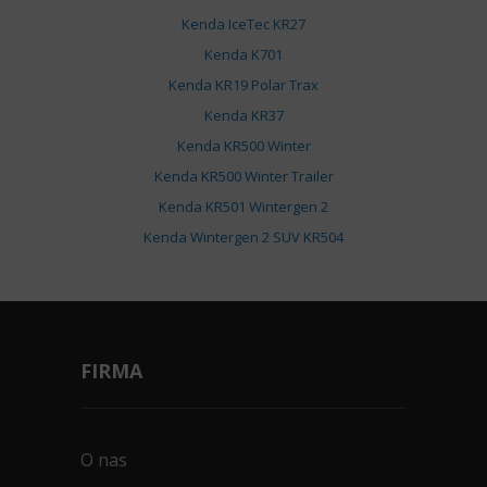
Kenda IceTec KR27
Kenda K701
Kenda KR19 Polar Trax
Kenda KR37
Kenda KR500 Winter
Kenda KR500 Winter Trailer
Kenda KR501 Wintergen 2
Kenda Wintergen 2 SUV KR504
FIRMA
O nas