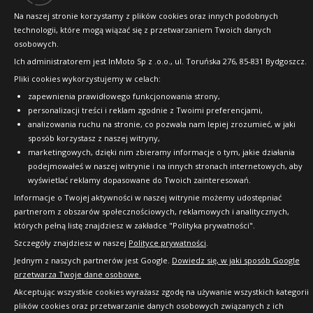
Na naszej stronie korzystamy z plików cookies oraz innych podobnych
technologii, które mogą wiązać się z przetwarzaniem Twoich danych
osobowych.
Ich administratorem jest InMoto Sp z .o.o., ul. Toruńska 276, 85-831 Bydgoszcz.
Pliki cookies wykorzystujemy w celach:
zapewnienia prawidłowego funkcjonowania strony,
Copyright © 2010-2026 24opony.pl. Wszelkie
personalizacji treści i reklam zgodnie z Twoimi preferencjami,
prawa zastrzeżone.
analizowania ruchu na stronie, co pozwala nam lepiej zrozumieć, w jaki
sposób korzystasz z naszej witryny,
marketingowych, dzięki nim zbieramy informacje o tym, jakie działania
podejmowałeś w naszej witrynie i na innych stronach internetowych, aby
wyświetlać reklamy dopasowane do Twoich zainteresowań.
Informacje o Twojej aktywności w naszej witrynie możemy udostępniać
partnerom z obszarów społecznościowych, reklamowych i analitycznych,
których pełną listę znajdziesz w zakładce "Polityka prywatności".
Szczegóły znajdziesz w naszej
Polityce prywatności
.
Jednym z naszych partnerów jest Google.
Dowiedz się, w jaki sposób Google
przetwarza Twoje dane osobowe.
Akceptując wszystkie cookies wyrażasz zgodę na używanie wszystkich kategorii
plików cookies oraz przetwarzanie danych osobowych związanych z ich