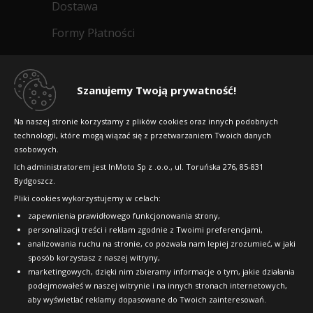
Dostawa
Doręczymy
17.08 - 18.08
Duża ilość
Kup
1538
Formy Płatności
zł/szt.
Regulamin sklepu
Sailun Ice Blazer WST2
Dlaczego warto kupić w 24opony.pl
Kup
Szanujemy Twoją prywatność!
245/60R18 105 T
Konkursy i promocje
PRZEZNACZONE NA ŚNIEG (3PMSF)
Na naszej stronie korzystamy z plików cookies oraz innych podobnych
technologii, które mogą wiązać się z przetwarzaniem Twoich danych
Raty
D
D
72dB
osobowych.
Data produkcji:
nie starsza niż 24 miesiące
FAQ
Doręczymy
14.08 - 17.08
Duża ilość
Ich administratorem jest InMoto Sp z .o.o., ul. Toruńska 276, 85-831
Bydgoszcz.
386
Pliki cookies wykorzystujemy w celach:
OFICJALNY PARTNER
zł/szt.
zapewnienia prawidłowego funkcjonowania strony,
personalizacji treści i reklam zgodnie z Twoimi preferencjami,
analizowania ruchu na stronie, co pozwala nam lepiej zrozumieć, w jaki
Kup
sposób korzystasz z naszej witryny,
marketingowych, dzięki nim zbieramy informacje o tym, jakie działania
podejmowałeś w naszej witrynie i na innych stronach internetowych,
aby wyświetlać reklamy dopasowane do Twoich zainteresowań.
Sailun Ice Blazer WST2