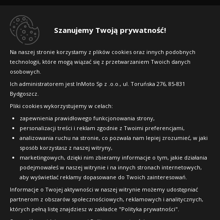
Regulamin sklepu
Dlaczego warto kupić w 24opony.pl
Szanujemy Twoją prywatność!
Konkursy i promocje
Na naszej stronie korzystamy z plików cookies oraz innych podobnych
technologii, które mogą wiązać się z przetwarzaniem Twoich danych
Raty
osobowych.
FAQ
Ich administratorem jest InMoto Sp z .o.o., ul. Toruńska 276, 85-831
Bydgoszcz.
Pliki cookies wykorzystujemy w celach:
OFICJALNY PARTNER
zapewnienia prawidłowego funkcjonowania strony,
personalizacji treści i reklam zgodnie z Twoimi preferencjami,
analizowania ruchu na stronie, co pozwala nam lepiej zrozumieć, w jaki
sposób korzystasz z naszej witryny,
marketingowych, dzięki nim zbieramy informacje o tym, jakie działania
podejmowałeś w naszej witrynie i na innych stronach internetowych,
aby wyświetlać reklamy dopasowane do Twoich zainteresowań.
Informacje o Twojej aktywności w naszej witrynie możemy udostępniać
partnerom z obszarów społecznościowych, reklamowych i analitycznych,
których pełną listę znajdziesz w zakładce "Polityka prywatności".