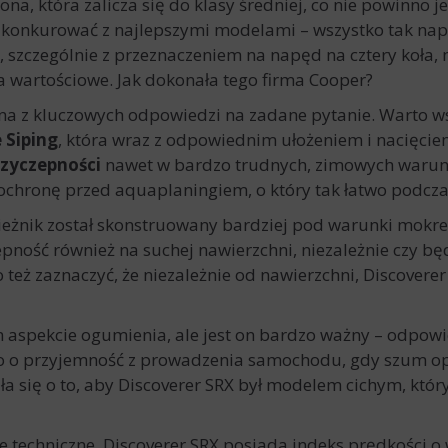
ona, która zalicza się do klasy średniej, co nie powinno j
e konkurować z najlepszymi modelami – wszystko tak napr
 szczególnie z przeznaczeniem na napęd na cztery koła, 
 wartościowe. Jak dokonała tego firma Cooper?
dna z kluczowych odpowiedzi na zadane pytanie. Warto 
 Siping
, która wraz z odpowiednim ułożeniem i nacięcie
zyczepności
nawet w bardzo trudnych, zimowych warun
chronę przed aquaplaningiem, o który tak łatwo podczas
bieżnik został skonstruowany bardziej pod warunki mokre
ność również na suchej nawierzchni, niezależnie czy będz
też zaznaczyć, że niezależnie od nawierzchni, Discoverer
 aspekcie ogumienia, ale jest on bardzo ważny – odpowi
no o przyjemność z prowadzenia samochodu, gdy szum o
a się o to, aby Discoverer SRX był modelem cichym, któr
te techniczne, Discoverer SRX posiada indeks prędkości o 