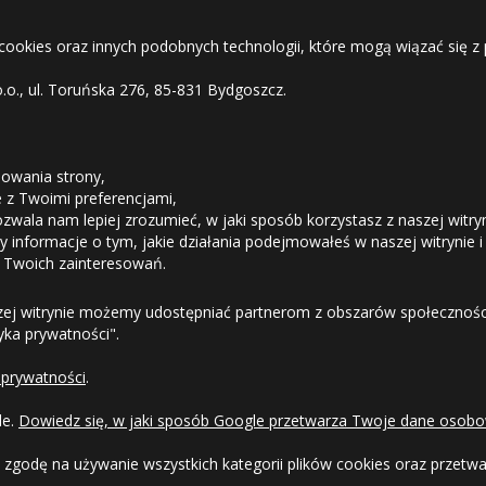
 cookies oraz innych podobnych technologii, które mogą wiązać się
o.o., ul. Toruńska 276, 85-831 Bydgoszcz.
STREFA KLIENTA
owania strony,
ie z Twoimi preferencjami,
ozwala nam lepiej zrozumieć, w jaki sposób korzystasz z naszej witry
Odstąpienie od umowy
 informacje o tym, jakie działania podejmowałeś w naszej witrynie i
 Twoich zainteresowań.
Dostawa
zej witrynie możemy udostępniać partnerom z obszarów społeczności
tyka prywatności".
Formy Płatności
 prywatności
.
Regulamin sklepu
le.
Dowiedz się, w jaki sposób Google przetwarza Twoje dane osobo
Dlaczego warto kupić w 24opony.pl
 zgodę na używanie wszystkich kategorii plików cookies oraz przet