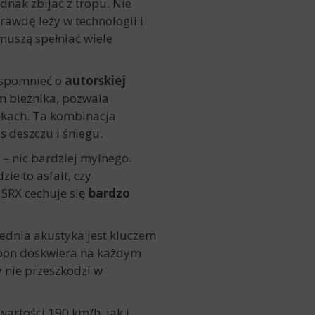
ednak zbijać z tropu. Nie
awdę leży w technologii i
muszą spełniać wiele
wspomnieć o
autorskiej
m bieżnika, pozwala
kach. Ta kombinacja
 deszczu i śniegu.
 – nic bardziej mylnego.
ie to asfalt, czy
 SRX cechuje się
bardzo
ednia akustyka jest kluczem
pon doskwiera na każdym
y nie przeszkodzi w
wartości 190 km/h, jak i