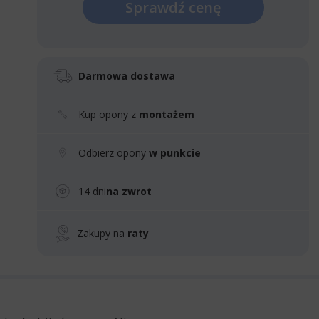
Sprawdź cenę
Darmowa dostawa
Kup opony z
montażem
Odbierz opony
w punkcie
14 dni
na zwrot
Zakupy na
raty