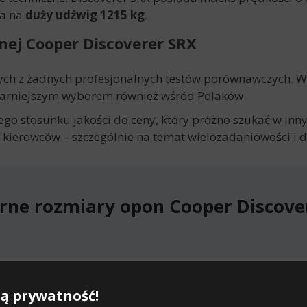
la na
duży udźwig 1215 kg
.
nej Cooper Discoverer SRX
ch z żadnych profesjonalnych testów porównawczych. Wa
ularniejszym wyborem również wśród Polaków.
ego stosunku jakości do ceny, który próżno szukać w in
 kierowców – szczególnie na temat wielozadaniowości i d
rne rozmiary opon Cooper Discove
ne rozmiary opon Cooper Discove
ą prywatność!