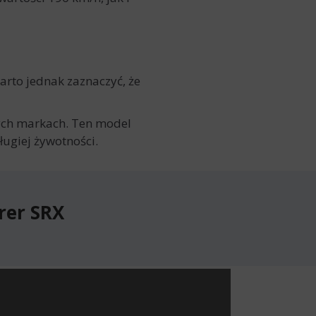
rto jednak zaznaczyć, że
nych markach. Ten model
ługiej żywotności.
rer SRX
rer SRX