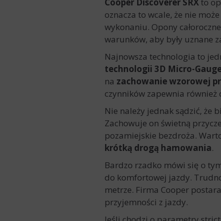
Cooper Discoverer SRX
to op
oznacza to wcale, że nie moż
wykonaniu. Opony całoroczne,
warunków, aby były uznane za
Najnowsza technologia to je
technologii 3D Micro-Gauge
na
zachowanie wzorowej pr
czynników zapewnia również o
Nie należy jednak sądzić, że 
Zachowuje on świetną przyczep
pozamiejskie bezdroża. Warto 
krótką drogą hamowania
.
Bardzo rzadko mówi się o tym
do komfortowej jazdy. Trud
metrze. Firma Cooper postarał
przyjemności z jazdy.
Jeśli chodzi o parametry stric